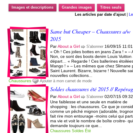
Images et descriptions
Grandes images
Titres seuls
Les articles par date d'ajout
|
Le
Same but Cheaper – Chaussures a/w
2015
Par
About a Girl
16/09/15 11:01
S'abonner
« Oh ! Ces jolies bottes en jeans Zara ! » – 
Non, ce sont des boots denim Louis Vuitton
départ… « Regarde ! Ces ballerines étoilée
Mango ! » – Les mêmes que chez Slimane 
Saint Laurent. Bizarre, bizarre ! Nouvelle sa
nouvelles collections...
Chaussures
Ajouter à mon carnet de mode
Soldes chaussures été 2015 // Repérag
Par
About a Girl
02/07/15 09:3
S'abonner
Une faiblesse et une seule en matière de
shopping : les chaussures. Ce que je consi
comme un pêché mignon (adorable, trogno
fait rire mon entourage -moins celui qui par
ma vie et voit le nombre de boîte croitre- q
demande toujours ce que...
Chaussures
Soldes
Été