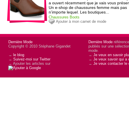
a ouvert récemment que je vais vous présen
Un e-shop de chaussures femme mais pas
n’importe lequel. Les boutiques...
Chaussures
Boots
Ajouter à mon carnet de mode
Dernière Mode
Dernière Mode
référence 
Copyright © 2010 Stéphane Gigandet
publiés sur une sélectio
mode.
→
le blog
→
Je veux en savoir plu
→
Suivez-moi sur Twitter
→
Je veux savoir qui a 
→ Ajouter les articles sur
→
Je veux contacter le 