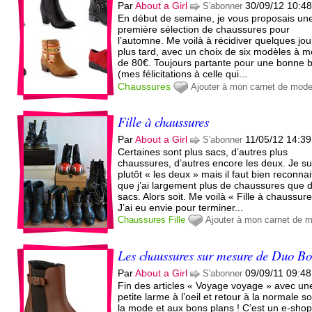
Par
About a Girl
30/09/12 10:4
S'abonner
En début de semaine, je vous proposais un
première sélection de chaussures pour
l’automne. Me voilà à récidiver quelques jou
plus tard, avec un choix de six modèles à m
de 80€. Toujours partante pour une bonne 
(mes félicitations à celle qui...
Chaussures
Ajouter à mon carnet de mod
Fille à chaussures
Par
About a Girl
11/05/12 14:39
S'abonner
Certaines sont plus sacs, d’autres plus
chaussures, d’autres encore les deux. Je su
plutôt « les deux » mais il faut bien reconnai
que j’ai largement plus de chaussures que 
sacs. Alors soit. Me voilà « Fille à chaussure
J’ai eu envie pour terminer...
Chaussures
Fille
Ajouter à mon carnet de 
Les chaussures sur mesure de Duo Bo
Par
About a Girl
09/09/11 09:48
S'abonner
Fin des articles « Voyage voyage » avec un
petite larme à l’oeil et retour à la normale so
la mode et aux bons plans ! C’est un e-shop