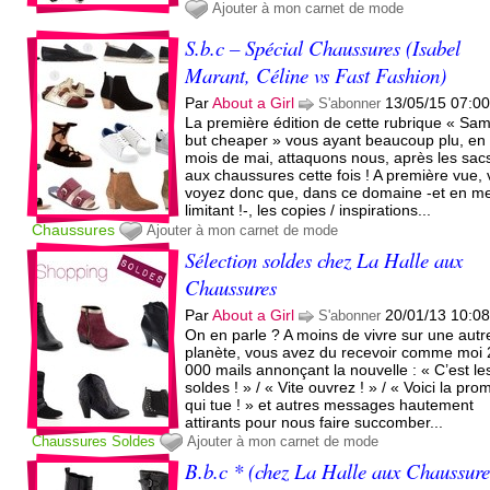
Ajouter à mon carnet de mode
S.b.c – Spécial Chaussures (Isabel
Marant, Céline vs Fast Fashion)
Par
About a Girl
13/05/15 07:0
S'abonner
La première édition de cette rubrique « Sa
but cheaper » vous ayant beaucoup plu, en
mois de mai, attaquons nous, après les sac
aux chaussures cette fois ! A première vue,
voyez donc que, dans ce domaine -et en m
limitant !-, les copies / inspirations...
Chaussures
Ajouter à mon carnet de mode
Sélection soldes chez La Halle aux
Chaussures
Par
About a Girl
20/01/13 10:0
S'abonner
On en parle ? A moins de vivre sur une autr
planète, vous avez du recevoir comme moi 
000 mails annonçant la nouvelle : « C’est le
soldes ! » / « Vite ouvrez ! » / « Voici la pro
qui tue ! » et autres messages hautement
attirants pour nous faire succomber...
Chaussures
Soldes
Ajouter à mon carnet de mode
B.b.c * (chez La Halle aux Chaussure