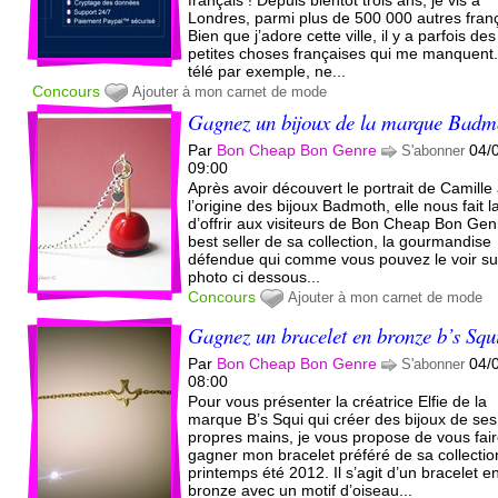
Londres, parmi plus de 500 000 autres franç
Bien que j’adore cette ville, il y a parfois des
petites choses françaises qui me manquent
télé par exemple, ne...
Concours
Ajouter à mon carnet de mode
Gagnez un bijoux de la marque Badm
Par
Bon Cheap Bon Genre
04/
S'abonner
09:00
Après avoir découvert le portrait de Camille
l’origine des bijoux Badmoth, elle nous fait la
d’offrir aux visiteurs de Bon Cheap Bon Gen
best seller de sa collection, la gourmandise
défendue qui comme vous pouvez le voir su
photo ci dessous...
Concours
Ajouter à mon carnet de mode
Gagnez un bracelet en bronze b’s Squ
Par
Bon Cheap Bon Genre
04/
S'abonner
08:00
Pour vous présenter la créatrice Elfie de la
marque B’s Squi qui créer des bijoux de ses
propres mains, je vous propose de vous fai
gagner mon bracelet préféré de sa collectio
printemps été 2012. Il s’agit d’un bracelet e
bronze avec un motif d’oiseau...