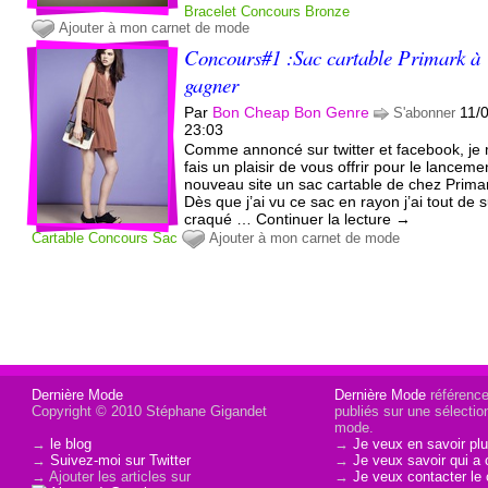
Bracelet
Concours
Bronze
Ajouter à mon carnet de mode
Concours#1 :Sac cartable Primark à
gagner
Par
Bon Cheap Bon Genre
11/
S'abonner
23:03
Comme annoncé sur twitter et facebook, je
fais un plaisir de vous offrir pour le lanceme
nouveau site un sac cartable de chez Primar
Dès que j’ai vu ce sac en rayon j’ai tout de s
craqué … Continuer la lecture →
Cartable
Concours
Sac
Ajouter à mon carnet de mode
Dernière Mode
Dernière Mode
référence 
Copyright © 2010 Stéphane Gigandet
publiés sur une sélectio
mode.
→
le blog
→
Je veux en savoir plu
→
Suivez-moi sur Twitter
→
Je veux savoir qui a 
→ Ajouter les articles sur
→
Je veux contacter le 