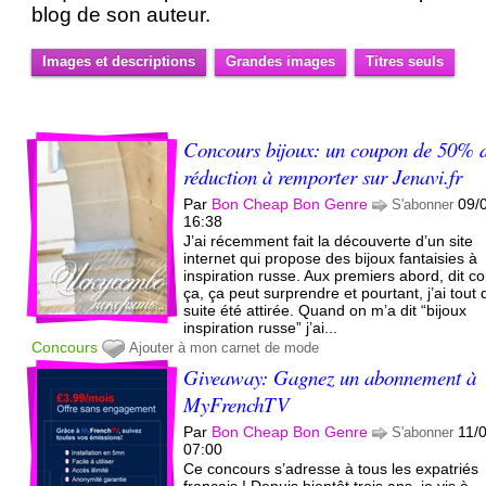
blog de son auteur.
Images et descriptions
Grandes images
Titres seuls
Concours bijoux: un coupon de 50% 
réduction à remporter sur Jenavi.fr
Par
Bon Cheap Bon Genre
09/
S'abonner
16:38
J’ai récemment fait la découverte d’un site
internet qui propose des bijoux fantaisies à
inspiration russe. Aux premiers abord, dit 
ça, ça peut surprendre et pourtant, j’ai tout 
suite été attirée. Quand on m’a dit “bijoux
inspiration russe” j’ai...
Concours
Ajouter à mon carnet de mode
Giveaway: Gagnez un abonnement à
MyFrenchTV
Par
Bon Cheap Bon Genre
11/
S'abonner
07:00
Ce concours s’adresse à tous les expatriés
français ! Depuis bientôt trois ans, je vis à