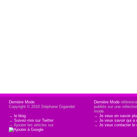
Dernière Mode
Dernière Mode
référence 
Copyright © 2010 Stéphane Gigandet
publiés sur une sélectio
mode.
→
le blog
→
Je veux en savoir plu
→
Suivez-moi sur Twitter
→
Je veux savoir qui a 
→ Ajouter les articles sur
→
Je veux contacter le 