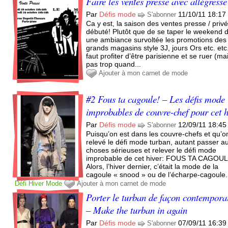
Faire les ventes presse avec allégresse
Par
Défis mode
11/10/11 18:17
S'abonner
Ca y est, la saison des ventes presse / priv
débuté! Plutôt que de se taper le weekend 
une ambiance survoltée les promotions des
grands magasins style 3J, jours Ors etc. etc.,
faut profiter d’être parisienne et se ruer (ma
pas trop quand...
Ajouter à mon carnet de mode
#2 Fous ta cagoule! – Les défis mode
improbables de couvre-chef pour cet h
Par
Défis mode
12/09/11 18:45
S'abonner
Puisqu’on est dans les couvre-chefs et qu’o
relevé le défi mode turban, autant passer a
choses sérieuses et relever le défi mode
improbable de cet hiver: FOUS TA CAGOULE
Alors, l’hiver dernier, c’était la mode de la
cagoule « snood » ou de l’écharpe-cagoule.
Défi
Hiver
Mode
Ajouter à mon carnet de mode
Porter le turban de façon contempora
– Make the turban in again
Par
Défis mode
07/09/11 16:39
S'abonner