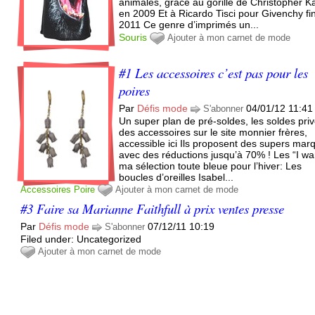
animales, grâce au gorille de Christopher K
en 2009 Et à Ricardo Tisci pour Givenchy fi
2011 Ce genre d’imprimés un...
Souris
Ajouter à mon carnet de mode
#1 Les accessoires c’est pas pour les
poires
Par
Défis mode
04/01/12 11:41
S'abonner
Un super plan de pré-soldes, les soldes pri
des accessoires sur le site monnier frères,
accessible ici Ils proposent des supers mar
avec des réductions jusqu’à 70% ! Les “I wa
ma sélection toute bleue pour l’hiver: Les
boucles d’oreilles Isabel...
Accessoires
Poire
Ajouter à mon carnet de mode
#3 Faire sa Marianne Faithfull à prix ventes presse
Par
Défis mode
07/12/11 10:19
S'abonner
Filed under: Uncategorized
Ajouter à mon carnet de mode