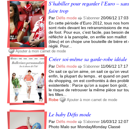
S’habiller pour regarder l’Euro – san
faire trop
Par
Défis mode
20/06/12 17:03
S'abonner
En cette période d’Euro 2012, tous nos h
sont rivés devant les retransmissions de ma
de foot. Pour eux, c’est facile, pas besoin d
réfléchir à la panoplie, on enfile son maillot
(bleu) et on chope une bouteille de bière et 
réglé. Pour...
Ajouter à mon carnet de mode
Créer soi-même sa garde-robe idéale
Par
Défis mode
11/06/12 17:17
S'abonner
On sait ce qu’on aime, on sait ce qu’on veut
enfin, la plupart du temps.. et quand on part
du shopping, on est confrontés à des prob
existentiels : Parce qu’on a super bon goût,
le risque de retrouver la même pièce sur to
les filles...
Robe
Ajouter à mon carnet de mode
Le baby Défis mode
Par
Défis mode
16/03/12 12:07
S'abonner
Photo Malo sur MondayMonday Classé