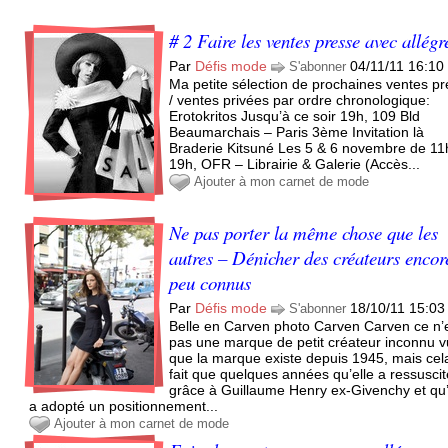
# 2 Faire les ventes presse avec allégr
Par
Défis mode
04/11/11 16:10
S'abonner
Ma petite sélection de prochaines ventes p
/ ventes privées par ordre chronologique:
Erotokritos Jusqu’à ce soir 19h, 109 Bld
Beaumarchais – Paris 3ème Invitation là
Braderie Kitsuné Les 5 & 6 novembre de 11
19h, OFR – Librairie & Galerie (Accès...
Ajouter à mon carnet de mode
Ne pas porter la même chose que les
autres – Dénicher des créateurs encor
peu connus
Par
Défis mode
18/10/11 15:03
S'abonner
Belle en Carven photo Carven Carven ce n’
pas une marque de petit créateur inconnu v
que la marque existe depuis 1945, mais cel
fait que quelques années qu’elle a ressusci
grâce à Guillaume Henry ex-Givenchy et qu’
a adopté un positionnement...
Ajouter à mon carnet de mode