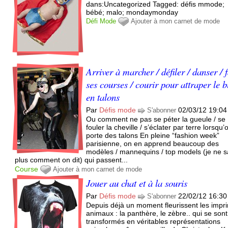
dans:Uncategorized Tagged: défis mmode;
bébé; malo; mondaymonday
Défi
Mode
Ajouter à mon carnet de mode
Arriver à marcher / défiler / danser / f
ses courses / courir pour attraper le 
en talons
Par
Défis mode
02/03/12 19:04
S'abonner
Ou comment ne pas se péter la gueule / se
fouler la cheville / s’éclater par terre lorsqu’
porte des talons En pleine “fashion week”
parisienne, on en apprend beaucoup des
modèles / mannequins / top models (je ne s
plus comment on dit) qui passent...
Course
Ajouter à mon carnet de mode
Jouer au chat et à la souris
Par
Défis mode
22/02/12 16:30
S'abonner
Depuis déjà un moment fleurissent les impr
animaux : la panthère, le zèbre.. qui se sont
transformés en véritables représentations