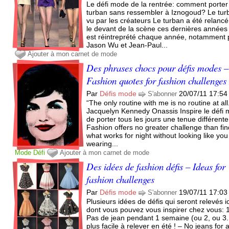
Le défi mode de la rentrée: comment porter
turban sans ressembler à Iznogoud? Le tur
vu par les créateurs Le turban a été relancé
le devant de la scène ces dernières années
est réintreprété chaque année, notamment 
Jason Wu et Jean-Paul...
Ajouter à mon carnet de mode
Des phrases chocs pour défis modes –
Fashion quotes for fashion challenges
Par
Défis mode
20/07/11 17:54
S'abonner
“The only routine with me is no routine at all
Jacquelyn Kennedy Onassis Inspire le défi
de porter tous les jours une tenue différente
Fashion offers no greater challenge than fi
what works for night without looking like you
wearing...
Mode
Défi
Ajouter à mon carnet de mode
Des idées de fashion défis – Ideas for
fashion challenges
Par
Défis mode
19/07/11 17:03
S'abonner
Plusieurs idées de défis qui seront relevés ic
dont vous pouvez vous inspirer chez vous: 1
Pas de jean pendant 1 semaine (ou 2, ou 3.
plus facile à relever en été ! – No jeans for 