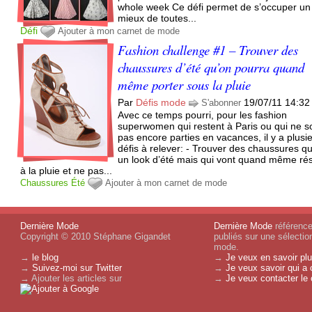
whole week Ce défi permet de s’occuper un
mieux de toutes...
Défi
Ajouter à mon carnet de mode
Fashion challenge #1 – Trouver des
chaussures d’été qu’on pourra quand
même porter sous la pluie
Par
Défis mode
19/07/11 14:32
S'abonner
Avec ce temps pourri, pour les fashion
superwomen qui restent à Paris ou qui ne s
pas encore parties en vacances, il y a plusi
défis à relever: - Trouver des chaussures qu
un look d’été mais qui vont quand même rés
à la pluie et ne pas...
Chaussures
Été
Ajouter à mon carnet de mode
Dernière Mode
Dernière Mode
référence 
Copyright © 2010 Stéphane Gigandet
publiés sur une sélectio
mode.
→
le blog
→
Je veux en savoir plu
→
Suivez-moi sur Twitter
→
Je veux savoir qui a 
→ Ajouter les articles sur
→
Je veux contacter le 