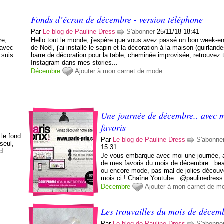
Fonds d’écran de décembre - version téléphone
Par
Le blog de Pauline Dress
S'abonner
25/11/18 18:41
re,
Hello tout le monde, j'espère que vous avez passé un bon week-e
 avec
de Noël, j'ai installé le sapin et la décoration à la maison (guirland
e suis
barre de décoration pour la table, cheminée improvisée, retrouvez 
Instagram dans mes stories...
Décembre
Ajouter à mon carnet de mode
Une journée de décembre.. avec 
favoris
 le fond
Par
Le blog de Pauline Dress
S'abonne
 seul,
15:31
nd
Je vous embarque avec moi une journée, 
de mes favoris du mois de décembre : bea
ou encore mode, pas mal de jolies découv
mois ci ! Chaîne Youtube : @paulinedress
Décembre
Ajouter à mon carnet de m
Les trouvailles du mois de décem
Par
Le blog de Pauline Dress
S'abonne