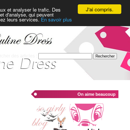
J'ai compris.
ux et analyser le trafic. Des
et d'analyse, qui peuvent
isez leurs services.
En savoir plus
cher des articles :
On aime beaucoup