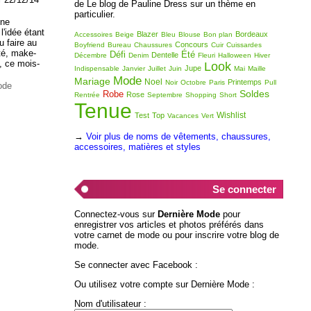
de Le blog de Pauline Dress sur un thème en
particulier.
une
l'idée étant
Blazer
Bordeaux
Accessoires
Beige
Bleu
Blouse
Bon plan
u faire au
Concours
Boyfriend
Bureau
Chaussures
Cuir
Cuissardes
té, make-
Défi
Été
Dentelle
Décembre
Denim
Fleuri
Halloween
Hiver
, ce mois-
Look
Jupe
Indispensable
Janvier
Juillet
Juin
Mai
Maille
Mode
Mariage
Noel
Printemps
Noir
Octobre
Paris
Pull
ode
Soldes
Robe
Rose
Rentrée
Septembre
Shopping
Short
Tenue
Wishlist
Test
Top
Vacances
Vert
→
Voir plus de noms de vêtements, chaussures,
accessoires, matières et styles
Se connecter
Connectez-vous sur
Dernière Mode
pour
enregistrer vos articles et photos préférés dans
votre carnet de mode ou pour inscrire votre blog de
mode.
Se connecter avec Facebook :
Ou utilisez votre compte sur Dernière Mode :
Nom d'utilisateur :