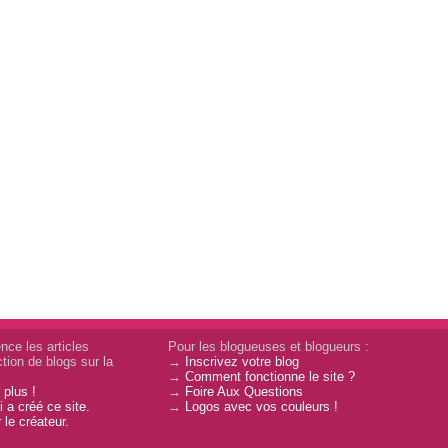
nce les articles
Pour les blogueuses et blogueurs :
tion de blogs sur la
→
Inscrivez votre blog
→
Comment fonctionne le site ?
 plus !
→
Foire Aux Questions
 a créé ce site.
→
Logos avec vos couleurs !
 le créateur.