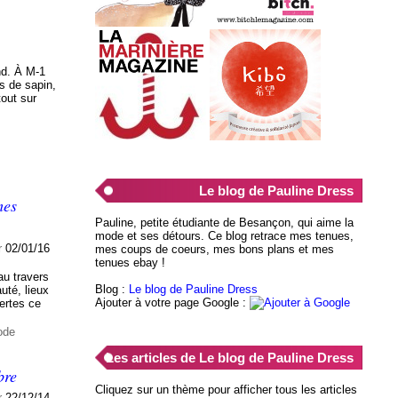
nd. À M-1
es de sapin,
tout sur
Le blog de Pauline Dress
mes
Pauline, petite étudiante de Besançon, qui aime la
mode et ses détours. Ce blog retrace mes tenues,
r
02/01/16
mes coups de coeurs, mes bons plans et mes
tenues ebay !
au travers
Blog :
Le blog de Pauline Dress
uté, lieux
Ajouter à votre page Google :
ertes ce
ode
Les articles de Le blog de Pauline Dress
bre
Cliquez sur un thème pour afficher tous les articles
r
22/12/14