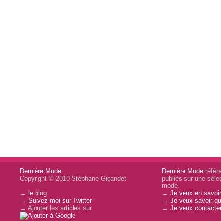
Dernière Mode
Dernière Mode
référe
Copyright © 2010 Stéphane Gigandet
publiés sur une sélec
mode.
→
le blog
→
Je veux en savoir
→
Suivez-moi sur Twitter
→
Je veux savoir qui
→ Ajouter les articles sur
→
Je veux contacter