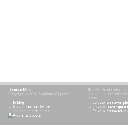
Dernière Mode
Dernière Mode
référence 
Copyright © 2010 Stéphane Gigandet
publiés sur une sélectio
mode.
→
le blog
→
Je veux en savoir plu
→
Suivez-moi sur Twitter
→
Je veux savoir qui a 
→ Ajouter les articles sur
→
Je veux contacter le 