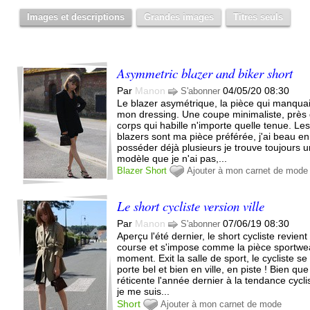
Images et descriptions
Grandes images
Titres seuls
Asymmetric blazer and biker short
Par
Manon
04/05/20 08:30
S'abonner
Le blazer asymétrique, la pièce qui manquai
mon dressing. Une coupe minimaliste, près
corps qui habille n'importe quelle tenue. Le
blazers sont ma pièce préférée, j'ai beau en
posséder déjà plusieurs je trouve toujours 
modèle que je n'ai pas,...
Blazer
Short
Ajouter à mon carnet de mode
Le short cycliste version ville
Par
Manon
07/06/19 08:30
S'abonner
Aperçu l'été dernier, le short cycliste revient
course et s'impose comme la pièce sportwe
moment. Exit la salle de sport, le cycliste se
porte bel et bien en ville, en piste ! Bien que
réticente l'année dernier à la tendance cycli
je me suis...
Short
Ajouter à mon carnet de mode