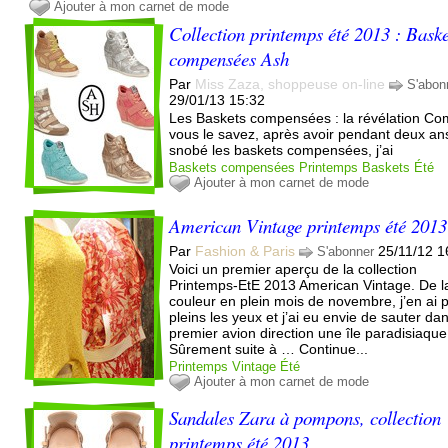
Ajouter à mon carnet de mode
Collection printemps été 2013 : Baske
compensées Ash
Par
Miss Zaza, shoppeuse on-line
S'abon
29/01/13 15:32
Les Baskets compensées : la révélation C
vous le savez, après avoir pendant deux an
snobé les baskets compensées, j’ai
Baskets compensées
Printemps
Baskets
Été
Ajouter à mon carnet de mode
American Vintage printemps été 2013
Par
Fashion & Paris
25/11/12 1
S'abonner
Voici un premier aperçu de la collection
Printemps-EtE 2013 American Vintage. De l
couleur en plein mois de novembre, j’en ai p
pleins les yeux et j’ai eu envie de sauter dan
premier avion direction une île paradisiaque
Sûrement suite à … Continue...
Printemps
Vintage
Été
Ajouter à mon carnet de mode
Sandales Zara à pompons, collection
printemps été 2013