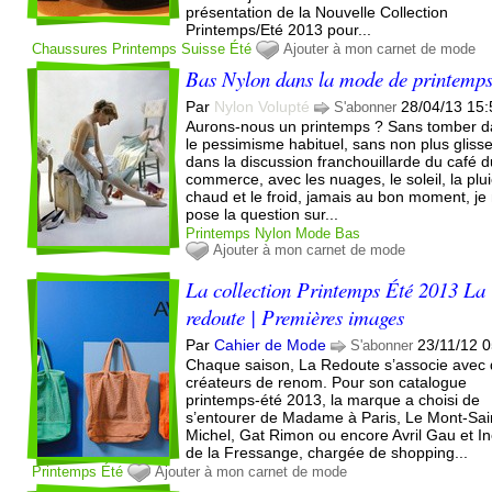
présentation de la Nouvelle Collection
Printemps/Eté 2013 pour...
Chaussures
Printemps
Suisse
Été
Ajouter à mon carnet de mode
Bas Nylon dans la mode de printemp
Par
Nylon Volupté
28/04/13 15:
S'abonner
Aurons-nous un printemps ? Sans tomber 
le pessimisme habituel, sans non plus gliss
dans la discussion franchouillarde du café 
commerce, avec les nuages, le soleil, la plui
chaud et le froid, jamais au bon moment, je
pose la question sur...
Printemps
Nylon
Mode
Bas
Ajouter à mon carnet de mode
La collection Printemps Été 2013 La
redoute | Premières images
Par
Cahier de Mode
23/11/12 
S'abonner
Chaque saison, La Redoute s’associe avec
créateurs de renom. Pour son catalogue
printemps-été 2013, la marque a choisi de
s’entourer de Madame à Paris, Le Mont-Sai
Michel, Gat Rimon ou encore Avril Gau et I
de la Fressange, chargée de shopping...
Printemps
Été
Ajouter à mon carnet de mode