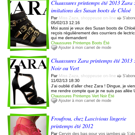
Chaussures printemps été 2013 Zara :
imitations des Susan boots de Chloé
Par
Miss Zaza, shoppeuse on-line
S'abon
05/02/13 12:16
Moi aussi je veux des Susan boots de Chloé
reçois régulièrement des courriers de lectri
qui me demandent
Chaussures
Printemps
Boots
Été
Ajouter à mon carnet de mode
Chaussures Zara printemps été 2013 
Noir ou Vert
Par
Miss Zaza, shoppeuse on-line
S'abon
11/02/13 18:30
J’ai oublié d’aller chez Zara ! Dingue, je vie
me rendre compte que je ne suis pas allée
Chaussures
Printemps
Vert
Noir
Été
Ajouter à mon carnet de mode
Froufrou, chez Lascivious lingerie
printemps été 2012
Par
Cervin des bas pour vos jambes
S'ab