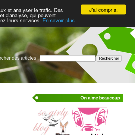
J'ai compris.
ux et analyser le trafic. Des
et d'analyse, qui peuvent
isez leurs services.
En savoir plus
cher des articles :
On aime beaucoup