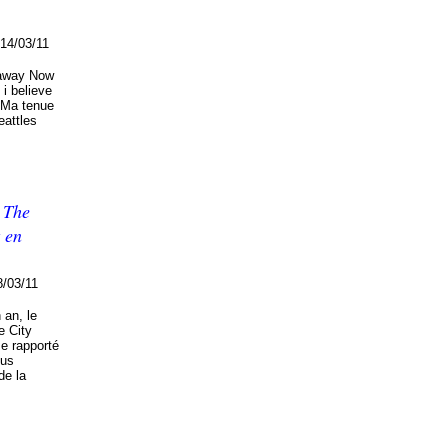
14/03/11
 away Now
 i believe
) Ma tenue
eattles
& The
t en
8/03/11
 an, le
e City
me rapporté
lus
de la