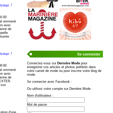
tenue !
16:00
vait emmené
non avec
ienne de
ppelle
résente
tenue !
Se connecter
Connectez-vous sur
Dernière Mode
pour
08:00
enregistrer vos articles et photos préférés dans
vait emmené
votre carnet de mode ou pour inscrire votre blog de
non avec
mode.
ienne de
 DEXTER.
Se connecter avec Facebook :
a von
Ou utilisez votre compte sur Dernière Mode :
Nom d'utilisateur :
Mot de passe
tation d'une