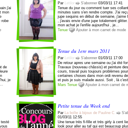
Par
Letilor
S'abonner
03/03/11 17:41
in j'ai
Tenue du jour ou comment tuer ses collant
it mon
minutes sans s'en rendre compte. J'ai reçu 
e
jupe sequins en début de semaine, j'aime 
e robe
, j'avais envie d'une jupe totalement glitte
mon achat je l'enfile aujourd'hui , je...
e
Tenue
Ajouter à mon carnet de mode
Tenue du 1ere mars 2011
Par
Letilor
S'abonner
01/03/11 17:00
De retour apres une semaine ou j'ai été fo
nt de
Travaux (nouveau châssis) et peinture de
leure
cours, travail puis toujours problèmes pour 
on
certaines choses dans mon ordi revenu de
hui, je
et puis je suis malade aussi. Soit , là c'est
...
Mars
Tenue
Ajouter à mon carnet de
Petite tenue du Week end
Par
La boîte à bijoux de Pauline C.
S'a
01/03/11 12:55
 testé
Une tenue très fi-fille et très girly à cent 
 vous
look pour aller au taf qui est beaucoup plu