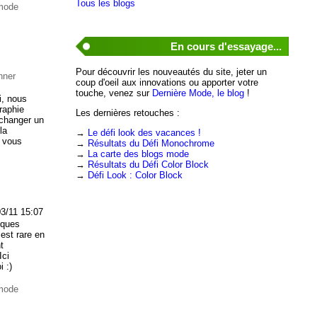
Tous les blogs
 mode
En cours d'essayage...
Pour découvrir les nouveautés du site, jeter un
nner
coup d'oeil aux innovations ou apporter votre
touche, venez sur
Dernière Mode, le blog
!
di, nous
raphie
Les dernières retouches :
 changer un
la
→
Le défi look des vacances !
, vous
→
Résultats du Défi Monochrome
→
La carte des blogs mode
→
Résultats du Défi Color Block
→
Défi Look : Color Block
03/11 15:07
lques
 est rare en
t
 Ici
i :)
 mode