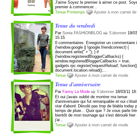
J'aime Soyez le premier à aimer ce post. Soy
premier à commencer...
Tenue
Printemps
Ajouter à mon carnet d
Tenue du vendredi
Par
Sonia FASHIONBLOG
S'abonner
19/03
15:15
0 commentaires: Enregistrer un commentaire i
(!window.google || !google.friendconnect) {
document.write('' + ''); } if
(!window.registeredBloggerCallbacks) {
window.registeredBloggerCallbacks = true;
gadgets.rpc.register('requestReload', function()
document.location.reload();...
Tenue
Ajouter à mon carnet de mode
Tenue d'anniversaire
Par
Fanny La Mode
S'abonner
18/03/11 18
Et oui j'avais oublié de montrer ma tenue
d'anniversaire qui fut remarquable et oui c'étai
star d'abord. Désolé pas trop de blabla today 
temps de pluie... Quoi que ? Je vous parle trè
bientôt de mon tournage qui s'est déroulé hier
j'ai...
Tenue
Ajouter à mon carnet de mode