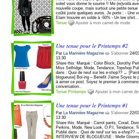
soleil vous donne le sourire !! Me (re)voilà av
nouvelle coupe, mais surtout une petite tenue
coûté juste quelques euros. Je porte : - Une v
Etam trouvée en solde à -50% - Un tee shirt...
Tenue
Ajouter à mon carnet de mode
Une tenue pour le Printemps #2
Par
La Marinière Magazine
S'abonner
24/0
13:30
Share this: Marqué : Color Block, Dorothy Per
Miss Selfridge, Mode, Tendance, Topshop Pub
dans : Quoi de neuf sur les e-shop?? ← [Paro
blogueuse] Boi-ing – Benefit J'aime Soyez le 
à aimer ce post. Soyez le premier à commenc
conversation...
Tenue
Printemps
Ajouter à mon carnet d
Une tenue pour le Printemps #1
Par
La Marinière Magazine
S'abonner
22/0
13:30
Share this: Marqué : Carrot pants, Corail, Dor
Perkins, Mode, New Look, O.P.I, Tendance, 
Publié dans : Quoi de neuf sur les e-shop?? 
INTERVIEW DE BLOGUEUSE : Melle Gloom