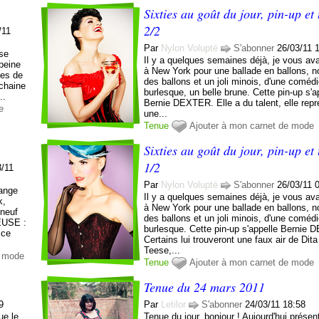
Sixties au goût du jour, pin-up et 
2/2
/11
Par
Nylon Volupté
S'abonner
26/03/11 
 se
Il y a quelques semaines déjà, je vous a
peine
à New York pour une ballade en ballons, 
ues de
des ballons et un joli minois, d'une coméd
ochaine
burlesque, un belle brune. Cette pin-up s'a
..
Bernie DEXTER. Elle a du talent, elle rep
e
une...
Tenue
Ajouter à mon carnet de mode
Sixties au goût du jour, pin-up et 
1/2
3/11
Par
Nylon Volupté
S'abonner
26/03/11 
range
Il y a quelques semaines déjà, je vous a
k,
à New York pour une ballade en ballons, 
 neuf
des ballons et un joli minois, d'une coméd
EUSE :
burlesque. Cette pin-up s'appelle Bernie
 ce
Certains lui trouveront une faux air de Dit
Teese,...
e mode
Tenue
Ajouter à mon carnet de mode
Tenue du 24 mars 2011
9
Par
Letilor
S'abonner
24/03/11 18:58
ue le
Tenue du jour, bonjour ! Aujourd'hui présen