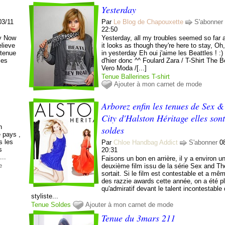
Yesterday
03/11
Par
Le Blog de Chapouxette
S'abonner
22:50
ay Now
Yesterday, all my troubles seemed so far
elieve
it looks as though they're here to stay, Oh,
 tenue
in yesterday Eh oui j'aime les Beattles ! :
les
d'hier donc ^^ Foulard Zara / T-Shirt The B
Vero Moda /[...]
Tenue
Ballerines
T-shirt
Ajouter à mon carnet de mode
Arborez enfin les tenues de Sex 
City d'Halston Héritage elles son
n
soldes
e pays ,
s les
Par
Chloe Handbag Addict
S'abonner
0
s
20:31
...
Faisons un bon en arrière, il y a environ un
e
deuxième film issu de la série Sex and Th
sortait. Si le film est contestable et a mê
des razzie awards cette année, on a été p
qu'admiratif devant le talent incontestable 
styliste...
Tenue
Soldes
Ajouter à mon carnet de mode
Tenue du 3mars 211