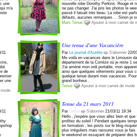
ec une
nouvelle robe Dorothy Perkins. Rouge et n
 qui m'a
ne pas changer. J'ai pris les photos le we
este
passé il faisait très beau. La robe est parf
défauts, aucunes remarques.... Sinon je su
Mars
Tenue
Ajouter à mon carnet de
Une tenue d'une Vacancière
3/11
Par
Le journal d'Aurélie
S'abonner
22/0
Me voilà en vacances dans le Limousin da
kins,
département de la Corrèze où je reste 1 s
lié
J'ai améné mon ordi portable, mon apparei
le de
ainsi que quelques vêtements pour vous 
premier
quelque tenue durant mes vacances. Pour
er une
grand bonheur...
Tenue
Ajouter à mon carnet de mode
e mode
Tenue du 21 mars 2011
3/11
Par
Letilor
S'abonner
21/03/11 19:34
Hello , j'espère que vous allez bien et que
othy
profitez du soleil ! Pendant quelques temps
Topshop
en formation , les posts sur le blog risquen
←
plus irréguliers mais rassurez vous je fai
y
le weekend en essayant de préparer des bil