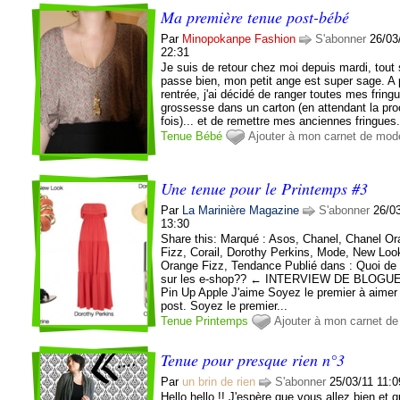
Ma première tenue post-bébé
Par
Minopokanpe Fashion
S'abonner
26/03
22:31
Je suis de retour chez moi depuis mardi, tout
passe bien, mon petit ange est super sage. A 
rentrée, j'ai décidé de ranger toutes mes fring
grossesse dans un carton (en attendant la pr
fois)... et de remettre mes anciennes fringues.
Tenue
Bébé
Ajouter à mon carnet de mod
Une tenue pour le Printemps #3
Par
La Marinière Magazine
S'abonner
26/0
13:30
Share this: Marqué : Asos, Chanel, Chanel O
Fizz, Corail, Dorothy Perkins, Mode, New Loo
Orange Fizz, Tendance Publié dans : Quoi de
sur les e-shop?? ← INTERVIEW DE BLOGU
Pin Up Apple J'aime Soyez le premier à aimer
post. Soyez le premier...
Tenue
Printemps
Ajouter à mon carnet d
Tenue pour presque rien n°3
Par
un brin de rien
S'abonner
25/03/11 11:0
Hello hello !! J'espère que vous allez bien et q