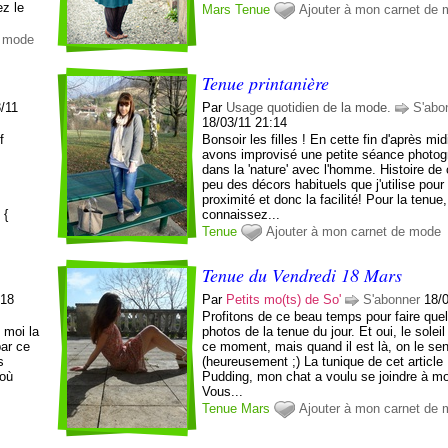
ez le
Mars
Tenue
Ajouter à mon carnet de
e mode
Tenue printanière
/11
Par
Usage quotidien de la mode.
S'abo
18/03/11 21:14
f
Bonsoir les filles ! En cette fin d'après mi
avons improvisé une petite séance photog
dans la 'nature' avec l'homme. Histoire de
peu des décors habituels que j'utilise pour 
proximité et donc la facilité! Pour la tenue
 {
connaissez...
Tenue
Ajouter à mon carnet de mode
Tenue du Vendredi 18 Mars
:18
Par
Petits mo(ts) de So'
S'abonner
18/
Profitons de ce beau temps pour faire que
t moi la
photos de la tenue du jour. Et oui, le soleil
par ce
ce moment, mais quand il est là, on le sen
s
(heureusement ;) La tunique de cet article
 où
Pudding, mon chat a voulu se joindre à mo
Vous...
Tenue
Mars
Ajouter à mon carnet de