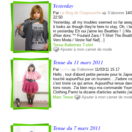
Yesterday
Par
Le Blog de Chapouxette
S'abonner
14/
22:50
Yesterday, all my troubles seemed so far aw
it looks as though they're here to stay, Oh, i b
in yesterday Eh oui j'aime les Beattles ! :) Ma
d'hier donc ^^ Foulard Zara / T-Shirt The Beatt
Vero Moda / Veste Naf Naf[...]
Tenue
Ballerines
T-shirt
Ajouter à mon carnet de mode
Tenue du 11 mars 2011
Par
Letilor
S'abonner
11/03/11 15:17
Hello , tout d'abord petite pensée pour le Japo
touché aujourd'hui par un tsunami....J'adore c
c'est triste ce qui arrive. Aujourd'hui tenue dan
tons roses. J'ai bien reçu ma commande Your
Clothing.Parmi la dizaine d'articles achetés j'ai
Mars
Tenue
Ajouter à mon carnet de mod
Tenue du 7 mars 2011