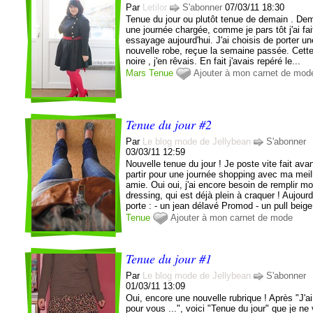
Par
Letilor
S'abonner
07/03/11 18:30
Tenue du jour ou plutôt tenue de demain . Dema
une journée chargée, comme je pars tôt j'ai fa
essayage aujourd'hui. J'ai choisis de porter un
nouvelle robe, reçue la semaine passée. Cett
noire , j'en rêvais. En fait j'avais repéré le...
Mars
Tenue
Ajouter à mon carnet de mod
Tenue du jour #2
Par
Le blog mode de Jellybean
S'abonner
03/03/11 12:59
Nouvelle tenue du jour ! Je poste vite fait ava
partir pour une journée shopping avec ma meil
amie. Oui oui, j'ai encore besoin de remplir m
dressing, qui est déjà plein à craquer ! Aujourd'
porte : - un jean délavé Promod - un pull beige
Tenue
Ajouter à mon carnet de mode
Tenue du jour #1
Par
Le blog mode de Jellybean
S'abonner
01/03/11 13:09
Oui, encore une nouvelle rubrique ! Après "J'ai
pour vous ...", voici "Tenue du jour" que je ne