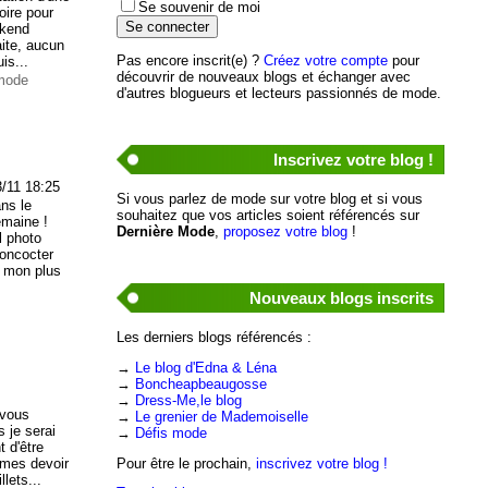
Se souvenir de moi
oire pour
ekend
aite, aucun
Pas encore inscrit(e) ?
Créez votre compte
pour
is...
découvrir de nouveaux blogs et échanger avec
 mode
d'autres blogueurs et lecteurs passionnés de mode.
Inscrivez votre blog !
3/11 18:25
Si vous parlez de mode sur votre blog et si vous
ns le
souhaitez que vos articles soient référencés sur
emaine !
Dernière Mode
,
proposez votre blog
!
l photo
concocter
 mon plus
Nouveaux blogs inscrits
Les derniers blogs référencés :
→
Le blog d'Edna & Léna
→
Boncheapbeaugosse
→
Dress-Me,le blog
 vous
→
Le grenier de Mademoiselle
 je serai
→
Défis mode
t d'être
s mes devoir
Pour être le prochain,
inscrivez votre blog !
lets...