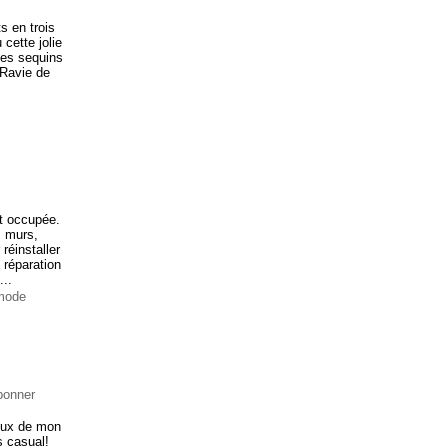
s en trois
cette jolie
les sequins
r.Ravie de
rt occupée.
s murs,
réinstaller
 réparation
...
 mode
bonner
lieux de mon
s casual!