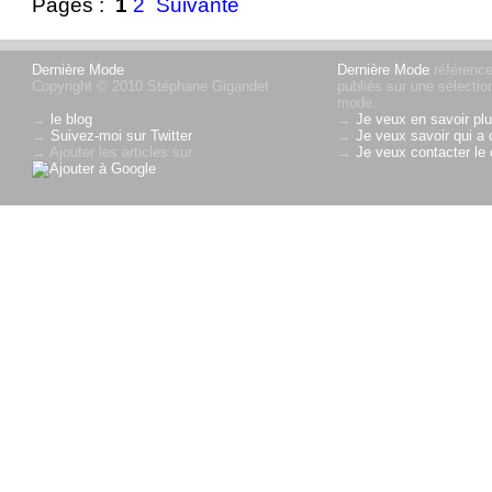
Pages :
1
2
Suivante
Dernière Mode
Dernière Mode
référence 
Copyright © 2010 Stéphane Gigandet
publiés sur une sélectio
mode.
→
le blog
→
Je veux en savoir plu
→
Suivez-moi sur Twitter
→
Je veux savoir qui a 
→ Ajouter les articles sur
→
Je veux contacter le 