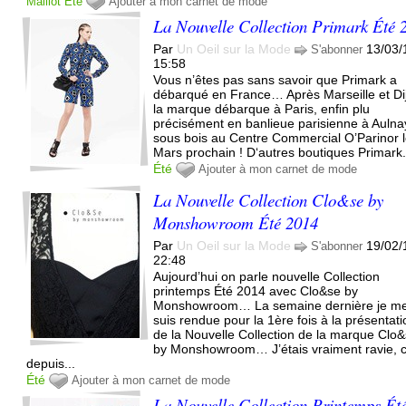
Maillot
Été
Ajouter à mon carnet de mode
La Nouvelle Collection Primark Été 
Par
Un Oeil sur la Mode
13/03/
S'abonner
15:58
Vous n’êtes pas sans savoir que Primark a
débarqué en France… Après Marseille et Di
la marque débarque à Paris, enfin plu
précisément en banlieue parisienne à Aulna
sous bois au Centre Commercial O’Parinor 
Mars prochain ! D‘autres boutiques Primark.
Été
Ajouter à mon carnet de mode
La Nouvelle Collection Clo&se by
Monshowroom Été 2014
Par
Un Oeil sur la Mode
19/02/
S'abonner
22:48
Aujourd’hui on parle nouvelle Collection
printemps Été 2014 avec Clo&se by
Monshowroom… La semaine dernière je m
suis rendue pour la 1ère fois à la présentat
de la Nouvelle Collection de la marque Clo
by Monshowroom… J’étais vraiment ravie, 
depuis...
Été
Ajouter à mon carnet de mode
La Nouvelle Collection Printemps Ét