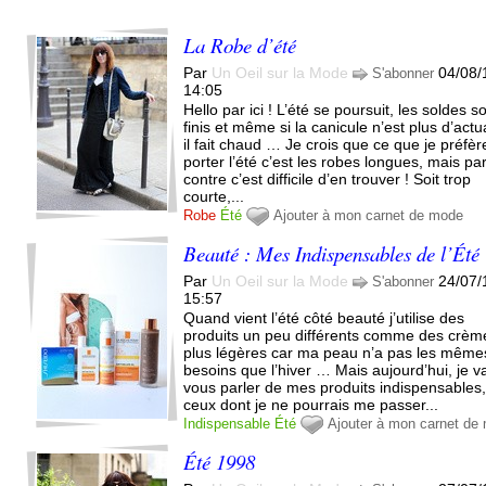
La Robe d’été
Par
Un Oeil sur la Mode
04/08/
S'abonner
14:05
Hello par ici ! L’été se poursuit, les soldes s
finis et même si la canicule n’est plus d’actua
il fait chaud … Je crois que ce que je préfèr
porter l’été c’est les robes longues, mais pa
contre c’est difficile d’en trouver ! Soit trop
courte,...
Robe
Été
Ajouter à mon carnet de mode
Beauté : Mes Indispensables de l’Été
Par
Un Oeil sur la Mode
24/07/
S'abonner
15:57
Quand vient l’été côté beauté j’utilise des
produits un peu différents comme des crèm
plus légères car ma peau n’a pas les même
besoins que l’hiver … Mais aujourd’hui, je v
vous parler de mes produits indispensables
ceux dont je ne pourrais me passer...
Indispensable
Été
Ajouter à mon carnet de
Été 1998