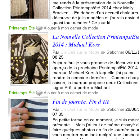
me rends à la présentation de la Nouvelle
Collection Printemps/été 2014 chez Molly
Bracken… En dehors d’un accueil chaleureux
découvre de jolis modèles et j’aurais envie 
quasi tout acheter ! Ce jour là...
Printemps
Été
Ajouter à mon carnet de mode
La Nouvelle Collection Printemps/Ét
2014 : Michael Kors
Par
Un Oeil sur la Mode
06/11/
S'abonner
08:25
Aujourd’hui je vous propose de découvrir u
aperçu de la prochaine Printemps/Été 2014 
marque Michael Kors à laquelle j’ai pu me
rendre la semaine dernière… Comme chaq
saison, la marque propose deux Collections
Ligne Prêt à porter « Michael...
Printemps
Été
Ajouter à mon carnet de mode
Fin de journée, Fin d’été
Par
Un Oeil sur la Mode
29/08/
S'abonner
07:35
En petite forme en ce moment, je suis moin
présente… Mais j’ai tout de même essayé 
faire quelques photos en fin de journée pou
vous montrer mon look malgré une luminosi