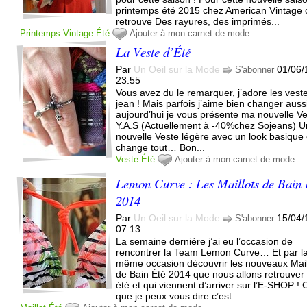
printemps été 2015 chez American Vintage 
retrouve Des rayures, des imprimés...
Printemps
Vintage
Été
Ajouter à mon carnet de mode
La Veste d’Été
Par
Un Oeil sur la Mode
01/06/
S'abonner
23:55
Vous avez du le remarquer, j’adore les vest
jean ! Mais parfois j’aime bien changer aussi
aujourd’hui je vous présente ma nouvelle V
Y.A.S (Actuellement à -40%chez Sojeans) 
nouvelle Veste légère avec un look basique 
change tout… Bon...
Veste
Été
Ajouter à mon carnet de mode
Lemon Curve : Les Maillots de Bain 
2014
Par
Un Oeil sur la Mode
15/04/
S'abonner
07:13
La semaine dernière j’ai eu l’occasion de
rencontrer la Team Lemon Curve… Et par l
même occasion découvrir les nouveaux Mail
de Bain Été 2014 que nous allons retrouver 
été et qui viennent d’arriver sur l’E-SHOP ! 
que je peux vous dire c’est...