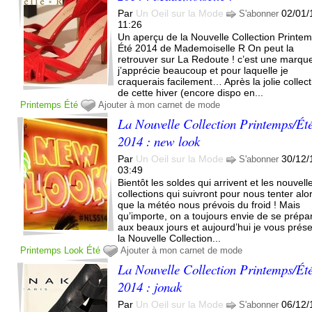
Par
Un Oeil sur la Mode
02/01/
S'abonner
11:26
Un aperçu de la Nouvelle Collection Printe
Été 2014 de Mademoiselle R On peut la
retrouver sur La Redoute ! c’est une marqu
j’apprécie beaucoup et pour laquelle je
craquerais facilement… Après la jolie collect
de cette hiver (encore dispo en...
Printemps
Été
Ajouter à mon carnet de mode
La Nouvelle Collection Printemps/Ét
2014 : new look
Par
Un Oeil sur la Mode
30/12/
S'abonner
03:49
Bientôt les soldes qui arrivent et les nouvell
collections qui suivront pour nous tenter alo
que la météo nous prévois du froid ! Mais
qu’importe, on a toujours envie de se prépa
aux beaux jours et aujourd’hui je vous prés
la Nouvelle Collection...
Printemps
Look
Été
Ajouter à mon carnet de mode
La Nouvelle Collection Printemps/Ét
2014 : jonak
Par
Un Oeil sur la Mode
06/12/
S'abonner