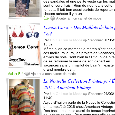
des sandales et une petite veste car les mat
sont encore frais ! Rien de neuf dans cette
tenue… Il fait bon aussi parfois de reporter
choses acheter il y a un...
Été
Ajouter à mon carnet de mode
Lemon Curve : Des Maillots de bain 
l’été
Par
Un Oeil sur la Mode
01/05/
S'abonner
15:52
Même si en ce moment la météo n’est pas 
ces meilleurs jours, les projets de vacances,
envies de soleil sont bien là ! Et quoi de pir
de se retrouver la veille de son départ en
vacances sans un maillot de bain ? Il existe
grand nombre de...
Maillot
Été
Ajouter à mon carnet de mode
La Nouvelle Collection Printemps / É
2015 : American Vintage
Par
Un Oeil sur la Mode
26/03/
S'abonner
11:40
Aujourd’hui on parle de la Nouvelle Collecti
printemps/été 2015 chez American Vintag
Des basiques, mais aussi de beaux imprim
pour cette saison ! Pour cette nouvelle sais