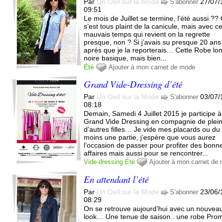
Par
Un Oeil sur la Mode
27/07/
S'abonner
09:51
Le mois de Juillet se termine, l’été aussi ??
s’est tous plaint de la canicule, mais avec c
mauvais temps qui revient on la regrette
presque, non ? Si j’avais su presque 20 ans
aprés que je la reporterais… Cette Robe lo
noire basique, mais bien...
Été
Ajouter à mon carnet de mode
Grand Vide-Dressing d’été
Par
Un Oeil sur la Mode
03/07/
S'abonner
08:18
Demain, Samedi 4 Juillet 2015 je participe 
Grand Vide Dressing en compagnie de plei
d’autres filles… Je vide mes placards ou du
moins une partie, j’espère que vous aurez
l’occasion de passer pour profiter des bonn
affaires mais aussi pour se rencontrer...
Vide-dressing
Été
Ajouter à mon carnet de
En attendant l’été
Par
Un Oeil sur la Mode
23/06/
S'abonner
08:29
On se retrouve aujourd’hui avec un nouvea
look… Une tenue de saison.. une robe Pro