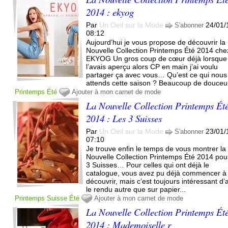
2014 : ekyog
Par
Un Oeil sur la Mode
24/01/
S'abonner
08:12
Aujourd’hui je vous propose de découvrir la
Nouvelle Collection Printemps Été 2014 che
EKYOG Un gros coup de cœur déjà lorsque 
l’avais aperçu alors CP en main j’ai voulu
partager ça avec vous… Qu’est ce qui nous
attends cette saison ? Beaucoup de douceur
Printemps
Été
Ajouter à mon carnet de mode
La Nouvelle Collection Printemps Ét
2014 : Les 3 Suisses
Par
Un Oeil sur la Mode
23/01/
S'abonner
07:10
Je trouve enfin le temps de vous montrer la
Nouvelle Collection Printemps Été 2014 pou
3 Suisses… Pour celles qui ont déjà le
catalogue, vous avez pu déjà commencer à 
découvrir, mais c’est toujours intéressant d’
le rendu autre que sur papier...
Printemps
Suisse
Été
Ajouter à mon carnet de mode
La Nouvelle Collection Printemps Ét
2014 : Mademoiselle r