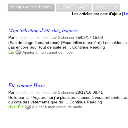
Images et descriptions
Grandes images
Titres seuls
Les articles par date d'ajout
|
Le
Mini Sélection d’été chez bonprix
Par
Un Oeil sur la Mode
25/06/17 15:08
S'abonner
(Sac de plage flamand rose) (Espadrilles marinière) Les soldes c’
pas encore pour tout de suite et … Continue Reading
Été
Ajouter à mon carnet de mode
Été comme Hiver
Par
Un Oeil sur la Mode
28/12/16 08:41
S'abonner
Hello par ici ! Aujourd’hui j’ai plusieurs choses à vous présenter, a
du côté des vêtements que du … Continue Reading
Hiver
Été
Ajouter à mon carnet de mode