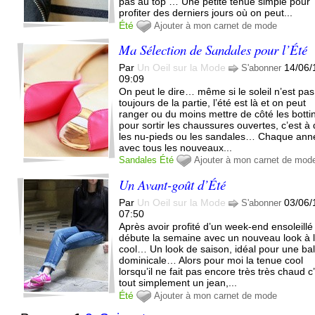
pas au top … Une petite tenue simple pour
profiter des derniers jours où on peut...
Été
Ajouter à mon carnet de mode
Ma Sélection de Sandales pour l’Été
Par
Un Oeil sur la Mode
14/06/
S'abonner
09:09
On peut le dire… même si le soleil n’est pas
toujours de la partie, l’été est là et on peut
ranger ou du moins mettre de côté les botti
pour sortir les chaussures ouvertes, c’est à 
les nu-pieds ou les sandales… Chaque ann
avec tous les nouveaux...
Sandales
Été
Ajouter à mon carnet de mod
Un Avant-goût d’Été
Par
Un Oeil sur la Mode
03/06/
S'abonner
07:50
Après avoir profité d’un week-end ensoleillé
débute la semaine avec un nouveau look à 
cool… Un look de saison, idéal pour une ba
dominicale… Alors pour moi la tenue cool
lorsqu’il ne fait pas encore très très chaud c
tout simplement un jean,...
Été
Ajouter à mon carnet de mode