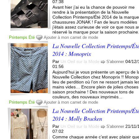
07:38
Avant hier j’ai eu la chance de pouvoir me
rendre à la présentation de la Nouvelle
Collection Printemps/Été 2014 de la marqu
chaussures JONAK ! Fan de leurs modèles
j’étais assez curieuse de voir ce que nous 
réservé la marque pour la saison prochaine
Printemps
Été
Ajouter à mon carnet de mode
La Nouvelle Collection Printemps/Ét
2014 : Monoprix
Par
Un Oeil sur la Mode
04/12/
S'abonner
01:56
Aujourd’hui je vous présente un aperçu de l
Nouvelle Collection chez Monoprix !! Monopr
lieu de perdition où l’on ne ressort jamais le
mains vides… Encore plein de jolies choses
saison prochaine ! Des nouveaux tons de
couleurs, des nouveaux imprimés...
Printemps
Été
Ajouter à mon carnet de mode
La Nouvelle Collection Printemps/Ét
2014 : Molly Bracken
Par
Un Oeil sur la Mode
21/11/
S'abonner
07:02
Comme chaque année c’est avec plaisir que