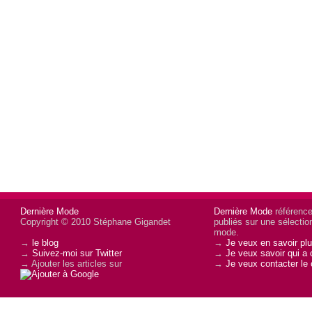
Dernière Mode
Dernière Mode
référence 
Copyright © 2010 Stéphane Gigandet
publiés sur une sélectio
mode.
→
le blog
→
Je veux en savoir plu
→
Suivez-moi sur Twitter
→
Je veux savoir qui a 
→ Ajouter les articles sur
→
Je veux contacter le 