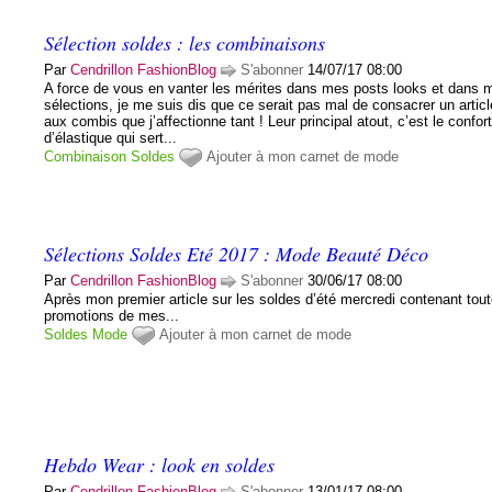
Sélection soldes : les combinaisons
Par
Cendrillon FashionBlog
S'abonner
14/07/17 08:00
A force de vous en vanter les mérites dans mes posts looks et dans 
sélections, je me suis dis que ce serait pas mal de consacrer un articl
aux combis que j’affectionne tant ! Leur principal atout, c’est le confor
d’élastique qui sert...
Combinaison
Soldes
Ajouter à mon carnet de mode
Sélections Soldes Eté 2017 : Mode Beauté Déco
Par
Cendrillon FashionBlog
S'abonner
30/06/17 08:00
Après mon premier article sur les soldes d’été mercredi contenant tout
promotions de mes...
Soldes
Mode
Ajouter à mon carnet de mode
Hebdo Wear : look en soldes
Par
Cendrillon FashionBlog
S'abonner
13/01/17 08:00