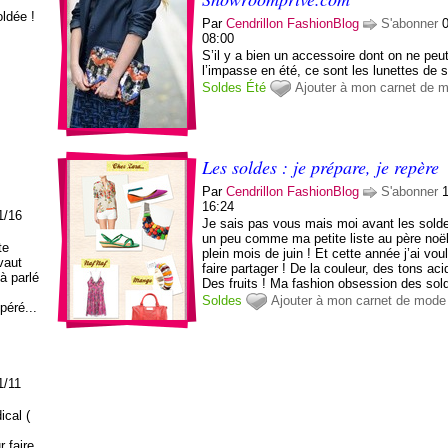
ldée !
Par
Cendrillon FashionBlog
S'abonner
08:00
S’il y a bien un accessoire dont on ne peut
l’impasse en été, ce sont les lunettes de so
Soldes
Été
Ajouter à mon carnet de 
Les soldes : je prépare, je repère
Par
Cendrillon FashionBlog
S'abonner
16:24
1/16
Je sais pas vous mais moi avant les soldes
un peu comme ma petite liste au père no
te
plein mois de juin ! Et cette année j’ai vou
vaut
faire partager ! De la couleur, des tons ac
à parlé
Des fruits ! Ma fashion obsession des sold
Soldes
Ajouter à mon carnet de mode
péré...
1/11
ical (
 faire