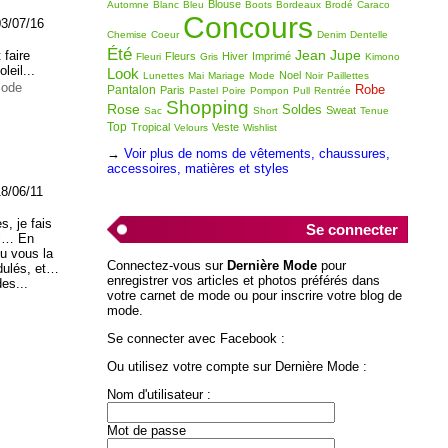
Blouse
Automne
Blanc
Bleu
Boots
Bordeaux
Brodé
Caraco
Concours
03/07/16
Chemise
Coeur
Denim
Dentelle
Été
Jean
Jupe
 faire
Fleurs
Hiver
Imprimé
Fleuri
Gris
Kimono
leil...
Look
Noel
Lunettes
Mai
Mariage
Mode
Noir
Paillettes
mode
Robe
Pantalon
Paris
Pastel
Poire
Pompon
Pull
Rentrée
Shopping
Rose
Soldes
Sweat
Sac
Short
Tenue
Top
Tropical
Veste
Velours
Wishlist
→
Voir plus de noms de vêtements, chaussures,
accessoires, matières et styles
18/06/11
, je fais
Se connecter
ël… En
lu vous la
Connectez-vous sur
Dernière Mode
pour
idulés, et…
enregistrer vos articles et photos préférés dans
es...
votre carnet de mode ou pour inscrire votre blog de
mode.
Se connecter avec Facebook :
Ou utilisez votre compte sur Dernière Mode :
Nom d'utilisateur :
Mot de passe