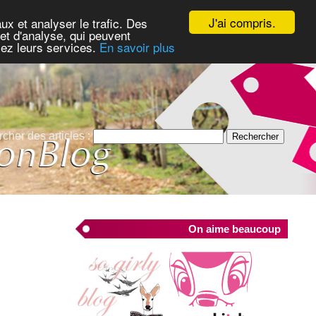
J'ai compris.
ux et analyser le trafic. Des
et d'analyse, qui peuvent
isez leurs services.
En savoir plus
cher des articles :
On aime beaucoup