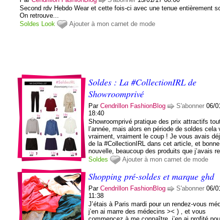
Second rdv Hebdo Wear et cette fois-ci avec une tenue entièrement so
On retrouve...
Soldes
Look
Ajouter à mon carnet de mode
Soldes : La #CollectionIRL de
Showroomprivé
Par
Cendrillon FashionBlog
S'abonner
06/0
18:40
Showroomprivé pratique des prix attractifs tou
l’année, mais alors en période de soldes cela 
vraiment, vraiment le coup ! Je vous avais déj
de la #CollectionIRL dans cet article, et bonne
nouvelle, beaucoup des produits que j’avais re
Soldes
Ajouter à mon carnet de mode
Shopping pré-soldes et marque ghd
Par
Cendrillon FashionBlog
S'abonner
06/0
11:38
J’étais à Paris mardi pour un rendez-vous méd
j’en ai marre des médecins >< ) , et vous
commencez à me connaître, j’en ai profité pour