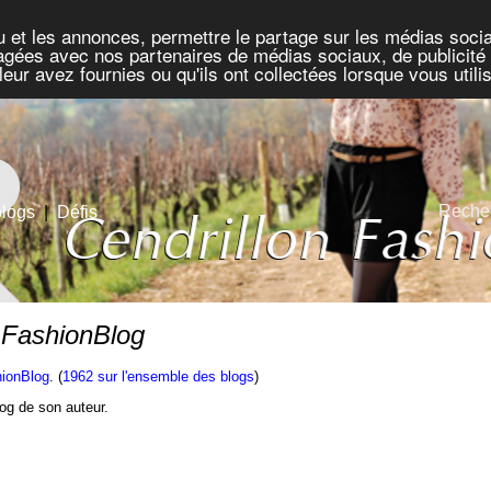
u et les annonces, permettre le partage sur les médias socia
rtagées avec nos partenaires de médias sociaux, de publicité 
eur avez fournies ou qu'ils ont collectées lorsque vous util
Recher
blogs
|
Défis
n FashionBlog
hionBlog
. (
1962 sur l'ensemble des blogs
)
blog de son auteur.