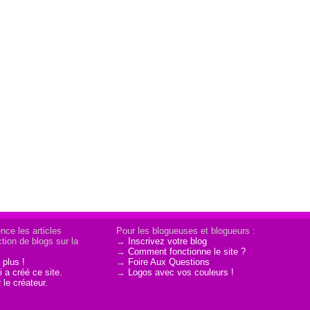
nce les articles
Pour les blogueuses et blogueurs :
tion de blogs sur la
→
Inscrivez votre blog
→
Comment fonctionne le site ?
 plus !
→
Foire Aux Questions
 a créé ce site.
→
Logos avec vos couleurs !
 le créateur.