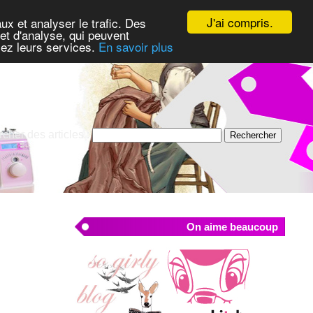
J'ai compris.
ux et analyser le trafic. Des
et d'analyse, qui peuvent
isez leurs services.
En savoir plus
cher des articles :
On aime beaucoup