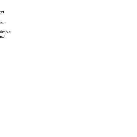
:27
rise
simple
ira!