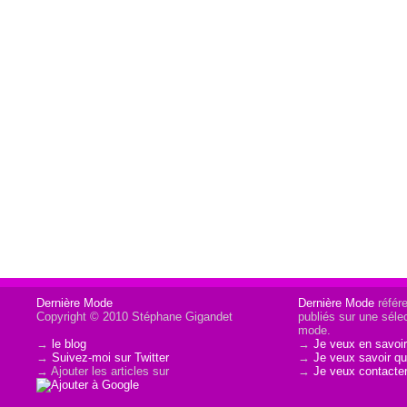
Dernière Mode
Dernière Mode
référe
Copyright © 2010 Stéphane Gigandet
publiés sur une sélec
mode.
→
le blog
→
Je veux en savoir
→
Suivez-moi sur Twitter
→
Je veux savoir qui
→ Ajouter les articles sur
→
Je veux contacter