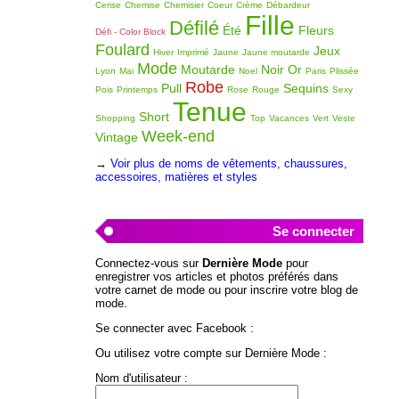
Cerise
Chemise
Chemisier
Coeur
Crème
Débardeur
Fille
Défilé
Été
Fleurs
Défi - Color Block
Foulard
Jeux
Hiver
Imprimé
Jaune
Jaune moutarde
Mode
Moutarde
Noir
Or
Lyon
Mai
Noel
Paris
Plissée
Robe
Pull
Sequins
Pois
Printemps
Rose
Rouge
Sexy
Tenue
Short
Shopping
Top
Vacances
Vert
Veste
Week-end
Vintage
→
Voir plus de noms de vêtements, chaussures,
accessoires, matières et styles
Se connecter
Connectez-vous sur
Dernière Mode
pour
enregistrer vos articles et photos préférés dans
votre carnet de mode ou pour inscrire votre blog de
mode.
Se connecter avec Facebook :
Ou utilisez votre compte sur Dernière Mode :
Nom d'utilisateur :