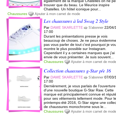
également de la marque Chatelles on ne pe
trouver que du beau. Le Meurice inspire
Chatelles. Un hôtel iconique pour...
Chaussures
Ajouter à mon carnet de mode
Les chaussures à led Swag 2 Style
Par
DAME SKARLETTE
22/04/
S'abonner
17:00
Durant les présentations presse je vois
beaucoup de choses. Je ne peux évidemme
pas vous parler de tout c'est pourquoi je vo
montre le plus possible sur Instagram.
Cependant il y a certaines marques que j'ai
envie de vous présenter. Je suis souvent...
Chaussures
Ajouter à mon carnet de mod
Collection chaussures g-Star p/e 16
Par
DAME SKARLETTE
07/03/
S'abonner
17:00
Dernièrement, je vous parlais de l'ouverture
d'une nouvelle boutique G-Star Raw. Cette
marque est principalement connue et réput
pour ses vêtements tellement mode. Pour l
printemps-été 2016, G-Star signe une collec
de chaussures monochrome sous le...
Chaussures
Ajouter à mon carnet de mod