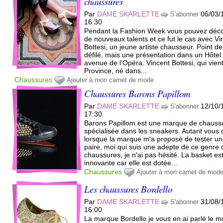
chaussures
Par
DAME SKARLETTE
06/03/
S'abonner
16:30
Pendant la Fashion Week vous pouvez déco
de nouveaux talents et ce fut le cas avec Vi
Bottesi, un jeune artiste chausseur. Point de
défilé, mais une présentation dans un Hôtel
avenue de l’Opéra. Vincent Bottesi, qui vien
Province, né dans...
Chaussures
Ajouter à mon carnet de mode
Chaussures Barons Papillom
Par
DAME SKARLETTE
12/10/
S'abonner
17:30
Barons Papillom est une marque de chauss
spécialisée dans les sneakers. Autant vous 
lorsque la marque m'a proposé de tester u
paire, moi qui suis une adepte de ce genre 
chaussures, je n'ai pas hésité. La basket es
innovante car elle est dotée...
Chaussures
Ajouter à mon carnet de mod
Les chaussures Bordello
Par
DAME SKARLETTE
31/08/
S'abonner
16:00
La marque Bordello je vous en ai parlé le m