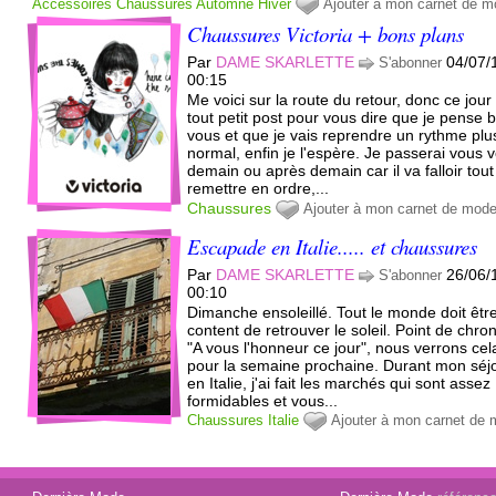
Accessoires
Chaussures
Automne
Hiver
Ajouter à mon carnet de 
Chaussures Victoria + bons plans
Par
DAME SKARLETTE
04/07/
S'abonner
00:15
Me voici sur la route du retour, donc ce jour
tout petit post pour vous dire que je pense 
vous et que je vais reprendre un rythme plu
normal, enfin je l'espère. Je passerai vous v
demain ou après demain car il va falloir tout
remettre en ordre,...
Chaussures
Ajouter à mon carnet de mod
Escapade en Italie..... et chaussures
Par
DAME SKARLETTE
26/06/
S'abonner
00:10
Dimanche ensoleillé. Tout le monde doit êtr
content de retrouver le soleil. Point de chro
"A vous l'honneur ce jour", nous verrons cel
pour la semaine prochaine. Durant mon séj
en Italie, j'ai fait les marchés qui sont assez
formidables et vous...
Chaussures
Italie
Ajouter à mon carnet de