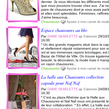
dernier. Je vous décrivais les différents mo
que nous pouvions trouver chez eux. J'ai re
paire de chaussures dont je vous avais parl
et elles sont splendides. Féminines, raffinée
J'aime beaucoup...
Chaussures
Ajouter à mon carnet de mod
Espace chaussures au bhv
Par
DAME SKARLETTE
29/10/
S'abonner
16:00
* Un des grands magasins situé dans la capi
et réellement réputé notamment pour son s
sol et ses immenses rayons bricolages, est 
Bazar de l'Hôtel de Ville. On trouve égaleme
beauté, la décoration, la mode mais il manq
un rayon chaussures...
Chaussures
Ajouter à mon carnet de mod
La halle aux Chaussures collection
capsule pour Naf Naf
Par
DAME SKARLETTE
24/09/
S'abonner
16:30
* C’est au plaza Athénée que la Halle aux
Chaussures et Naf Naf nous ont présenté le 
de leur collaboration. * En effet, La halle au
Chaussures a créé pour la marque Naf Naf