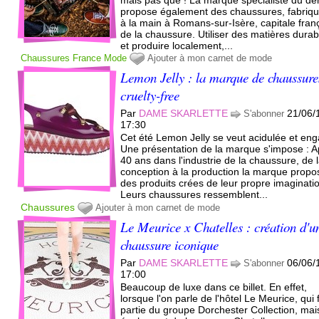
propose également des chaussures, fabriq
à la main à Romans-sur-Isère, capitale fran
de la chaussure. Utiliser des matières durab
et produire localement,...
Chaussures
France
Mode
Ajouter à mon carnet de mode
Lemon Jelly : la marque de chaussure
cruelty-free
Par
DAME SKARLETTE
21/06/
S'abonner
17:30
Cet été Lemon Jelly se veut acidulée et en
Une présentation de la marque s'impose : A
40 ans dans l'industrie de la chaussure, de 
conception à la production la marque propo
des produits crées de leur propre imaginati
Leurs chaussures ressemblent...
Chaussures
Ajouter à mon carnet de mode
Le Meurice x Chatelles : création d'u
chaussure iconique
Par
DAME SKARLETTE
06/06/
S'abonner
17:00
Beaucoup de luxe dans ce billet. En effet,
lorsque l'on parle de l'hôtel Le Meurice, qui f
partie du groupe Dorchester Collection, mai