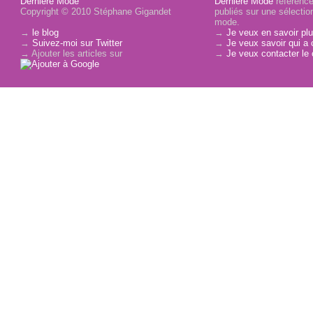
Dernière Mode
Dernière Mode
référence 
Copyright © 2010 Stéphane Gigandet
publiés sur une sélectio
mode.
→
le blog
→
Je veux en savoir plu
→
Suivez-moi sur Twitter
→
Je veux savoir qui a 
→ Ajouter les articles sur
→
Je veux contacter le 