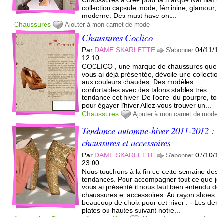
collection capsule mode, féminine, glamour,
moderne. Des must have ont...
Chaussures
Ajouter à mon carnet de mode
Chaussures Coclico
Par
DAME SKARLETTE
04/11/
S'abonner
12:10
COCLICO , une marque de chaussures que
vous ai déjà présentée, dévoile une collecti
aux couleurs chaudes. Des modèles
confortables avec des talons stables très
tendance cet hiver. De l'ocre, du pourpre, to
pour égayer l'hiver Allez-vous trouver un...
Chaussures
Ajouter à mon carnet de mod
Tendance automne-hiver 2011-2012 : 
chaussures et accessoires
Par
DAME SKARLETTE
07/10/
S'abonner
23:00
Nous touchons à la fin de cette semaine de
tendances. Pour accompagner tout ce que j
vous ai présenté il nous faut bien entendu 
chaussures et accessoires. Au rayon shoes
beaucoup de choix pour cet hiver : - Les de
plates ou hautes suivant notre...