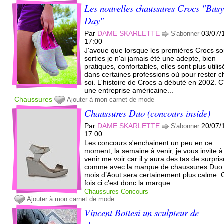
Les nouvelles chaussures Crocs "Bus
Day"
Par
DAME SKARLETTE
03/07/
S'abonner
17:00
J'avoue que lorsque les premières Crocs so
sorties je n'ai jamais été une adepte, bien
pratiques, confortables, elles sont plus utili
dans certaines professions où pour rester c
soi. L'histoire de Crocs a débuté en 2002. C
une entreprise américaine...
Chaussures
Ajouter à mon carnet de mode
Chaussures Duo (concours inside)
Par
DAME SKARLETTE
20/07/
S'abonner
17:00
Les concours s'enchainent un peu en ce
moment, la semaine à venir, je vous invite à
venir me voir car il y aura des tas de surpri
comme avec la marque de chaussures Duo.
mois d’Aout sera certainement plus calme. 
fois ci c’est donc la marque...
Chaussures
Concours
Ajouter à mon carnet de mode
Vincent Bottesi un sculpteur de