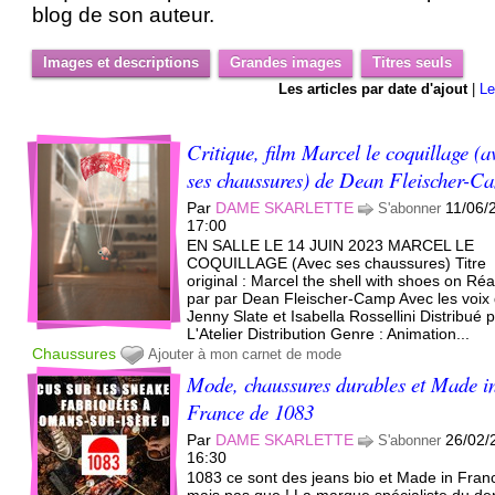
blog de son auteur.
Images et descriptions
Grandes images
Titres seuls
Les articles par date d'ajout
|
Le
Critique, film Marcel le coquillage (a
ses chaussures) de Dean Fleischer-C
Par
DAME SKARLETTE
11/06/
S'abonner
17:00
EN SALLE LE 14 JUIN 2023 MARCEL LE
COQUILLAGE (Avec ses chaussures) Titre
original : Marcel the shell with shoes on Réa
par par Dean Fleischer-Camp Avec les voix
Jenny Slate et Isabella Rossellini Distribué 
L'Atelier Distribution Genre : Animation...
Chaussures
Ajouter à mon carnet de mode
Mode, chaussures durables et Made i
France de 1083
Par
DAME SKARLETTE
26/02/
S'abonner
16:30
1083 ce sont des jeans bio et Made in Fran
mais pas que ! La marque spécialiste du d