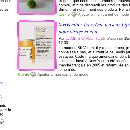
part des
Régent, que nous nous sommes retrouvés 
comité, afin de découvrir les produits des 
sectes
Bimont, et notamment des produits Perlan
Crème
Ajouter à mon carnet de mode
StriVectin : La crème tenseur Lift
pour visage et cou
Par
DAME SKARLETTE
S'abonner
19/
17:00
La marque StriVectin, il y a encore peu, je
connaissais pas, et surtout je ne l'avais j
essayée. Cette marque américaine, dont l
social est basé à New York, a été lancée s
marché français en 2005 et reformulée en
le nom de...
Crème
Ajouter à mon carnet de mode
ez
15
ends
vert la
et
ons
e"...