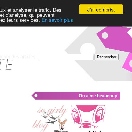
J'ai compris.
ux et analyser le trafic. Des
et d'analyse, qui peuvent
isez leurs services.
En savoir plus
cher des articles :
On aime beaucoup