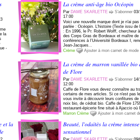
s
La crème anti-âge bio Océopin
Par
DAME SKARLETTE
S'abonner
03/
17:00
23
Voici une nouvelle marque dont je n'ai pas
parlée : Océopin. L'histoire (Texte issu de
e me
: En 1996, le Pr. Robert Wolff, chercheur à 
e la
des Corps Gras de Bordeaux et maître de
s
conférences à l’Université Bordeaux I, ren
e
Jean-Jacques...
ue -
Crème
Ajouter à mon carnet de mode
La crème de marron vanillée bio 
de Flore
Par
DAME SKARLETTE
S'abonner
14/
12:00
Caffe de Flore vous devez connaître au tr
certains de mes articles. Si ce n'est pas l
vous invite à découvrir leurs confitures de
noix bio, de cédrat bio. Caffe de Flore 175
restaurant-épicerie fine situé à Ajaccio où l
Marron
Crème
Ajouter à mon carnet 
 et la
Beauté, l'odaïtès la crème intens
de
sensationnel
22
Par
DAME SKARLETTE
S'abonner
09/