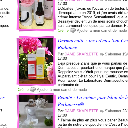
17:00
rande,
L'Odaïtès, j'avais eu l'occasion de tester, l
roduits
démaquillante en 2019, et j'en avais été ra
de :
crème intense "Ange Sensationnel" que je
d'essayer devient un de mes soins chouch
iques
suis carrément conquise par ce dernier. Po
Crème
Ajouter à mon carnet de mode
Dermaceutic : les crèmes Sun Ceu
Radiance
Par
DAME SKARLETTE
S'abonner
15/
17:00
Déjà presque 2 ans que je vous parlais de
Dermaceutic, pourtant une marque que j'ap
Rappelez-vous c'était pour une mousse exf
Auparavant c'était pour Hyal Ceutic, Der
Pour rappel, Le Laboratoire Dermaceutic es
partenaire de...
Crème
Ajouter à mon carnet de mode
Les
Beauté : La crème jour Ishin de 
Perlanesse®
17
Par
DAME SKARLETTE
S'abonner
22/
17:00
* J'aime de plus en plus vous parler Beauté
maux.
partie de notre vie quotidienne C'est à l'hô