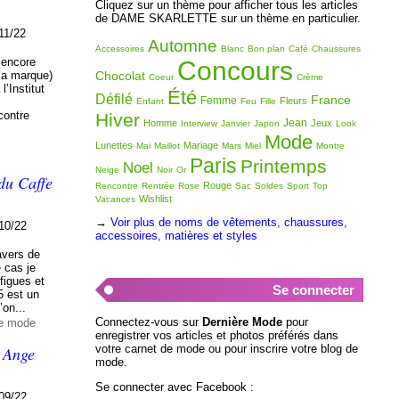
Cliquez sur un thème pour afficher tous les articles
de DAME SKARLETTE sur un thème en particulier.
11/22
Automne
Accessoires
Blanc
Bon plan
Café
Chaussures
 encore
Concours
Chocolat
 la marque)
Coeur
Crème
l’Institut
Été
Défilé
France
Femme
Fleurs
Enfant
Feu
Fille
contre
Hiver
Jean
Homme
Jeux
Interview
Janvier
Japon
Look
Mode
Lunettes
Mariage
Mai
Maillot
Mars
Miel
Montre
Paris
Printemps
Noel
Neige
Noir
Or
du Caffe
Rouge
Rencontre
Rentrée
Rose
Sac
Soldes
Sport
Top
Wishlist
Vacances
→
Voir plus de noms de vêtements, chaussures,
10/22
accessoires, matières et styles
avers de
e cas je
 figues et
Se connecter
5 est un
’on...
Connectez-vous sur
Dernière Mode
pour
de mode
enregistrer vos articles et photos préférés dans
votre carnet de mode ou pour inscrire votre blog de
e Ange
mode.
Se connecter avec Facebook :
09/22