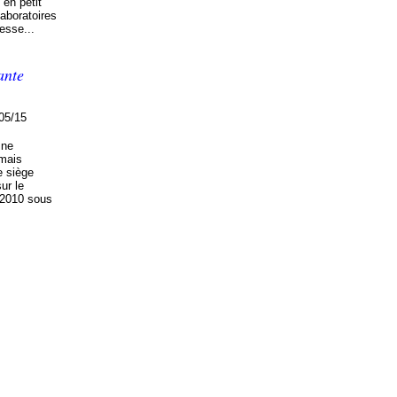
en petit
laboratoires
esse...
ante
05/15
 ne
amais
e siège
ur le
 2010 sous