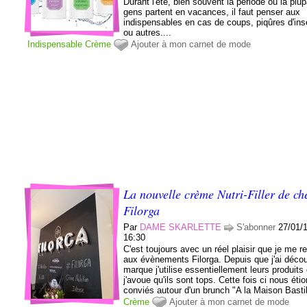
Durant l'été, bien souvent la période où la plu
gens partent en vacances, il faut penser aux
indispensables en cas de coups, piqûres d'in
ou autres....
Indispensable
Crème
Ajouter à mon carnet de mode
La nouvelle crème Nutri-Filler de ch
Filorga
Par
DAME SKARLETTE
S'abonner
27/01/
16:30
C'est toujours avec un réel plaisir que je me r
aux évènements Filorga. Depuis que j'ai décou
marque j'utilise essentiellement leurs produits 
j'avoue qu'ils sont tops. Cette fois ci nous éti
conviés autour d'un brunch "A la Maison Bastill
Crème
Ajouter à mon carnet de mode