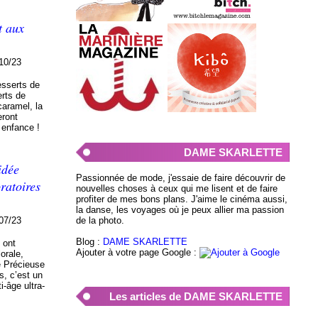
it aux
10/23
sserts de
rts de
caramel, la
eront
 enfance !
DAME SKARLETTE
idée
Passionnée de mode, j'essaie de faire découvrir de
ratoires
nouvelles choses à ceux qui me lisent et de faire
profiter de mes bons plans. J'aime le cinéma aussi,
la danse, les voyages où je peux allier ma passion
de la photo.
07/23
Blog :
DAME SKARLETTE
 ont
Ajouter à votre page Google :
orale,
e Précieuse
s, c’est un
i-âge ultra-
Les articles de DAME SKARLETTE