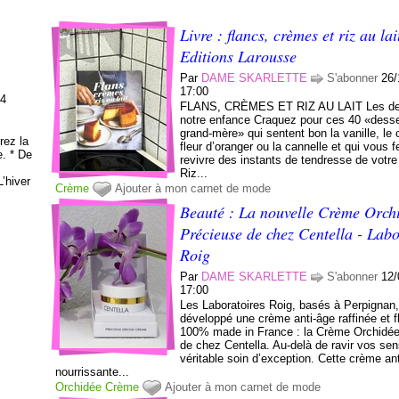
Livre : flancs, crèmes et riz au la
Editions Larousse
Par
DAME SKARLETTE
S'abonner
26/
17:00
24
FLANS, CRÈMES ET RIZ AU LAIT Les de
notre enfance Craquez pour ces 40 «desse
grand-mère» qui sentent bon la vanille, le 
rez la
fleur d’oranger ou la cannelle et qui vous f
e. * De
revivre des instants de tendresse de votre
Riz...
’hiver
Crème
Ajouter à mon carnet de mode
Beauté : La nouvelle Crème Orch
Précieuse de chez Centella - Labo
Roig
Par
DAME SKARLETTE
S'abonner
12/
17:00
Les Laboratoires Roig, basés à Perpignan,
développé une crème anti-âge raffinée et fl
100% made in France : la Crème Orchidé
de chez Centella. Au-delà de ravir vos sen
véritable soin d’exception. Cette crème ant
nourrissante...
Orchidée
Crème
Ajouter à mon carnet de mode