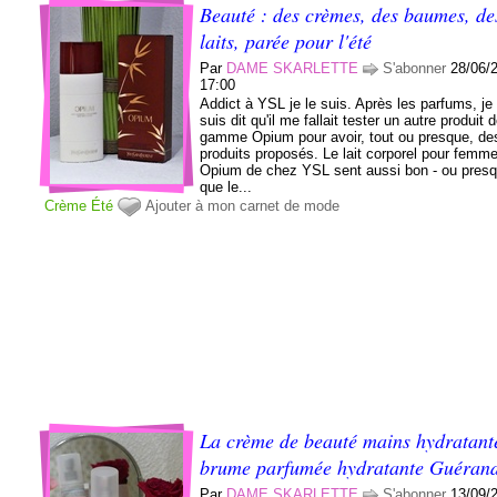
Beauté : des crèmes, des baumes, de
laits, parée pour l'été
Par
DAME SKARLETTE
S'abonner
28/06/
17:00
Addict à YSL je le suis. Après les parfums, j
suis dit qu'il me fallait tester un autre produit d
gamme Opium pour avoir, tout ou presque, de
produits proposés. Le lait corporel pour femm
Opium de chez YSL sent aussi bon - ou presq
que le...
Crème
Été
Ajouter à mon carnet de mode
La crème de beauté mains hydratante
brume parfumée hydratante Guéran
Par
DAME SKARLETTE
S'abonner
13/09/