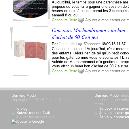
Aujourd'hui, le temps pour une parenthèse me
propose de vous faire gagner une session de 
heures de soin à utiliser parmi les 3 sessions
samedi 8 ou du...
Concours
Jeux
Ajouter à mon carnet de 
Concours Machambramoi : un bon
d'achat de 50 € en jeu
Par
Dress Me !
S'abonner
18/09/13 11:37
Coucou les loulous ! Aujourd'hui, c'est mercred
des enfants ! Alors rien de tel qu'un petit con
pour les gâter comme vous le souhaitez ! En e
Valérie de Machambramoi m'a gentiment prop
vous offrir un beau bon d'achat de 50 € sur sa.
Concours
Jeux
Ajouter à mon carnet de 
Dernière Mode
Dernière Mode
référe
Copyright © 2010 Stéphane Gigandet
publiés sur une sélec
mode.
→
le blog
→
Je veux en savoir
→
Suivez-moi sur Twitter
→
Je veux savoir qui
→ Ajouter les articles sur
→
Je veux contacter