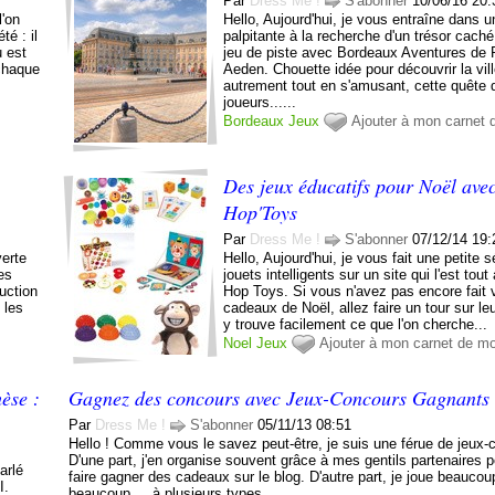
Par
Dress Me !
S'abonner
10/06/16 20:
l'on
Hello, Aujourd'hui, je vous entraîne dans 
té : il
palpitante à la recherche d'un trésor cach
u est
jeu de piste avec Bordeaux Aventures de 
 chaque
Aeden. Chouette idée pour découvrir la vil
autrement tout en s'amusant, cette quête 
joueurs......
Bordeaux
Jeux
Ajouter à mon carnet
Des jeux éducatifs pour Noël ave
Hop'Toys
Par
Dress Me !
S'abonner
07/12/14 19:
verte
Hello, Aujourd'hui, je vous fait une petite 
es
jouets intelligents sur un site qui l'est tout
ruction
Hop Toys. Si vous n'avez pas encore fait 
 les
cadeaux de Noël, allez faire un tour sur leu
y trouve facilement ce que l'on cherche...
Noel
Jeux
Ajouter à mon carnet de m
èse :
Gagnez des concours avec Jeux-Concours Gagnants
Par
Dress Me !
S'abonner
05/11/13 08:51
Hello ! Comme vous le savez peut-être, je suis une férue de jeux-
D'une part, j'en organise souvent grâce à mes gentils partenaires 
arlé
faire gagner des cadeaux sur le blog. D'autre part, je joue beaucou
I.
beaucoup ... à plusieurs types...