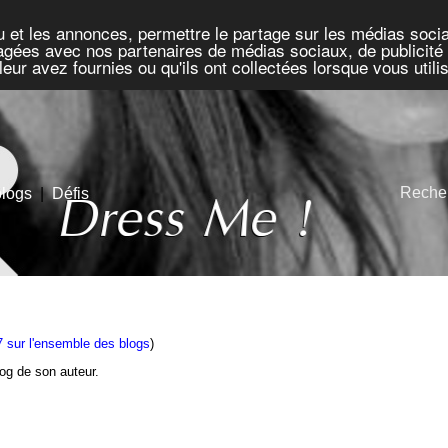
u et les annonces, permettre le partage sur les médias socia
rtagées avec nos partenaires de médias sociaux, de publicité 
eur avez fournies ou qu'ils ont collectées lorsque vous util
Recher
blogs
|
Défis
7 sur l'ensemble des blogs
)
blog de son auteur.