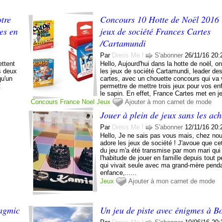
tre
Concours 10 Hotte de Noël 2016 :
res en
jeux de société Frances Cartes
/Cartamundi
Par
Dress Me !
S'abonner
26/11/16 20:
ettent
Hello, Aujourd'hui dans la hotte de noël, 
s deux
les jeux de société Cartamundi, leader de
qu'un
cartes, avec un chouette concours qui va
t
permettre de mettre trois jeux pour vos en
le sapin. En effet, France Cartes met en je
Concours
France
Noel
Jeux
Ajouter à mon carnet de mode
Jouer à plein de jeux sans les ach
Par
Dress Me !
S'abonner
12/11/16 20:
Hello, Je ne sais pas vous mais, chez no
adore les jeux de société ! J'avoue que ce
du jeu m'a été transmise par mon mari qui
l'habitude de jouer en famille depuis tout p
qui vivait seule avec ma grand-mère pen
enfance,......
Jeux
Ajouter à mon carnet de mode
gagmic
Un jeu de piste avec énigmes à B