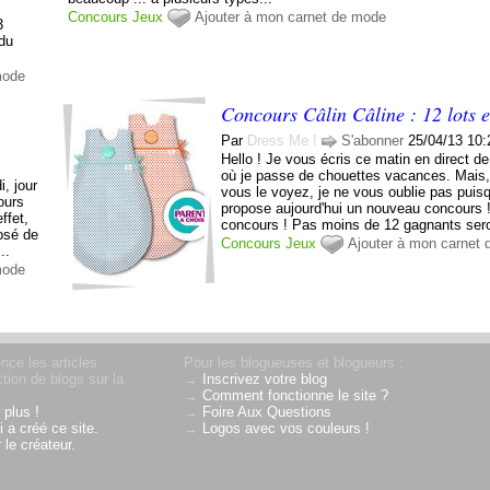
Concours
Jeux
Ajouter à mon carnet de mode
3
 du
mode
Concours Câlin Câline : 12 lots e
Par
Dress Me !
S'abonner
25/04/13 10:
Hello ! Je vous écris ce matin en direct de
où je passe de chouettes vacances. Mai
i, jour
vous le voyez, je ne vous oublie pas puis
cours
propose aujourd'hui un nouveau concours !
ffet,
concours ! Pas moins de 12 gagnants seron
osé de
Concours
Jeux
Ajouter à mon carnet
..
mode
nce les articles
Pour les blogueuses et blogueurs :
tion de blogs sur la
→
Inscrivez votre blog
→
Comment fonctionne le site ?
 plus !
→
Foire Aux Questions
 a créé ce site.
→
Logos avec vos couleurs !
 le créateur.