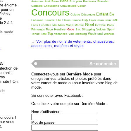
35
Bébé
Automne
Avril
Beau
Bon plan
Bordeaux
Bracelet
une énigme
Cartable
Chaussons
Chaussures
Coeur
é pour un
Concours
Enfant
Phénix
Été
Culotte
Décembre
le
Joli
Fait-main
Femme
Fille
Fleurs
France
Girly
Hiver
Jean
Jeux
de 2 à 4
Noel
Look
Lunettes
Mai
Mars
Mode
Montre
Octobre
Paris
Rentrée
Robe
Soldes
Printemps
Puce
Sac
Shopping
Sport
 de mode
Top
Week-end
Tenue
Test
Vacances
Vide-dressing
Wishlist
→
Voir plus de noms de vêtements, chaussures,
accessoires, matières et styles
c
25
Se connecter
sélection de
 autant :
Connectez-vous sur
Dernière Mode
pour
vos
enregistrer vos articles et photos préférés dans
r site ! On
votre carnet de mode ou pour inscrire votre blog de
mode.
ode
Se connecter avec Facebook :
Ou utilisez votre compte sur Dernière Mode :
Nom d'utilisateur :
concours !
pour vous
Mot de passe
p,