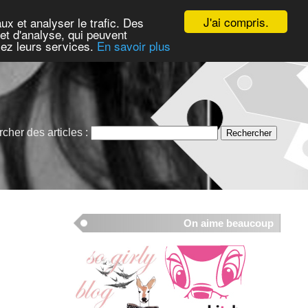
J'ai compris.
ux et analyser le trafic. Des
et d'analyse, qui peuvent
isez leurs services.
En savoir plus
cher des articles :
On aime beaucoup