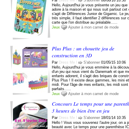
Par
Dress Me !
S'abonner
08/08/16 20:30
Hello, Aujourd'hui je vous présente un jeu que 
adore à la maison et qui nous suit partout cet é
s'agit de Différences Junior de Gigamic. Le je
très simple, il faut identifier 2 différences sur
carte que l'on distribue au préalable......
Jeux
Ajouter à mon carnet de mode
Plus Plus : un chouette jeu de
construction en 3D
Par
Dress Me !
S'abonner
01/05/15 10:06
Hello, Aujourd'hui je vous emmène à la décou
d'un jeu qui nous vient du Danemark et que m
enfants adorent, il s'agit des briques de const
Plus Plus ! Il existe deux gammes, les mini et
midi. Pour l'âge de mes enfants, les midi sont
parfaits......
Jeux
Ajouter à mon carnet de mode
Concours Le temps pour une parenth
3 heures de bien être en jeu
Par
Dress Me !
S'abonner
18/01/14 10:35
Hello ! Vous vous souvenez l'autre jour, on a p
beauté avec Le temps pour une parenthèse IC