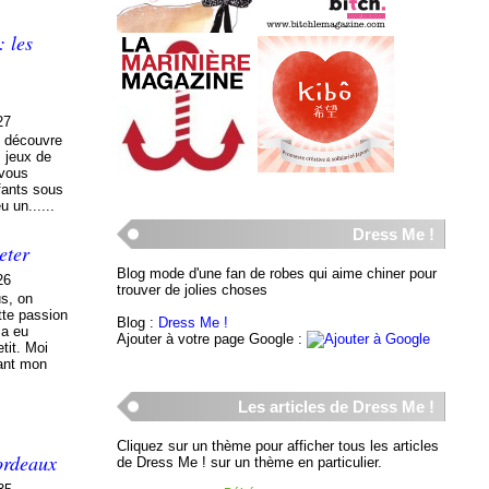
 les
27
on découvre
s jeux de
 vous
fants sous
u un......
Dress Me !
eter
Blog mode d'une fan de robes qui aime chiner pour
26
trouver de jolies choses
us, on
tte passion
Blog :
Dress Me !
 a eu
Ajouter à votre page Google :
etit. Moi
dant mon
Les articles de Dress Me !
Cliquez sur un thème pour afficher tous les articles
ordeaux
de Dress Me ! sur un thème en particulier.