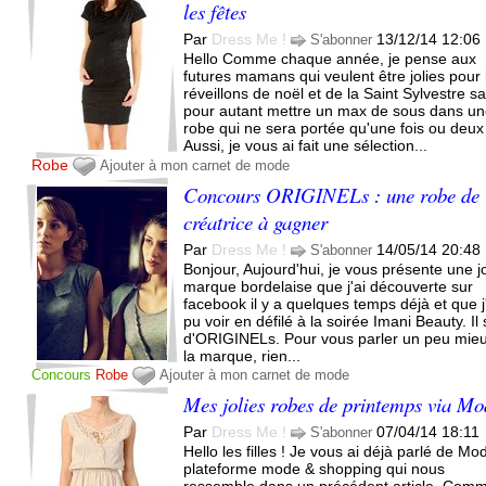
les fêtes
Par
Dress Me !
13/12/14 12:06
S'abonner
Hello Comme chaque année, je pense aux
futures mamans qui veulent être jolies pour 
réveillons de noël et de la Saint Sylvestre s
pour autant mettre un max de sous dans u
robe qui ne sera portée qu'une fois ou deux
Aussi, je vous ai fait une sélection...
Robe
Ajouter à mon carnet de mode
Concours ORIGINELs : une robe de
créatrice à gagner
Par
Dress Me !
14/05/14 20:48
S'abonner
Bonjour, Aujourd'hui, je vous présente une jo
marque bordelaise que j'ai découverte sur
facebook il y a quelques temps déjà et que j
pu voir en défilé à la soirée Imani Beauty. Il 
d'ORIGINELs. Pour vous parler un peu mie
la marque, rien...
Concours
Robe
Ajouter à mon carnet de mode
Mes jolies robes de printemps via Mo
Par
Dress Me !
07/04/14 18:11
S'abonner
Hello les filles ! Je vous ai déjà parlé de Mod
plateforme mode & shopping qui nous
ressemble dans un précédent article. Comm