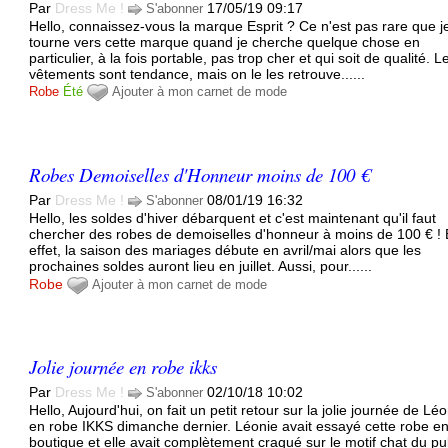
Par
Dress Me !
17/05/19 09:17
S'abonner
Hello, connaissez-vous la marque Esprit ? Ce n'est pas rare que 
tourne vers cette marque quand je cherche quelque chose en
particulier, à la fois portable, pas trop cher et qui soit de qualité. L
vêtements sont tendance, mais on le les retrouve......
Robe
Été
Ajouter à mon carnet de mode
Robes Demoiselles d'Honneur moins de 100 €
Par
Dress Me !
08/01/19 16:32
S'abonner
Hello, les soldes d'hiver débarquent et c'est maintenant qu'il faut
chercher des robes de demoiselles d'honneur à moins de 100 € !
effet, la saison des mariages débute en avril/mai alors que les
prochaines soldes auront lieu en juillet. Aussi, pour......
Robe
Ajouter à mon carnet de mode
Jolie journée en robe ikks
Par
Dress Me !
02/10/18 10:02
S'abonner
Hello, Aujourd'hui, on fait un petit retour sur la jolie journée de Lé
en robe IKKS dimanche dernier. Léonie avait essayé cette robe e
boutique et elle avait complètement craqué sur le motif chat du pul