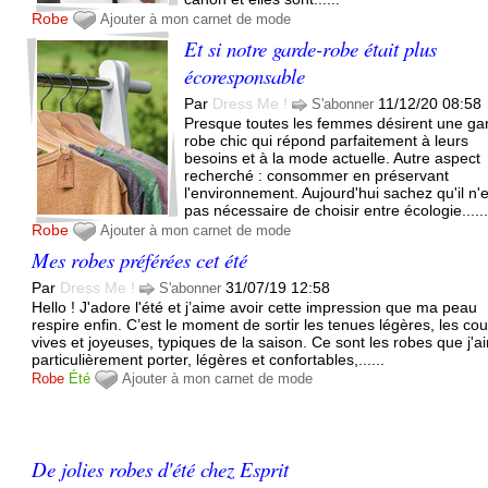
Robe
Ajouter à mon carnet de mode
Et si notre garde-robe était plus
écoresponsable
Par
Dress Me !
11/12/20 08:58
S'abonner
Presque toutes les femmes désirent une ga
robe chic qui répond parfaitement à leurs
besoins et à la mode actuelle. Autre aspect
recherché : consommer en préservant
l'environnement. Aujourd'hui sachez qu'il n'
pas nécessaire de choisir entre écologie.....
Robe
Ajouter à mon carnet de mode
Mes robes préférées cet été
Par
Dress Me !
31/07/19 12:58
S'abonner
Hello ! J'adore l'été et j’aime avoir cette impression que ma peau
respire enfin. C’est le moment de sortir les tenues légères, les co
vives et joyeuses, typiques de la saison. Ce sont les robes que j'a
particulièrement porter, légères et confortables,......
Robe
Été
Ajouter à mon carnet de mode
De jolies robes d'été chez Esprit