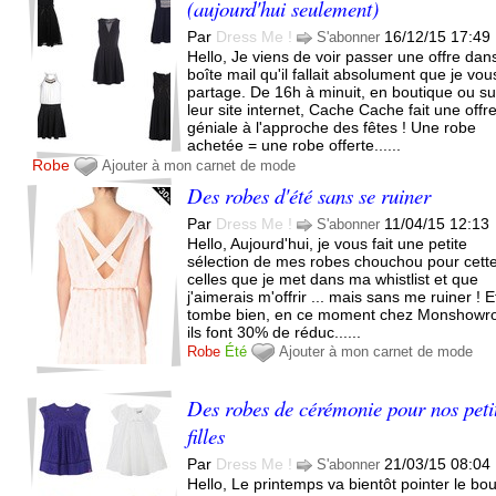
(aujourd'hui seulement)
Par
Dress Me !
16/12/15 17:49
S'abonner
Hello, Je viens de voir passer une offre da
boîte mail qu'il fallait absolument que je vou
partage. De 16h à minuit, en boutique ou su
leur site internet, Cache Cache fait une offr
géniale à l'approche des fêtes ! Une robe
achetée = une robe offerte......
Robe
Ajouter à mon carnet de mode
Des robes d'été sans se ruiner
Par
Dress Me !
11/04/15 12:13
S'abonner
Hello, Aujourd'hui, je vous fait une petite
sélection de mes robes chouchou pour cette
celles que je met dans ma whistlist et que
j'aimerais m'offrir ... mais sans me ruiner ! E
tombe bien, en ce moment chez Monshowr
ils font 30% de réduc......
Robe
Été
Ajouter à mon carnet de mode
Des robes de cérémonie pour nos peti
filles
Par
Dress Me !
21/03/15 08:04
S'abonner
Hello, Le printemps va bientôt pointer le bo