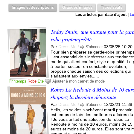
Images et descriptions
Grandes images
Titres seuls
Les articles par date d'ajout
|
Le
Teddy Smith, une marque pour la gar
robe printemps/été
Par
Dress Me !
03/05/25 10:20
S'abonner
Pour bien préparer sa garde-robe printemps
il est essentiel de s’intéresser aux tendance
mode qui allient confort, style et qualité. Le 
à-porter, secteur en constante évolution,
propose chaque saison des collections qui
s’adaptent aux envies......
Printemps
Robe
Été
Ajouter à mon carnet de mode
Robes La Redoute à Moins de 10 euro
shoppez la dernière démarque
Par
Dress Me !
12/02/21 11:38
S'abonner
Hello, les soldes s'achèvent mardi prochain e
est temps de faire les meilleures affaires d
! Je vous ai fait une sélection de robes La
Redoute à moins de 10 euros, moins de 15
euros et moins de 20 euros. Elles sont vrai
canon et elles sont......