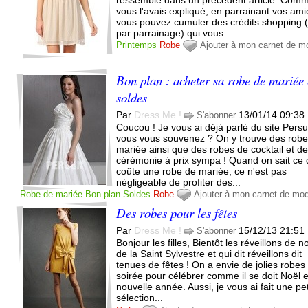
vous l'avais expliqué, en parrainant vos ami
vous pouvez cumuler des crédits shopping 
par parrainage) qui vous...
Printemps
Robe
Ajouter à mon carnet de m
Bon plan : acheter sa robe de mariée
soldes
Par
Dress Me !
13/01/14 09:38
S'abonner
Coucou ! Je vous ai déjà parlé du site Persun
vous vous souvenez ? On y trouve des rob
mariée ainsi que des robes de cocktail et d
cérémonie à prix sympa ! Quand on sait ce
coûte une robe de mariée, ce n'est pas
négligeable de profiter des...
Robe de mariée
Bon plan
Soldes
Robe
Ajouter à mon carnet de mo
Des robes pour les fêtes
Par
Dress Me !
15/12/13 21:51
S'abonner
Bonjour les filles, Bientôt les réveillons de n
de la Saint Sylvestre et qui dit réveillons dit
tenues de fêtes ! On a envie de jolies robes
soirée pour célébrer comme il se doit Noël e
nouvelle année. Aussi, je vous ai fait une pet
sélection...