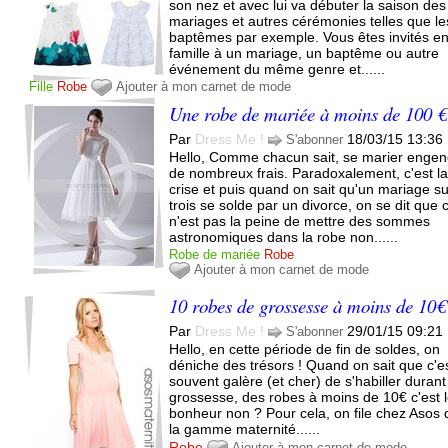
son nez et avec lui va débuter la saison des
mariages et autres cérémonies telles que le
baptêmes par exemple. Vous êtes invités e
famille à un mariage, un baptême ou autre
événement du même genre et......
Fille
Robe
Ajouter à mon carnet de mode
Une robe de mariée à moins de 100 €
Par
Dress Me !
18/03/15 13:36
S'abonner
Hello, Comme chacun sait, se marier enge
de nombreux frais. Paradoxalement, c'est l
crise et puis quand on sait qu'un mariage s
trois se solde par un divorce, on se dit que 
n'est pas la peine de mettre des sommes
astronomiques dans la robe non......
Robe de mariée
Robe
Ajouter à mon carnet de mode
10 robes de grossesse à moins de 10€
Par
Dress Me !
29/01/15 09:21
S'abonner
Hello, en cette période de fin de soldes, on
déniche des trésors ! Quand on sait que c'e
souvent galère (et cher) de s'habiller durant
grossesse, des robes à moins de 10€ c'est 
bonheur non ? Pour cela, on file chez Asos 
la gamme maternité......
Robe
Ajouter à mon carnet de mode