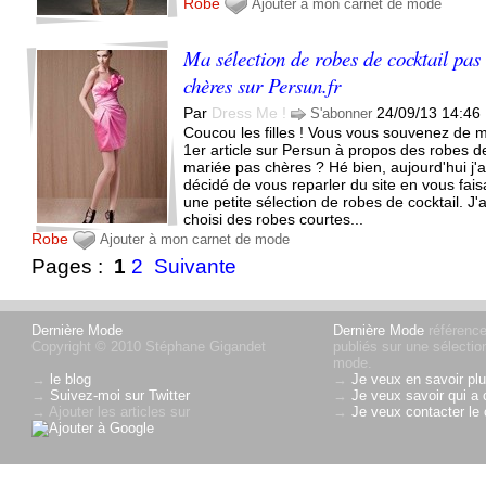
Robe
Ajouter à mon carnet de mode
Ma sélection de robes de cocktail pas
chères sur Persun.fr
Par
Dress Me !
24/09/13 14:46
S'abonner
Coucou les filles ! Vous vous souvenez de 
1er article sur Persun à propos des robes d
mariée pas chères ? Hé bien, aujourd'hui j'a
décidé de vous reparler du site en vous fais
une petite sélection de robes de cocktail. J'a
choisi des robes courtes...
Robe
Ajouter à mon carnet de mode
Pages :
1
2
Suivante
Dernière Mode
Dernière Mode
référence 
Copyright © 2010 Stéphane Gigandet
publiés sur une sélectio
mode.
→
le blog
→
Je veux en savoir plu
→
Suivez-moi sur Twitter
→
Je veux savoir qui a 
→ Ajouter les articles sur
→
Je veux contacter le 