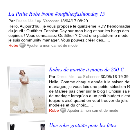
La Petite Robe Noire #outfitherfashionday 15
Par
Dress Me !
13/04/17 08:29
S'abonner
Hello, Aujourd'hui, je vous propose le quinzième RDV hebdomada
du jeudi : Outfither Fashion Day sur mon blog et sur les blogs des
copines ! Vous connaissez Outfither ? C'est une plateforme mode
je suis community manager. Vous pouvez créer des......
Robe
Ajouter à mon carnet de mode
Robes de mariée à moins de 200 €
Par
Dress Me !
30/05/16 19:39
S'abonner
Hello, Comme chaque année à la saison de
mariages, je vous fais une petite sélection 
de Mariée pas cher sur le blog ! Choisir sa 
de mariage lorsqu'on a un petit budget n'es
toujours aisé quand on veut trouver de jolis
modèles et du choix......
Robe
Ajouter à mon carnet de mode
Une robe gratuite pour les fêtes