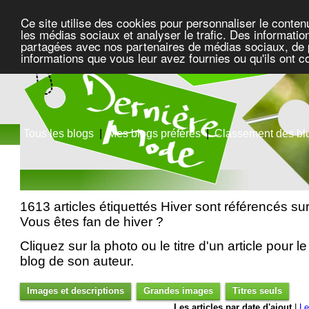
Ce site utilise des cookies pour personnaliser le conten
les médias sociaux et analyser le trafic. Des information
partagées avec nos partenaires de médias sociaux, de pu
informations que vous leur avez fournies ou qu'ils ont c
Tous les blogs
|
Mes blogs préférés
|
Classement des bl
1613 articles étiquettés Hiver sont référencés su
Vous êtes fan de hiver ?
Cliquez sur la photo ou le titre d'un article pour le 
blog de son auteur.
Images et descriptions
Grandes images
Titres seuls
Les articles par date d'ajout
|
Le