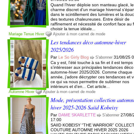
Quand l’hiver déploie son manteau glacé, le
charme discret d’un mariage hivernal s’épan
dans le scintillement des lumières et la dou
des textures chaleureuses. Entre désir de
raffinement et nécessité de confort face au f
choisir la tenue idéale...
Mariage
Tenue
Hiver
Ajouter à mon carnet de mode
Les tendances déco automne-hiver
2025/2026
Par
Le So Girly Blog
31/08/25 
S'abonner
Ca y est, l’été touche à sa fin et il est temps
s’intéresser aux principales tendances déco
automne-hiver 2025/2026. Comme chaque
année, j’adore décrypter ces tendances et v
ce qui va nous permettre de sublimer nos
intérieurs et d’en... Cet article...
Automne
Hiver
Ajouter à mon carnet de mode
Mode, présentation collection automn
hiver 2025-2026 Saiid Kobeisy
Par
DAME SKARLETTE
27/08/
S'abonner
17:00
SAIID KOBEISY “THE WARRIOR” COLLEC
COUTURE AUTOMNE HIVER 2025 2026