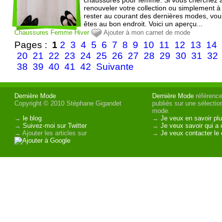
renouveler votre collection ou simplement à
rester au courant des dernières modes, vou
êtes au bon endroit. Voici un aperçu...
Chaussures
Femme
Hiver
Ajouter à mon carnet de mode
Pages :
1
2
3
4
5
6
7
8
9
10
11
12
13
14
20
21
22
23
24
25
26
27
28
29
30
31
32
38
39
40
41
42
Suivante
Dernière Mode
Dernière Mode
référence 
Copyright © 2010 Stéphane Gigandet
publiés sur une sélectio
mode.
→
le blog
→
Je veux en savoir plu
→
Suivez-moi sur Twitter
→
Je veux savoir qui a 
→ Ajouter les articles sur
→
Je veux contacter le 