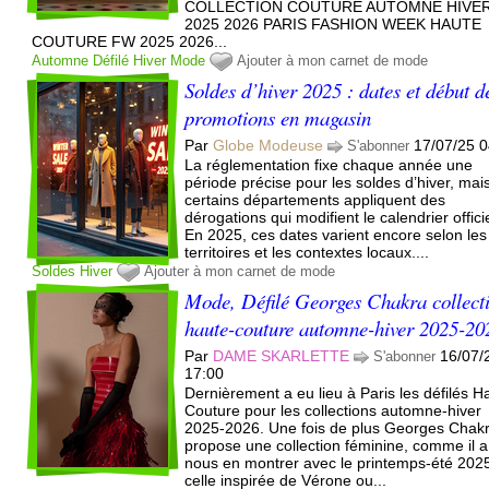
COLLECTION COUTURE AUTOMNE HIVE
2025 2026 PARIS FASHION WEEK HAUTE
COUTURE FW 2025 2026...
Automne
Défilé
Hiver
Mode
Ajouter à mon carnet de mode
Soldes d’hiver 2025 : dates et début d
promotions en magasin
Par
Globe Modeuse
17/07/25 0
S'abonner
La réglementation fixe chaque année une
période précise pour les soldes d’hiver, mai
certains départements appliquent des
dérogations qui modifient le calendrier officie
En 2025, ces dates varient encore selon les
territoires et les contextes locaux....
Soldes
Hiver
Ajouter à mon carnet de mode
Mode, Défilé Georges Chakra collect
haute-couture automne-hiver 2025-20
Par
DAME SKARLETTE
16/07/
S'abonner
17:00
Dernièrement a eu lieu à Paris les défilés H
Couture pour les collections automne-hiver
2025-2026. Une fois de plus Georges Chak
propose une collection féminine, comme il a
nous en montrer avec le printemps-été 202
celle inspirée de Vérone ou...