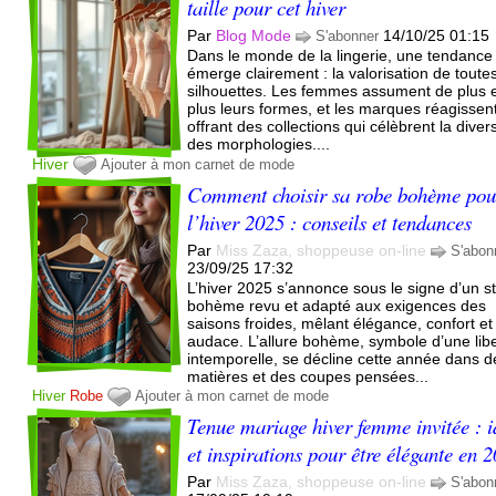
taille pour cet hiver
Par
Blog Mode
14/10/25 01:15
S'abonner
Dans le monde de la lingerie, une tendance
émerge clairement : la valorisation de toutes
silhouettes. Les femmes assument de plus 
plus leurs formes, et les marques réagissen
offrant des collections qui célèbrent la divers
des morphologies....
Hiver
Ajouter à mon carnet de mode
Comment choisir sa robe bohème pou
l’hiver 2025 : conseils et tendances
Par
Miss Zaza, shoppeuse on-line
S'abon
23/09/25 17:32
L’hiver 2025 s’annonce sous le signe d’un st
bohème revu et adapté aux exigences des
saisons froides, mêlant élégance, confort et
audace. L’allure bohème, symbole d’une lib
intemporelle, se décline cette année dans d
matières et des coupes pensées...
Hiver
Robe
Ajouter à mon carnet de mode
Tenue mariage hiver femme invitée : i
et inspirations pour être élégante en 
Par
Miss Zaza, shoppeuse on-line
S'abon