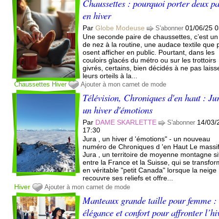
Chaussettes : pourquoi porter deux pa
en hiver
Par
Globe Modeuse
01/06/25 0
S'abonner
Une seconde paire de chaussettes, c’est un
de nez à la routine, une audace textile que
osent afficher en public. Pourtant, dans les
couloirs glacés du métro ou sur les trottoirs
givrés, certains, bien décidés à ne pas laiss
leurs orteils à la...
Chaussettes
Hiver
Ajouter à mon carnet de mode
Télévision, Chroniques d'en haut : Ju
un hiver d'émotions
Par
DAME SKARLETTE
14/03/
S'abonner
17:30
Jura , un hiver d 'émotions" - un nouveau
numéro de Chroniques d 'en Haut Le massi
Jura , un territoire de moyenne montagne si
entre la France et la Suisse, qui se transfo
en véritable "petit Canada" lorsque la neige
recouvre ses reliefs et offre...
Hiver
Ajouter à mon carnet de mode
Manteaux grande taille pour femme :
élégance et confort pour affronter l’hi