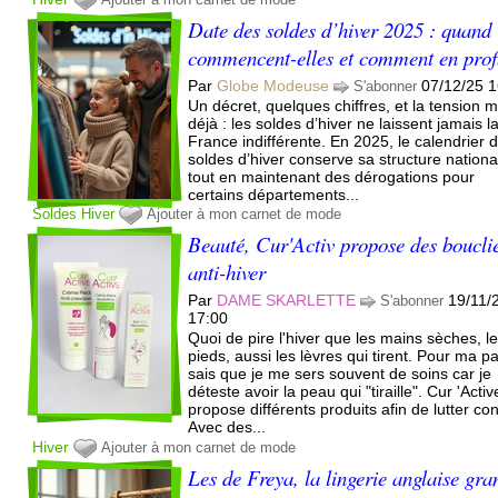
Date des soldes d’hiver 2025 : quand
commencent-elles et comment en prof
Par
Globe Modeuse
07/12/25 1
S'abonner
Un décret, quelques chiffres, et la tension 
déjà : les soldes d’hiver ne laissent jamais l
France indifférente. En 2025, le calendrier 
soldes d’hiver conserve sa structure nationa
tout en maintenant des dérogations pour
certains départements...
Soldes
Hiver
Ajouter à mon carnet de mode
Beauté, Cur'Activ propose des boucli
anti-hiver
Par
DAME SKARLETTE
19/11/
S'abonner
17:00
Quoi de pire l'hiver que les mains sèches, l
pieds, aussi les lèvres qui tirent. Pour ma par
sais que je me sers souvent de soins car je
déteste avoir la peau qui "tiraille". Cur 'Activ
propose différents produits afin de lutter con
Avec des...
Hiver
Ajouter à mon carnet de mode
Les de Freya, la lingerie anglaise gra