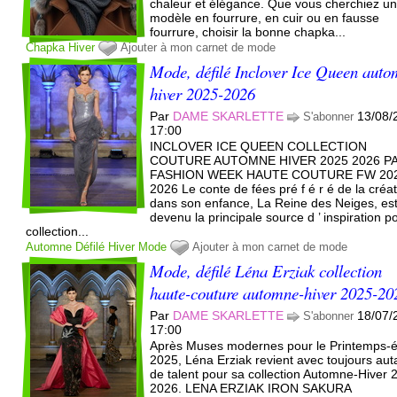
chaleur et élégance. Que vous cherchiez u
modèle en fourrure, en cuir ou en fausse
fourrure, choisir la bonne chapka...
Chapka
Hiver
Ajouter à mon carnet de mode
Mode, défilé Inclover Ice Queen auto
hiver 2025-2026
Par
DAME SKARLETTE
13/08/
S'abonner
17:00
INCLOVER ICE QUEEN COLLECTION
COUTURE AUTOMNE HIVER 2025 2026 P
FASHION WEEK HAUTE COUTURE FW 20
2026 Le conte de fées pré f é r é de la créat
dans son enfance, La Reine des Neiges, es
devenu la principale source d ’ inspiration p
collection...
Automne
Défilé
Hiver
Mode
Ajouter à mon carnet de mode
Mode, défilé Léna Erziak collection
haute-couture automne-hiver 2025-20
Par
DAME SKARLETTE
18/07/
S'abonner
17:00
Après Muses modernes pour le Printemps-é
2025, Léna Erziak revient avec toujours aut
de talent pour sa collection Automne-Hiver 
2026. LENA ERZIAK IRON SAKURA