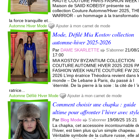
HAUTE COUTURE PARIS FASHION WEEK 
Maison de SAIID KOBEISY présente sa
collection Couture Automne/Hiver 2025, TH
WARRIOR - un hommage à la transformatio
la force tranquille et...
Automne
Hiver
Mode
Ajouter à mon carnet de mode
Mode, Défilé Mia Kostov collection
automne-hiver 2025-2026
Par
DAME SKARLETTE
21/08/
S'abonner
17:00
MIA KOSTOV BYZANTIUM COLLECTION
COUTURE AUTOMNE HIVER 2025 2026 P
FASHION WEEK HAUTE COUTURE FW 20
2026 L’imp ératrice Théodora revient dans l
monde – De Lebane à Paris, du passé à l
’éternité. De la pierre à la soie : la cité de l 
ratrice...
Automne
Défilé
Hiver
Mode
Ajouter à mon carnet de mode
Comment choisir une chapka : guide
ultime pour affronter l’hiver avec styl
Par
Blog Mode
19/08/25 15:21
S'abonner
La chapka, cet accessoire incontournable d
l’hiver, est bien plus qu’un simple chapeau.
Véritable symbole de la culture russe, elle al