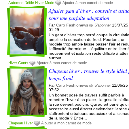
Automne
Défilé
Hiver
Mode
Ajouter à mon carnet de mode
Ajuster gant d’hiver : conseils et astu
pour une parfaite adaptation
Par
Caro Fashionews
13/07/25
S'abonner
01:29
Un gant d’hiver trop serré coupe la circulati
amplifie la sensation de froid. Pourtant, un
modèle trop ample laisse passer l’air et rédu
l’efficacité thermique. L’équilibre entre liber
mouvement et isolation reste difficile à attei
surtout...
Hiver
Gants
Ajouter à mon carnet de mode
Chapeau hiver : trouver le style idéal
temps froid
Par
Caro Fashionews
11/06/25
S'abonner
07:52
Un bonnet posé de travers suffit parfois à
remettre l’hiver à sa place : la grisaille s’eff
la rue devient podium. Qui aurait parié qu’u
accessoire aussi discret deviendrait l’arène
s’affrontent créateurs audacieux et aficiona
de la mode ? Entre...
Chapeau
Hiver
Ajouter à mon carnet de mode