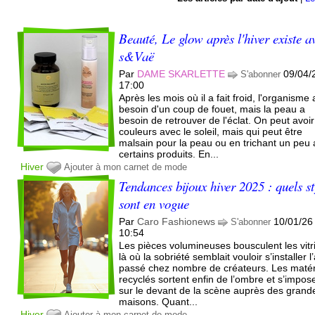
Beauté, Le glow après l'hiver existe a
s&Vaë
Par
DAME SKARLETTE
09/04/
S'abonner
17:00
Après les mois où il a fait froid, l'organisme 
besoin d'un coup de fouet, mais la peau a
besoin de retrouver de l'éclat. On peut avoi
couleurs avec le soleil, mais qui peut être
malsain pour la peau ou en trichant un peu
certains produits. En...
Hiver
Ajouter à mon carnet de mode
Tendances bijoux hiver 2025 : quels st
sont en vogue
Par
Caro Fashionews
10/01/26
S'abonner
10:54
Les pièces volumineuses bousculent les vitr
là où la sobriété semblait vouloir s’installer l
passé chez nombre de créateurs. Les maté
recyclés sortent enfin de l’ombre et s’impos
sur le devant de la scène auprès des grand
maisons. Quant...
Hiver
Ajouter à mon carnet de mode