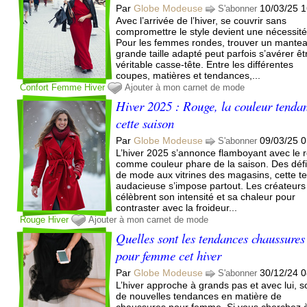
Par
Globe Modeuse
10/03/25 1
S'abonner
Avec l’arrivée de l’hiver, se couvrir sans
compromettre le style devient une nécessité
Pour les femmes rondes, trouver un mante
grande taille adapté peut parfois s’avérer êt
véritable casse-tête. Entre les différentes
coupes, matières et tendances,...
Confort
Femme
Hiver
Ajouter à mon carnet de mode
Hiver 2025 : Rouge, la couleur tenda
cette saison
Par
Globe Modeuse
09/03/25 0
S'abonner
L’hiver 2025 s’annonce flamboyant avec le 
comme couleur phare de la saison. Des défi
de mode aux vitrines des magasins, cette te
audacieuse s’impose partout. Les créateurs
célèbrent son intensité et sa chaleur pour
contraster avec la froideur...
Rouge
Hiver
Ajouter à mon carnet de mode
Quelles sont les tendances chaussures
pour femme cet hiver
Par
Globe Modeuse
30/12/24 0
S'abonner
L’hiver approche à grands pas et avec lui, s
de nouvelles tendances en matière de
chaussures pour femme. Si vous cherchez 