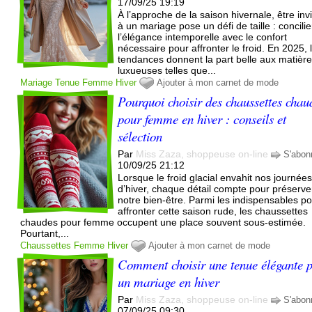
17/09/25 19:19
À l’approche de la saison hivernale, être inv
à un mariage pose un défi de taille : concilie
l’élégance intemporelle avec le confort
nécessaire pour affronter le froid. En 2025, 
tendances donnent la part belle aux matièr
luxueuses telles que...
Mariage
Tenue
Femme
Hiver
Ajouter à mon carnet de mode
Pourquoi choisir des chaussettes chau
pour femme en hiver : conseils et
sélection
Par
Miss Zaza, shoppeuse on-line
S'abon
10/09/25 21:12
Lorsque le froid glacial envahit nos journée
d’hiver, chaque détail compte pour préserve
notre bien-être. Parmi les indispensables p
affronter cette saison rude, les chaussettes
chaudes pour femme occupent une place souvent sous-estimée.
Pourtant,...
Chaussettes
Femme
Hiver
Ajouter à mon carnet de mode
Comment choisir une tenue élégante 
un mariage en hiver
Par
Miss Zaza, shoppeuse on-line
S'abon
07/09/25 09:30