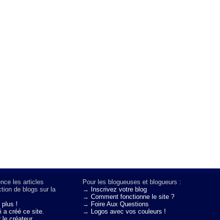
nce les articles
Pour les blogueuses et blogueurs :
tion de blogs sur la
→
Inscrivez votre blog
→
Comment fonctionne le site ?
 plus !
→
Foire Aux Questions
 a créé ce site.
→
Logos avec vos couleurs !
 le créateur.