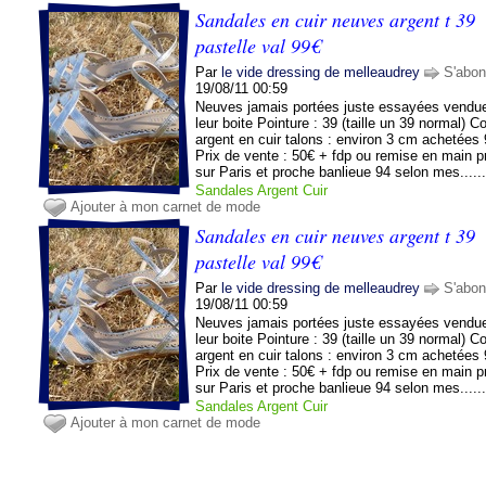
Sandales en cuir neuves argent t 39
pastelle val 99€
Par
le vide dressing de melleaudrey
S'abon
19/08/11 00:59
Neuves jamais portées juste essayées vendu
leur boite Pointure : 39 (taille un 39 normal) Co
argent en cuir talons : environ 3 cm achetées
Prix de vente : 50€ + fdp ou remise en main p
sur Paris et proche banlieue 94 selon mes.....
Sandales
Argent
Cuir
Ajouter à mon carnet de mode
Sandales en cuir neuves argent t 39
pastelle val 99€
Par
le vide dressing de melleaudrey
S'abon
19/08/11 00:59
Neuves jamais portées juste essayées vendu
leur boite Pointure : 39 (taille un 39 normal) Co
argent en cuir talons : environ 3 cm achetées
Prix de vente : 50€ + fdp ou remise en main p
sur Paris et proche banlieue 94 selon mes.....
Sandales
Argent
Cuir
Ajouter à mon carnet de mode