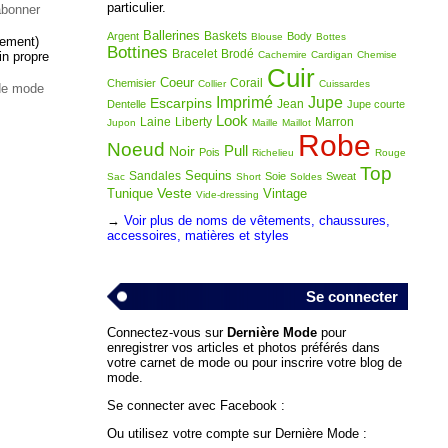
particulier.
abonner
Ballerines
Baskets
Argent
Body
Blouse
Bottes
lement)
Bottines
Bracelet
Brodé
Cachemire
Cardigan
Chemise
in propre
Cuir
Coeur
Corail
Chemisier
Collier
Cuissardes
 de mode
Imprimé
Jupe
Escarpins
Jean
Dentelle
Jupe courte
Look
Laine
Liberty
Marron
Jupon
Maille
Maillot
Robe
Noeud
Pull
Noir
Pois
Richelieu
Rouge
Top
Sequins
Sandales
Soie
Sweat
Sac
Short
Soldes
Veste
Tunique
Vintage
Vide-dressing
→
Voir plus de noms de vêtements, chaussures,
accessoires, matières et styles
Se connecter
Connectez-vous sur
Dernière Mode
pour
enregistrer vos articles et photos préférés dans
votre carnet de mode ou pour inscrire votre blog de
mode.
Se connecter avec Facebook :
Ou utilisez votre compte sur Dernière Mode :