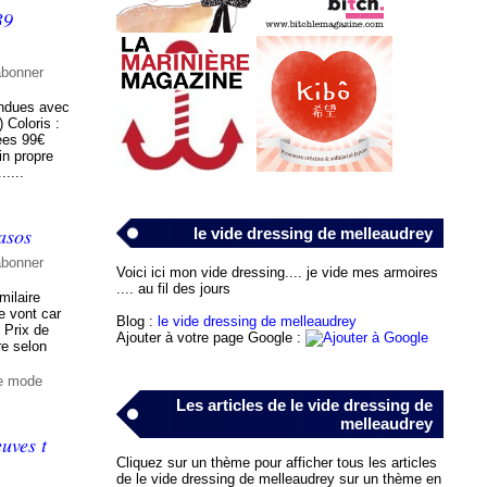
39
abonner
endues avec
) Coloris :
tées 99€
in propre
....
asos
le vide dressing de melleaudrey
abonner
Voici ici mon vide dressing.... je vide mes armoires
.... au fil des jours
milaire
me vont car
Blog :
le vide dressing de melleaudrey
l Prix de
Ajouter à votre page Google :
re selon
de mode
Les articles de le vide dressing de
melleaudrey
uves t
Cliquez sur un thème pour afficher tous les articles
de le vide dressing de melleaudrey sur un thème en