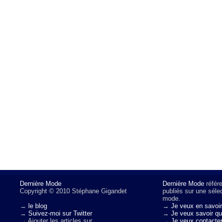
Dernière Mode
Dernière Mode
référe
Copyright © 2010 Stéphane Gigandet
publiés sur une sélec
mode.
→
le blog
→
Je veux en savoir
→
Suivez-moi sur Twitter
→
Je veux savoir qui
→ Ajouter les articles sur
→
Je veux contacter