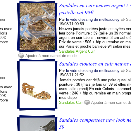
Sandales en cuir neuves argent t 
pastelle val 99€
ner
Par
le vide dressing de melleaudrey
S'
19/08/11 00:59
es avec
Neuves jamais portées juste essayées v
loris :
leur boite Pointure : 39 (taille un 39 normal
 99€
argent en cuir talons : environ 3 cm ache
ropre
Prix de vente : 50€ + fdp ou remise en ma
.
sur Paris et proche banlieue 94 selon mes..
Sandales
Argent
Cuir
Ajouter à mon carnet de mode
Sandales cloutees en cuir neuves 
Par
le vide dressing de melleaudrey
S'
15/08/11 21:52
ner
Jamais portées car déjà une paire quasi si
pointure : 38 (mais je fais un 39 et elles 
es avec
asos taille grand) En cuir Coloris : carame
loris :
vente : 24€ + fdp ou remise en main prorp
 99€
mes dispo
ropre
Sandales
Cuir
Ajouter à mon carnet 
.
Sandales compensees new look ne
39