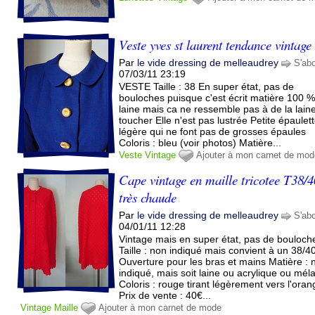
Veste yves st laurent tendance vintage 
Par
le vide dressing de melleaudrey
S'ab
07/03/11 23:19
VESTE Taille : 38 En super état, pas de
bouloches puisque c'est écrit matière 100 
laine mais ca ne ressemble pas à de la lain
toucher Elle n'est pas lustrée Petite épaulett
légère qui ne font pas de grosses épaules
Coloris : bleu (voir photos) Matière...
Veste
Vintage
Ajouter à mon carnet de mo
Cape vintage en maille tricotee T38/4
très chaude
Par
le vide dressing de melleaudrey
S'ab
04/01/11 12:28
Vintage mais en super état, pas de bouloch
Taille : non indiqué mais convient à un 38/4
Ouverture pour les bras et mains Matière : 
indiqué, mais soit laine ou acrylique ou mé
Coloris : rouge tirant légèrement vers l'ora
Prix de vente : 40€...
Vintage
Maille
Ajouter à mon carnet de mode