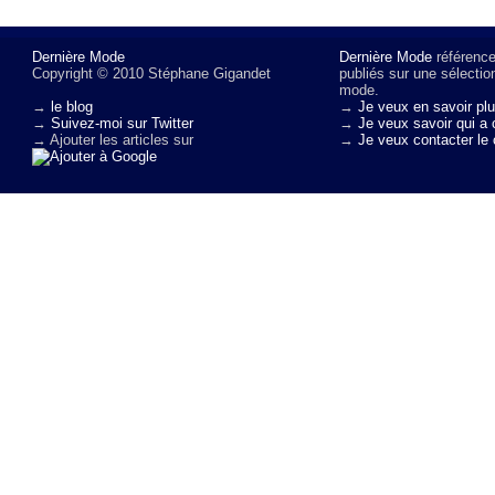
Dernière Mode
Dernière Mode
référence 
Copyright © 2010 Stéphane Gigandet
publiés sur une sélectio
mode.
→
le blog
→
Je veux en savoir plu
→
Suivez-moi sur Twitter
→
Je veux savoir qui a 
→ Ajouter les articles sur
→
Je veux contacter le 