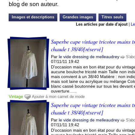
blog de son auteur.
Images et descriptions
Grandes images
Titres seuls
Les articles par date d'ajout
|
Le
Superbe cape vintage tricotee mains t
chaude t 38/40[réservé]
Par
le vide dressing de melleaudrey
S'ab
07/11/11 19:42
D'occasion mais en bon état pour du vintage
aucune bouloche tricoté main Taille non ind
mais convient à un 38/40 Matière : non indi
mais soit laine ou acrylique ou mélange Colo
blanc cassé boutonnée sur tous les devant 
ouverture......
Vintage
Ajouter à mon carnet de mode
Superbe cape vintage tricotee mains t
chaude t 38/40[réservé]
Par
le vide dressing de melleaudrey
S'ab
07/11/11 19:42
D'occasion mais en bon état pour du vintage
aucune bouloche tricoté main Taille non ind