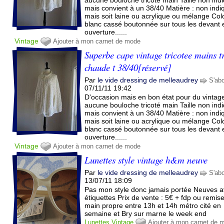
mais convient à un 38/40 Matière : non indi
mais soit laine ou acrylique ou mélange Colo
blanc cassé boutonnée sur tous les devant 
ouverture......
Vintage
Ajouter à mon carnet de mode
Superbe cape vintage tricotee mains t
chaude t 38/40[réservé]
Par
le vide dressing de melleaudrey
S'ab
07/11/11 19:42
D'occasion mais en bon état pour du vintage
aucune bouloche tricoté main Taille non ind
mais convient à un 38/40 Matière : non indi
mais soit laine ou acrylique ou mélange Colo
blanc cassé boutonnée sur tous les devant 
ouverture......
Vintage
Ajouter à mon carnet de mode
Lunettes style vintage h&m neuve
Par
le vide dressing de melleaudrey
S'ab
13/07/11 18:09
Pas mon style donc jamais portée Neuves 
étiquettes Prix de vente : 5€ + fdp ou remis
main propre entre 13h et 14h métro cité en
semaine et Bry sur marne le week end
Lunettes
Vintage
Ajouter à mon carnet de 