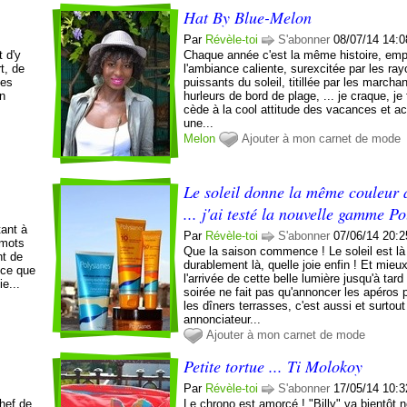
Hat By Blue-Melon
Par
Révèle-toi
S'abonner
08/07/14 14:0
t d'y
Chaque année c'est la même histoire, emp
rt, de
l'ambiance caliente, surexcitée par les ra
les
puissants du soleil, titillée par les marcha
en
hurleurs de bord de plage, ... je craque, je 
cède à la cool attitude des vacances et a
une...
Melon
Ajouter à mon carnet de mode
Le soleil donne la même couleur 
... j'ai testé la nouvelle gamme P
tant à
Par
Révèle-toi
S'abonner
07/06/14 20:2
 mots
Que la saison commence ! Le soleil est là
nt de
durablement là, quelle joie enfin ! Et mieu
 ce que
l'arrivée de cette belle lumière jusqu'à tard
ie...
soirée ne fait pas qu'annoncer les apéros 
les dîners terrasses, c'est aussi et surtout
annonciateur...
Ajouter à mon carnet de mode
Petite tortue ... Ti Molokoy
Par
Révèle-toi
S'abonner
17/05/14 10:3
chef de
Le chrono est amorcé ! "Billy" va bientôt 