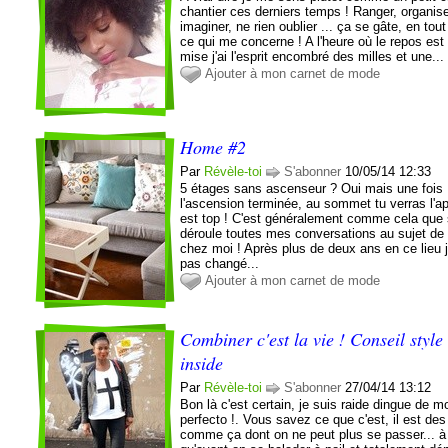
chantier ces derniers temps ! Ranger, organise
imaginer, ne rien oublier ... ça se gâte, en tou
ce qui me concerne ! A l'heure où le repos est
mise j'ai l'esprit encombré des milles et une...
Ajouter à mon carnet de mode
Home #2
Par
Révèle-toi
S'abonner
10/05/14 12:33
5 étages sans ascenseur ? Oui mais une fois
l'ascension terminée, au sommet tu verras l'a
est top ! C'est généralement comme cela que
déroule toutes mes conversations au sujet d
chez moi ! Après plus de deux ans en ce lieu j
pas changé...
Ajouter à mon carnet de mode
Combiner c'est la vie ! Conseil style
inside
Par
Révèle-toi
S'abonner
27/04/14 13:12
Bon là c'est certain, je suis raide dingue de m
perfecto !. Vous savez ce que c'est, il est de
comme ça dont on ne peut plus se passer... à 