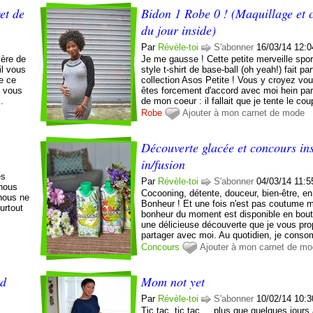
et de
Bidon 1 Robe 0 ! (Maquillage et c
du jour inside)
Par
Révèle-toi
S'abonner
16/03/14 12:0
ière de
Je me gausse ! Cette petite merveille spo
il vous
style t-shirt de base-ball (oh yeah!) fait par
e ce
collection Asos Petite ! Vous y croyez vo
e vous
êtes forcement d'accord avec moi hein pa
.
de mon coeur : il fallait que je tente le cou
Robe
Ajouter à mon carnet de mode
Découverte glacée et concours ins
in/fusion
es
Par
Révèle-toi
S'abonner
04/03/14 11:5
 nous
Cocooning, détente, douceur, bien-être, e
nous ne
Bonheur ! Et une fois n'est pas coutume 
urtout
bonheur du moment est disponible en boutei
une délicieuse découverte que je vous pr
partager avec moi. Au quotidien, je cons
Concours
Ajouter à mon carnet de m
nd
Mom not yet
Par
Révèle-toi
S'abonner
10/02/14 10:3
Tic tac, tic tac ... plus que quelques jour