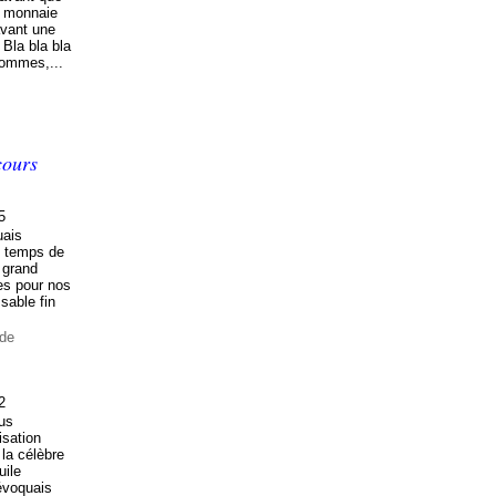
e monnaie
avant une
Bla bla bla
sommes,...
cours
5
uais
t temps de
 grand
es pour nos
sable fin
ode
2
ous
isation
la célèbre
uile
évoquais