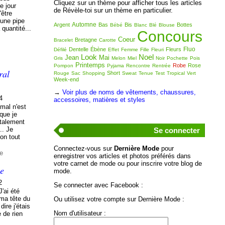
Cliquez sur un thème pour afficher tous les articles
e jour
de Révèle-toi sur un thème en particulier.
'être
'une pipe
Automne
Argent
Bas
Bis
Bottes
Bébé
Blanc
Blé
Blouse
quantité...
Concours
Coeur
Bretagne
Bracelet
Carotte
Fluo
Dentelle
Ébène
Fleurs
Défilé
Effet
Femme
Fille
Fleuri
Look
Noel
Jean
Mai
Gris
Melon
Miel
Noir
Pochette
Pois
Printemps
Robe
Rose
Pompon
Pyjama
Rencontre
Rentrée
ral
Short
Rouge
Sac
Shopping
Sweat
Tenue
Test
Tropical
Vert
Week-end
→
Voir plus de noms de vêtements, chaussures,
4
accessoires, matières et styles
 mal n'est
que je
otalement
.. Je
Se connecter
on tout
Connectez-vous sur
Dernière Mode
pour
de
enregistrer vos articles et photos préférés dans
votre carnet de mode ou pour inscrire votre blog de
le
mode.
2
Se connecter avec Facebook :
J'ai été
 ma tête du
Ou utilisez votre compte sur Dernière Mode :
ire j'étais
Nom d'utilisateur :
e de rien