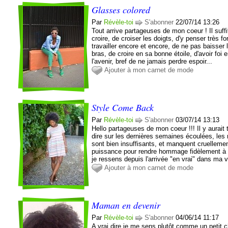
Glasses colored
Par
Révèle-toi
S'abonner
22/07/14 13:26
Tout arrive partageuses de mon coeur ! Il suffi
croire, de croiser les doigts, d'y penser très fo
travailler encore et encore, de ne pas baisser 
bras, de croire en sa bonne étoile, d'avoir foi 
l'avenir, bref de ne jamais perdre espoir...
Ajouter à mon carnet de mode
Style Come Back
Par
Révèle-toi
S'abonner
03/07/14 13:13
Hello partageuses de mon coeur !!! Il y aurait 
dire sur les dernières semaines écoulées, les
sont bien insuffisants, et manquent cruelleme
puissance pour rendre hommage fidèlement à
je ressens depuis l'arrivée "en vrai" dans ma v
Ajouter à mon carnet de mode
Maman en devenir
Par
Révèle-toi
S'abonner
04/06/14 11:17
A vrai dire je me sens plutôt comme un petit 