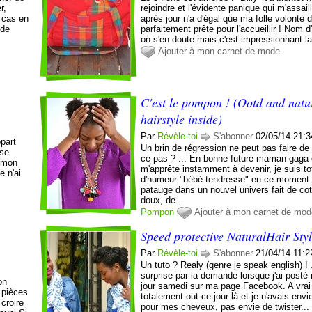
r,
rejoindre et l'évidente panique qui m'assaill
t cas en
après jour n'a d'égal que ma folle volonté d
 de
parfaitement prête pour l'accueillir ! Nom d
on s'en doute mais c'est impressionnant la 
Ajouter à mon carnet de mode
C'est le pompon ! (Ootd and natu
hairstyle inside)
Par
Révèle-toi
S'abonner
02/05/14 21:3
ppart
Un brin de régression ne peut pas faire de
 se
ce pas ? ... En bonne future maman gaga 
e mon
m'apprête instamment à devenir, je suis t
e n'ai
d'humeur "bébé tendresse" en ce moment.
patauge dans un nouvel univers fait de cot
doux, de...
Pompon
Ajouter à mon carnet de mo
Speed protective NaturalHair Sty
Par
Révèle-toi
S'abonner
21/04/14 11:2
Un tuto ? Realy (genre je speak english) ! 
surprise par la demande lorsque j'ai posté
on
jour samedi sur ma page Facebook. A vrai d
s pièces
totalement out ce jour là et je n'avais envi
croire
pour mes cheveux, pas envie de twister...