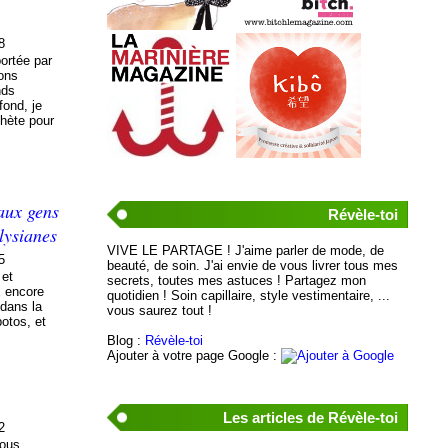
8
ortée par
yons
nds
fond, je
chète pour
aux gens
Révèle-toi
olysianes
VIVE LE PARTAGE ! J'aime parler de mode, de
5
beauté, de soin. J'ai envie de vous livrer tous mes
 et
secrets, toutes mes astuces ! Partagez mon
x encore
quotidien ! Soin capillaire, style vestimentaire, ...
 dans la
vous saurez tout !
potos, et
Blog :
Révèle-toi
Ajouter à votre page Google :
Les articles de Révèle-toi
2
nous