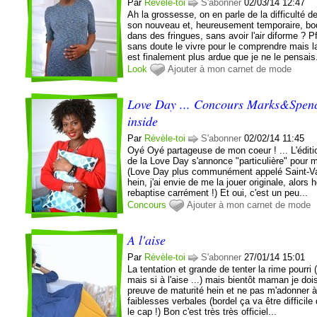
Par
Révèle-toi
S'abonner
02/03/14 12:47
Ah la grossesse, on en parle de la difficulté d
son nouveau et, heureusement temporaire, bo
dans des fringues, sans avoir l'air diforme ? Pf
sans doute le vivre pour le comprendre mais l
est finalement plus ardue que je ne le pensais.
Look
Ajouter à mon carnet de mode
Love Day ... Concours Marks&Spen
inside
Par
Révèle-toi
S'abonner
02/02/14 11:45
Oyé Oyé partageuse de mon coeur ! ... L'édit
de la Love Day s'annonce "particulière" pour m
(Love Day plus communément appelé Saint-Va
hein, j'ai envie de me la jouer originale, alors 
rebaptise carrément !) Et oui, c'est un peu...
Concours
Ajouter à mon carnet de mode
A l'aise
Par
Révèle-toi
S'abonner
27/01/14 15:01
La tentation et grande de tenter la rime pourri 
mais si à l'aise ...) mais bientôt maman je dois
preuve de maturité hein et ne pas m'adonner 
faiblesses verbales (bordel ça va être difficile 
le cap !) Bon c'est très très officiel...