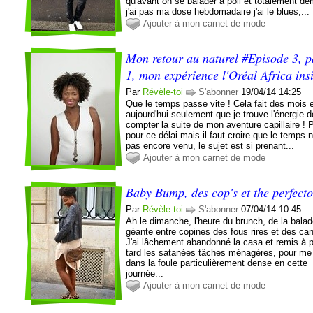
qu'avant on se balader à poil et totalement dé
j'ai pas ma dose hebdomadaire j'ai le blues,...
Ajouter à mon carnet de mode
Mon retour au naturel #Episode 3, p
1, mon expérience l'Oréal Africa ins
Par
Révèle-toi
S'abonner
19/04/14 14:25
Que le temps passe vite ! Cela fait des mois e
aujourd'hui seulement que je trouve l'énergie 
compter la suite de mon aventure capillaire ! 
pour ce délai mais il faut croire que le temps n'
pas encore venu, le sujet est si prenant...
Ajouter à mon carnet de mode
Baby Bump, des cop's et the perfect
Par
Révèle-toi
S'abonner
07/04/14 10:45
Ah le dimanche, l'heure du brunch, de la bala
géante entre copines des fous rires et des ca
J'ai lâchement abandonné la casa et remis à 
tard les satanées tâches ménagères, pour me 
dans la foule particulièrement dense en cette
journée...
Ajouter à mon carnet de mode