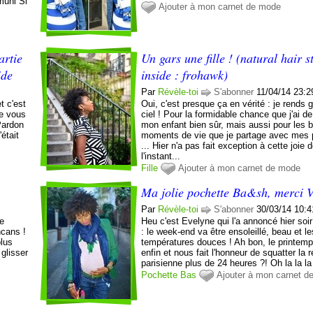
muni Si
Ajouter à mon carnet de mode
artie
Un gars une fille ! (natural hair s
ide
inside : frohawk)
Par
Révèle-toi
S'abonner
11/04/14 23:2
t c'est
Oui, c'est presque ça en vérité : je rends 
de vous
ciel ! Pour la formidable chance que j'ai de
Pardon
mon enfant bien sûr, mais aussi pour les 
était
moments de vie que je partage avec mes 
... Hier n'a pas fait exception à cette joie 
l'instant...
Fille
Ajouter à mon carnet de mode
o
Ma jolie pochette Ba&sh, merci V
Par
Révèle-toi
S'abonner
30/03/14 10:4
de
Heu c'est Evelyne qui l'a annoncé hier soir
ncans !
: le week-end va être ensoleillé, beau et le
plus
températures douces ! Ah bon, le printemp
glisser
enfin et nous fait l'honneur de squatter la 
parisienne plus de 24 heures ?! Oh la la la 
Pochette
Bas
Ajouter à mon carnet d