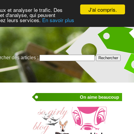
J'ai compris.
ux et analyser le trafic. Des
et d'analyse, qui peuvent
isez leurs services.
En savoir plus
cher des articles :
On aime beaucoup