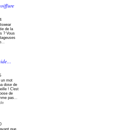
oiffure
4
rtswear
tie de la
us ? Vous
rtageuses
p...
ide...
5
n un mot
ma dose de
lle ! C'est
opose de
omme pas...
ode
0
s avant que