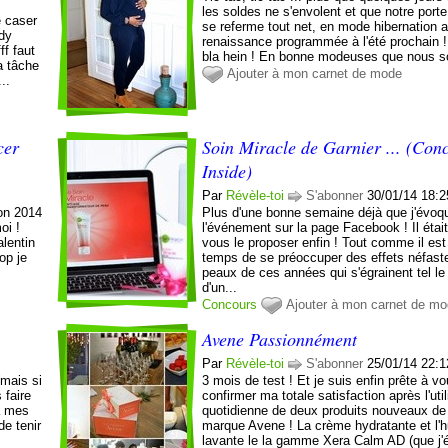
les soldes ne s'envolent et que notre port
e caser
se referme tout net, en mode hibernation 
dy
renaissance programmée à l'été prochain ! 
ff faut
bla hein ! En bonne modeuses que nous 
a tâche
Ajouter à mon carnet de mode
..
cer
Soin Miracle de Garnier ... (Con
Inside)
Par
Révèle-toi
S'abonner
30/01/14 18:2
ion 2014
Plus d'une bonne semaine déjà que j'évoq
oi !
l'événement sur la page Facebook ! Il étai
lentin
vous le proposer enfin ! Tout comme il est
hop je
temps de se préoccuper des effets néfast
peaux de ces années qui s'égrainent tel le 
d'un...
Concours
Ajouter à mon carnet de m
Avene Passionnément
Par
Révèle-toi
S'abonner
25/01/14 22:1
(mais si
3 mois de test ! Et je suis enfin prête à v
 faire
confirmer ma totale satisfaction après l'util
à mes
quotidienne de deux produits nouveaux de 
de tenir
marque Avene ! La crème hydratante et l'h
lavante le la gamme Xera Calm AD (que j'