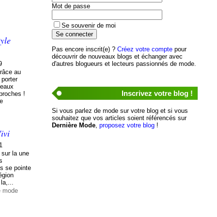
Mot de passe
Se souvenir de moi
tyle
Pas encore inscrit(e) ?
Créez votre compte
pour
découvrir de nouveaux blogs et échanger avec
9
d'autres blogueurs et lecteurs passionnés de mode.
grâce au
 porter
beaux
Inscrivez votre blog !
proches !
de
Si vous parlez de mode sur votre blog et si vous
souhaitez que vos articles soient référencés sur
Dernière Mode
,
proposez votre blog
!
ivi
1
 sur la une
s
s se pointe
région
la,...
e mode