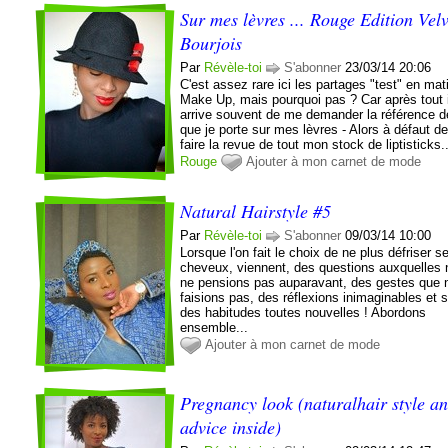
Sur mes lèvres ... Rouge Edition Velv
Bourjois
Par
Révèle-toi
S'abonner
23/03/14 20:06
C'est assez rare ici les partages "test" en mat
Make Up, mais pourquoi pas ? Car après tout 
arrive souvent de me demander la référence d
que je porte sur mes lèvres - Alors à défaut d
faire la revue de tout mon stock de liptisticks..
Rouge
Ajouter à mon carnet de mode
Natural Hairstyle #5
Par
Révèle-toi
S'abonner
09/03/14 10:00
Lorsque l'on fait le choix de ne plus défriser s
cheveux, viennent, des questions auxquelles
ne pensions pas auparavant, des gestes que 
faisions pas, des réflexions inimaginables et s
des habitudes toutes nouvelles ! Abordons
ensemble...
Ajouter à mon carnet de mode
Pregnancy look (naturalhair style a
advice inside)