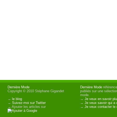
Dernière Mode
Dernière Mode
référence 
Copyright © 2010 Stéphane Gigandet
publiés sur une sélectio
mode.
→
le blog
→
Je veux en savoir plu
→
Suivez-moi sur Twitter
→
Je veux savoir qui a 
→ Ajouter les articles sur
→
Je veux contacter le 