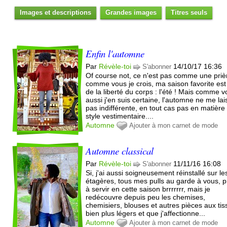
Images et descriptions
Grandes images
Titres seuls
Enfin l'automne
Par
Révèle-toi
14/10/17 16:36
S'abonner
Of course not, ce n'est pas comme une priè
comme vous je crois, ma saison favorite est 
de la liberté du corps : l'été ! Mais comme 
aussi j'en suis certaine, l'automne ne me lai
pas indifférente, en tout cas pas en matière
style vestimentaire....
Automne
Ajouter à mon carnet de mode
Automne classical
Par
Révèle-toi
11/11/16 16:08
S'abonner
Si, j'ai aussi soigneusement réinstallé sur le
étagères, tous mes pulls au garde à vous, p
à servir en cette saison brrrrrrr, mais je
redécouvre depuis peu les chemises,
chemisiers, blouses et autres pièces aux tis
bien plus légers et que j'affectionne...
Automne
Ajouter à mon carnet de mode