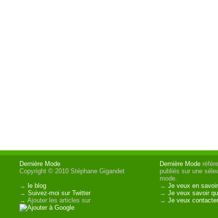
Dernière Mode
Dernière Mode
référe
Copyright © 2010 Stéphane Gigandet
publiés sur une sélec
mode.
→
le blog
→
Je veux en savoir
→
Suivez-moi sur Twitter
→
Je veux savoir qui
→ Ajouter les articles sur
→
Je veux contacter