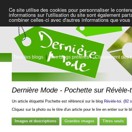
Ce site utilise des cookies pour personnaliser le conten
informations sur l'utilisation du site sont également pa
combiner celles-ci avec d'autres informations que vous l
Tous les blogs
|
Mes blogs préférés
|
Classement des 
Dernière Mode - Pochette sur Révèle-t
Un article étiquetté Pochette est référencé sur le blog
Révèle-toi
. (
82 s
Cliquez sur la photo ou le titre d'un article pour le lire en entier sur le 
Images et descriptions
Grandes images
Titres seuls