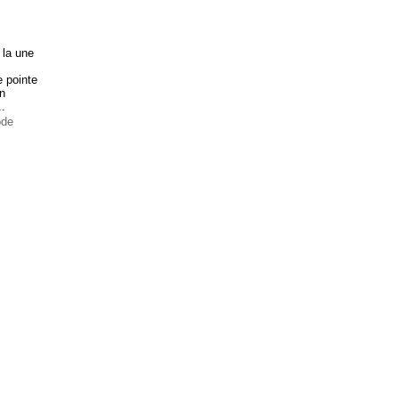
 la une
e pointe
on
..
ode