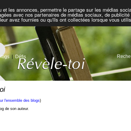
u et les annonces, permettre le partage sur les médias socia
rtagées avec nos partenaires de médias sociaux, de publicité 
eur avez fournies ou qu'ils ont collectées lorsque vous util
Recher
blogs
|
Défis
oi
ur l'ensemble des blogs
)
blog de son auteur.