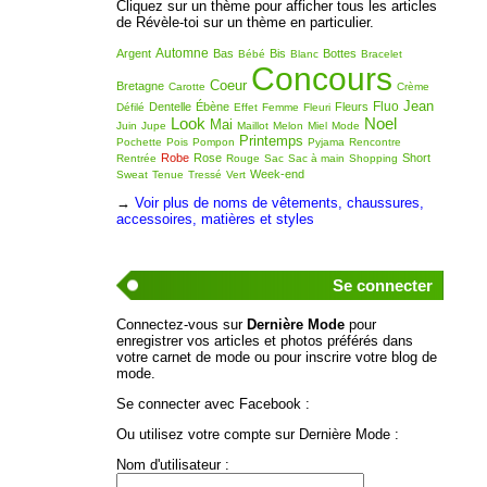
Cliquez sur un thème pour afficher tous les articles
de Révèle-toi sur un thème en particulier.
Automne
Argent
Bas
Bis
Bottes
Bébé
Blanc
Bracelet
Concours
Coeur
Bretagne
Carotte
Crème
Jean
Fluo
Dentelle
Ébène
Fleurs
Défilé
Effet
Femme
Fleuri
Look
Noel
Mai
Juin
Jupe
Maillot
Melon
Miel
Mode
Printemps
Pochette
Pois
Pompon
Pyjama
Rencontre
Robe
Rose
Short
Rentrée
Rouge
Sac
Sac à main
Shopping
Week-end
Sweat
Tenue
Tressé
Vert
→
Voir plus de noms de vêtements, chaussures,
accessoires, matières et styles
Se connecter
Connectez-vous sur
Dernière Mode
pour
enregistrer vos articles et photos préférés dans
votre carnet de mode ou pour inscrire votre blog de
mode.
Se connecter avec Facebook :
Ou utilisez votre compte sur Dernière Mode :
Nom d'utilisateur :