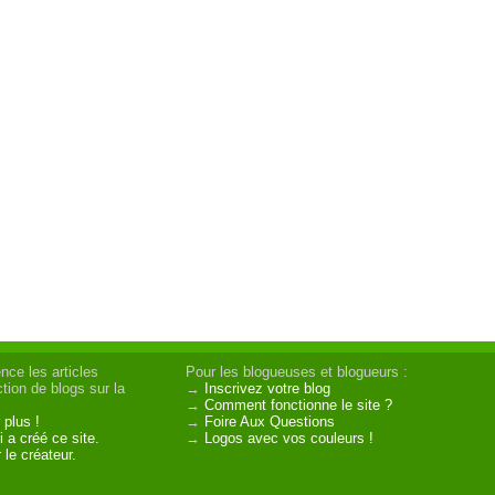
nce les articles
Pour les blogueuses et blogueurs :
tion de blogs sur la
→
Inscrivez votre blog
→
Comment fonctionne le site ?
 plus !
→
Foire Aux Questions
 a créé ce site.
→
Logos avec vos couleurs !
 le créateur.