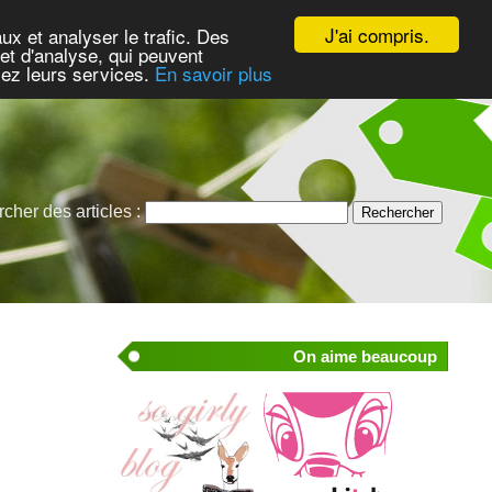
J'ai compris.
ux et analyser le trafic. Des
et d'analyse, qui peuvent
isez leurs services.
En savoir plus
cher des articles :
On aime beaucoup