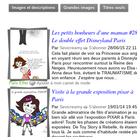
Images et descriptions
Grandes images
Titres seuls
Les petits bonheurs d’une maman #2
Le double effet Disneyland Paris
Par
Sevicreamy
28/06/15 22:11
S'abonner
Cela fait plaisir de voir sa Princesse aux an
en voyant réuni ses deux parents à Disneyl
Paris pour rencontrer surtout la Reine des
Neiges. Heureusement nous avons vu Elsa 
Anna deux fois, évitant le TRAUMATISME d
son enfance. J’espère que nous...
Paris
Effet
Ajouter à mon carnet de mode
Visite à la grande exposition pixar à
Paris
Par
Sevicreamy
19/01/14 19:4
S'abonner
Grande admiratrice de film d’animation je su
bien sûr allé voir l’exposition PIXAR à Paris. 
adoré! Toute les phases de créations étaien
exposées. De Toy Story à Rebelle, ils étaien
tous là. Je suis comme d’habitude restée pl
devant les sculptures...