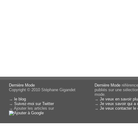
Dernière Mode
Dernière Mode
référence 
Copyright © 2010 Stéphane Gigandet
publiés sur une sélectio
mode.
→
le blog
→
Je veux en savoir plu
→
Suivez-moi sur Twitter
→
Je veux savoir qui a 
→ Ajouter les articles sur
→
Je veux contacter le 