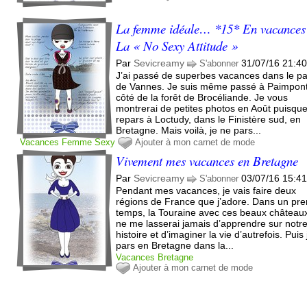
La femme idéale… *15* En vacances
La « No Sexy Attitude »
Par
Sevicreamy
31/07/16 21:4
S'abonner
J’ai passé de superbes vacances dans le p
de Vannes. Je suis même passé à Paimpon
côté de la forêt de Brocéliande. Je vous
montrerai de petites photos en Août puisque
repars à Loctudy, dans le Finistère sud, en
Bretagne. Mais voilà, je ne pars...
Vacances
Femme
Sexy
Ajouter à mon carnet de mode
Vivement mes vacances en Bretagne
Par
Sevicreamy
03/07/16 15:4
S'abonner
Pendant mes vacances, je vais faire deux
régions de France que j’adore. Dans un pre
temps, la Touraine avec ces beaux châteaux
ne me lasserai jamais d’apprendre sur notr
histoire et d’imaginer la vie d’autrefois. Puis 
pars en Bretagne dans la...
Vacances
Bretagne
Ajouter à mon carnet de mode