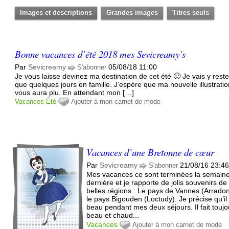
Images et descriptions
Grandes images
Titres seuls
Bonne vacances d’été 2018 mes Sevicreamy’s
Par
Sevicreamy
05/08/18 11:00
S'abonner
Je vous laisse devinez ma destination de cet été 🙂 Je vais y reste
que quelques jours en famille. J’espère que ma nouvelle illustrati
vous aura plu. En attendant mon […]
Vacances
Été
Ajouter à mon carnet de mode
Vacances d’une Bretonne de cœur
Par
Sevicreamy
21/08/16 23:4
S'abonner
Mes vacances ce sont terminées la semain
dernière et je rapporte de jolis souvenirs d
belles régions : Le pays de Vannes (Arradon
le pays Bigouden (Loctudy). Je précise qu’il 
beau pendant mes deux séjours. Il fait toujo
beau et chaud...
Vacances
Ajouter à mon carnet de mode