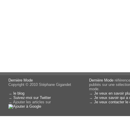
Dernière Mode
Dernière Mode
référence 
Copyright © 2010 Stéphane Gigandet
publiés sur une sélectio
mode.
→
le blog
→
Je veux en savoir plu
→
Suivez-moi sur Twitter
→
Je veux savoir qui a 
→ Ajouter les articles sur
→
Je veux contacter le 