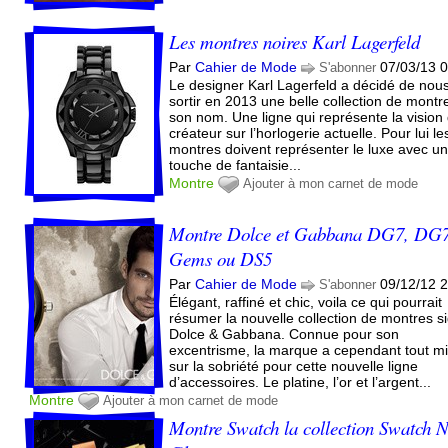
Les montres noires Karl Lagerfeld
Par
Cahier de Mode
07/03/13 
S'abonner
Le designer Karl Lagerfeld a décidé de nou
sortir en 2013 une belle collection de montr
son nom. Une ligne qui représente la vision
créateur sur l’horlogerie actuelle. Pour lui le
montres doivent représenter le luxe avec u
touche de fantaisie...
Montre
Ajouter à mon carnet de mode
Montre Dolce et Gabbana DG7, DG
Gems ou DS5
Par
Cahier de Mode
09/12/12 
S'abonner
Élégant, raffiné et chic, voila ce qui pourrait
résumer la nouvelle collection de montres s
Dolce & Gabbana. Connue pour son
excentrisme, la marque a cependant tout m
sur la sobriété pour cette nouvelle ligne
d’accessoires. Le platine, l’or et l’argent...
Montre
Ajouter à mon carnet de mode
Montre Swatch la collection Swatch N