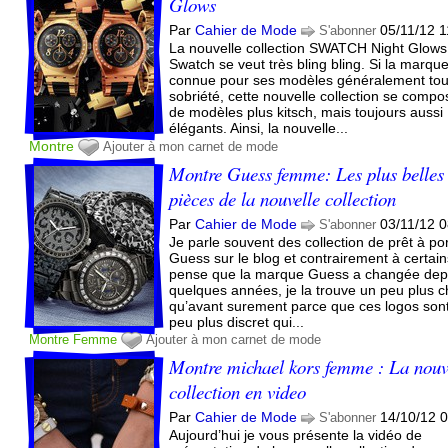
Glows
Par
Cahier de Mode
05/11/12 1
S'abonner
La nouvelle collection SWATCH Night Glows
Swatch se veut très bling bling. Si la marque
connue pour ses modèles généralement tou
sobriété, cette nouvelle collection se compo
de modèles plus kitsch, mais toujours aussi
élégants. Ainsi, la nouvelle...
Montre
Ajouter à mon carnet de mode
Montre Guess femme: Les plus belles
pièces de la nouvelle collection
Par
Cahier de Mode
03/11/12 
S'abonner
Je parle souvent des collection de prêt à po
Guess sur le blog et contrairement à certain
pense que la marque Guess a changée dep
quelques années, je la trouve un peu plus c
qu’avant surement parce que ces logos son
peu plus discret qui...
Montre
Femme
Ajouter à mon carnet de mode
Montre michael kors femme : La nouv
collection en video
Par
Cahier de Mode
14/10/12 
S'abonner
Aujourd’hui je vous présente la vidéo de