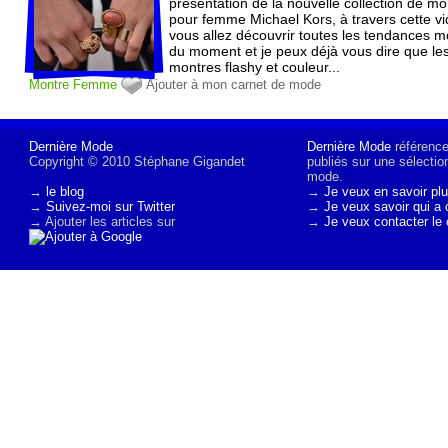
présentation de la nouvelle collection de mo
pour femme Michael Kors, à travers cette v
vous allez découvrir toutes les tendances m
du moment et je peux déjà vous dire que le
montres flashy et couleur...
Montre
Femme
Ajouter à mon carnet de mode
Dernière Mode
Dernière Mode
référence 
Copyright © 2010 Stéphane Gigandet
publiés sur une sélectio
mode.
→
le blog
→
Je veux en savoir plu
→
Suivez-moi sur Twitter
→
Je veux savoir qui a 
→ Ajouter les articles sur
→
Je veux contacter le 