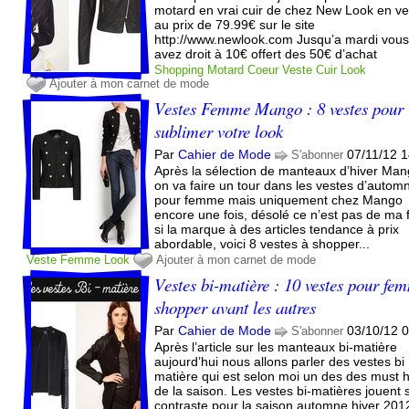
motard en vrai cuir de chez New Look en v
au prix de 79.99€ sur le site
http://www.newlook.com Jusqu’a mardi vou
avez droit à 10€ offert des 50€ d’achat
Shopping
Motard
Coeur
Veste
Cuir
Look
Ajouter à mon carnet de mode
Vestes Femme Mango : 8 vestes pour
sublimer votre look
Par
Cahier de Mode
07/11/12 
S'abonner
Après la sélection de manteaux d’hiver Man
on va faire un tour dans les vestes d’autom
pour femme mais uniquement chez Mango
encore une fois, désolé ce n’est pas de ma 
si la marque à des articles tendance à prix
abordable, voici 8 vestes à shopper...
Veste
Femme
Look
Ajouter à mon carnet de mode
Vestes bi-matière : 10 vestes pour fe
shopper avant les autres
Par
Cahier de Mode
03/10/12 
S'abonner
Après l’article sur les manteaux bi-matière
aujourd’hui nous allons parler des vestes bi
matière qui est selon moi un des des must 
de la saison. Les vestes bi-matières jouent s
contraste pour la saison automne hiver 201