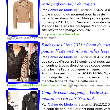
veste perfecto daim de mango
Par
Cahier de Mode
22/02/13 
S'abonner
Envie shopping du moment pour la veste
perfecto en daim de chez Mango idéal pour
printemps 2013 Quoi : Veste en daim de ch
Mango Où : Dans les boutiques Mango ou s
site http://shop.mango.com Prix : 59.99€
Shopping
Coeur
Veste
Daim
Ajouter à mon carnet de mode
Soldes asos hiver 2013 : Coup de coe
pour la Veste motard à manches léop
Par
Cahier de Mode
16/01/13 
S'abonner
Les soldes d’hiver 2013 continus et nous au
on continu à vous dénicher des coups coeu
dans les meilleurs boutiques en ligne.
Aujourd’hui petit tour chez ASOS FRANCE, v
mon coup de coeur du jour : La veste motar
manche léopard. Prix de cette veste...
Léopard
Soldes
Motard
Coeur
Veste
Hiver
Ajouter à mon carnet de
Coup de coeur shopping : Veste style
motard en vrai cuir New look
Par
Cahier de Mode
25/11/12 
S'abonner
Le coup de coeur du jour est pour cette ves