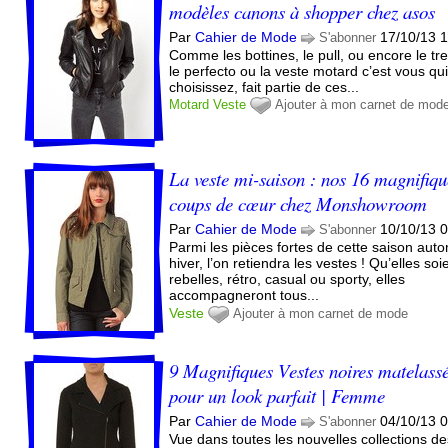
modèles canons à shopper chez asos
Par
Cahier de Mode
17/10/13 
S'abonner
Comme les bottines, le pull, ou encore le tr
le perfecto ou la veste motard c’est vous qu
choisissez, fait partie de ces...
Motard
Veste
Ajouter à mon carnet de mod
La veste mi-saison : nos 16 magnifiqu
coups de cœur chez Monshowroom
Par
Cahier de Mode
10/10/13 
S'abonner
Parmi les pièces fortes de cette saison aut
hiver, l’on retiendra les vestes ! Qu’elles soi
rebelles, rétro, casual ou sporty, elles
accompagneront tous...
Veste
Ajouter à mon carnet de mode
9 Magnifiques Vestes noires matelassé
pour un look parfait | Femme
Par
Cahier de Mode
04/10/13 
S'abonner
Vue dans toutes les nouvelles collections d