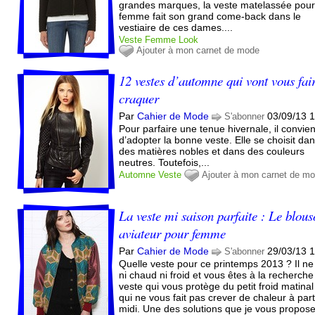
grandes marques, la veste matelassée pou
femme fait son grand come-back dans le
vestiaire de ces dames....
Veste
Femme
Look
Ajouter à mon carnet de mode
12 vestes d’automne qui vont vous fai
craquer
Par
Cahier de Mode
03/09/13 
S'abonner
Pour parfaire une tenue hivernale, il convien
d’adopter la bonne veste. Elle se choisit da
des matières nobles et dans des couleurs
neutres. Toutefois,...
Automne
Veste
Ajouter à mon carnet de m
La veste mi saison parfaite : Le blou
aviateur pour femme
Par
Cahier de Mode
29/03/13 
S'abonner
Quelle veste pour ce printemps 2013 ? Il ne 
ni chaud ni froid et vous êtes à la recherche
veste qui vous protège du petit froid matinal
qui ne vous fait pas crever de chaleur à part
midi. Une des solutions que je vous propos