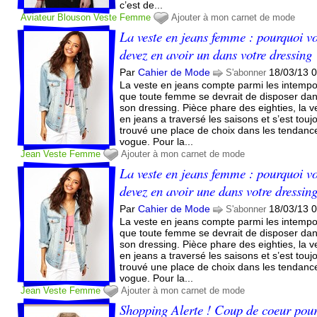
c’est de...
Aviateur
Blouson
Veste
Femme
Ajouter à mon carnet de mode
La veste en jeans femme : pourquoi v
devez en avoir un dans votre dressing
Par
Cahier de Mode
18/03/13 
S'abonner
La veste en jeans compte parmi les intempo
que toute femme se devrait de disposer da
son dressing. Pièce phare des eighties, la v
en jeans a traversé les saisons et s’est touj
trouvé une place de choix dans les tendanc
vogue. Pour la...
Jean
Veste
Femme
Ajouter à mon carnet de mode
La veste en jeans femme : pourquoi v
devez en avoir une dans votre dressin
Par
Cahier de Mode
18/03/13 
S'abonner
La veste en jeans compte parmi les intempo
que toute femme se devrait de disposer da
son dressing. Pièce phare des eighties, la v
en jeans a traversé les saisons et s’est touj
trouvé une place de choix dans les tendanc
vogue. Pour la...
Jean
Veste
Femme
Ajouter à mon carnet de mode
Shopping Alerte ! Coup de coeur pour