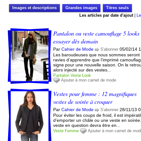
Images et descriptions
Grandes images
Titres seuls
Les articles par date d'ajout
|
Le
Pantalon ou veste camouflage 5 looks
essayer dès demain
Par
Cahier de Mode
05/02/14 
S'abonner
Les baroudeuses que nous sommes seront
ravies d’apprendre que l’imprimé camoufla
signe pour une nouvelle saison. On le retro
alors injecté sur des vestes...
Pantalon
Veste
Look
Ajouter à mon carnet de mode
Vestes pour femme : 12 magnifiques
vestes de soirée à croquer
Par
Cahier de Mode
28/11/13 
S'abonner
Pour éviter les coups de froid, il est impérati
d’emporter un châle ou une veste en soirée
veste en question devra être en...
Veste
Femme
Ajouter à mon carnet de mo