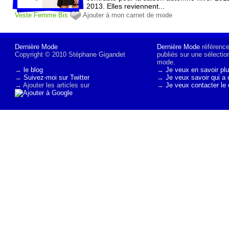
2013. Elles reviennent...
Veste
Femme
Bis
Ajouter à mon carnet de mode
Dernière Mode
Dernière Mode
référence 
Copyright © 2010 Stéphane Gigandet
publiés sur une sélectio
mode.
→
le blog
→
Je veux en savoir plu
→
Suivez-moi sur Twitter
→
Je veux savoir qui a 
→ Ajouter les articles sur
→
Je veux contacter le 