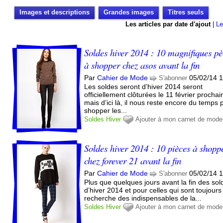
Images et descriptions
Grandes images
Titres seuls
Les articles par date d'ajout
|
Le
Soldes hiver 2014 : 10 magnifiques pè
à shopper chez asos avant la fin
Par
Cahier de Mode
05/02/14 
S'abonner
Les soldes seront d’hiver 2014 seront
officiellement clôturées le 11 février prochai
mais d’ici là, il nous reste encore du temps 
shopper les...
Soldes
Hiver
Ajouter à mon carnet de mode
Soldes hiver 2014 : 10 pièces à shopp
chez forever 21 avant la fin
Par
Cahier de Mode
05/02/14 
S'abonner
Plus que quelques jours avant la fin des sol
d’hiver 2014 et pour celles qui sont toujours
recherche des indispensables de la...
Soldes
Hiver
Ajouter à mon carnet de mode