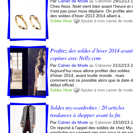
Par
Cahier de Mode
29/12/13 
S'abonner
Chez Asos, Noël vient bien avant l’heure et 
n’est pas pour nous déplaire. On profite alo
des soldes d’hiver 2013 2014 allant à...
Soldes
Hiver
Ajouter à mon carnet de mode
Profitez des soldes d’hiver 2014 avant
copines avec Nelly.com
Par
Cahier de Mode
21/12/13 
S'abonner
Aujourd’hui nous allons profiter des soldes
d’hiver 2014, avant toutle monde , mais
comment est ce possible alors que la date 
début officiel...
Soldes
Hiver
Ajouter à mon carnet de mode
Soldes my-wardrobes : 20 articles
tendances à shopper avant la fin
Par
Cahier de Mode
23/10/13 
S'abonner
On répond à l’appel des soldes de chez My
wardrobe qui cassent ses prix pour la mi-sa