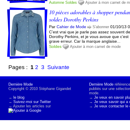
Automne
Soldes
Ajouter à mon carnet de 
10 pièces adorables à shopper pendan
soldes Dorothy Perkins
Par
Cahier de Mode
01/10/13 
S'abonner
C’est vrai que je parle pas assez souvent d
Dorothy Perkins, et je vous avoue que c’est
grave erreur. Car la marque anglaise...
Soldes
Ajouter à mon carnet de mode
Pages :
1
2
3
Suivante
Dernière Mode
Dernière Mode
référence 
Copyright © 2010 Stéphane Gigandet
publiés sur une sélectio
mode.
→
le blog
→
Je veux en savoir plu
→
Suivez-moi sur Twitter
→
Je veux savoir qui a 
→ Ajouter les articles sur
→
Je veux contacter le 