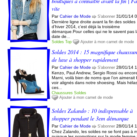
boutiques à connaitre avant la fin | Fa
vite
Par
Cahier de Mode
31/01/14 
S'abonner
Dernière ligne droite avant la fin des soldes
d’hiver 2014, c’est déjà la troisième
démarque.Pour celles qui ne le savent pas l
date de...
Soldes
Top
Ajouter à mon carnet de mode
Soldes 2014 : 15 magnifique chaussur
de luxe à shopper rapidement
Par
Cahier de Mode
28/01/14 
S'abonner
Kenzo, Paul Andrew, Sergio Rossi ou encor
Marni, voilà bien de noms que l’on aimerait 
voir alignés dans notre shoesing. Mais héla
ces...
Chaussures
Soldes
Ajouter à mon carnet de mode
Soldes Zalando : 10 indispensable à
shopper pendant le 3em démarque
Par
Cahier de Mode
28/01/14 
S'abonner
Chez Zalando, les soldes ne se font pas à m
puisque les promotions sur la mode femme 