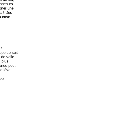
concours
gner une
E ! Des
la case
07
que ce soit
 de voile
 plus
ranée peut
se lève
ode