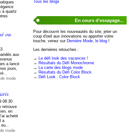
Tous les blogs
matiques
élégance
s à quartz
ntres
En cours d'essayage...
Pour découvrir les nouveautés du site, jeter un
sé ou
coup d'oeil aux innovations ou apporter votre
touche, venez sur
Dernière Mode, le blog
!
53
Les dernières retouches :
emandés aux
→
Le défi look des vacances !
devenus
→
Résultats du Défi Monochrome
ars a lancé
→
La carte des blogs mode
nos jours,
→
Résultats du Défi Color Block
sé...
→
Défi Look : Color Block
t de mode
aris
9 08:30
e retrouve
ien, en
l’ai acheté
l a
 eu...
 de mode