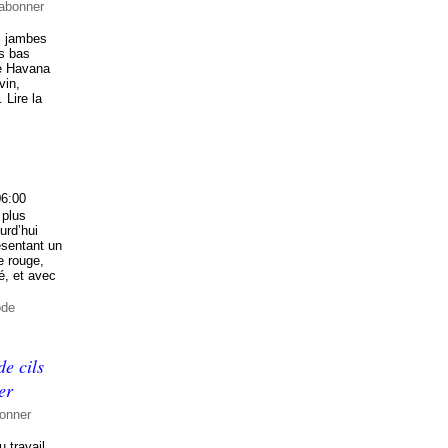
abonner
s jambes
s bas
re Havana
vin,
 Lire la
06:00
 plus
urd’hui
ésentant un
e rouge,
é, et avec
ode
e cils
er
onner
 travail,