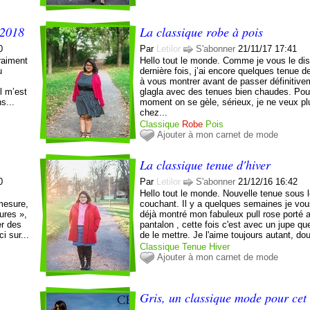
 2018
La classique robe à pois
0
Par
Letilor
S'abonner
21/11/17 17:41
vraiment
Hello tout le monde. Comme je vous le dis
u
dernière fois, j’ai encore quelques tenue d
s
à vous montrer avant de passer définitive
il m’est
glagla avec des tenues bien chaudes. Pou
s...
moment on se gèle, sérieux, je ne veux plu
chez...
Classique
Robe
Pois
Ajouter à mon carnet de mode
La classique tenue d'hiver
0
Par
Letilor
S'abonner
21/12/16 16:42
Hello tout le monde. Nouvelle tenue sous l
 mesure,
couchant. Il y a quelques semaines je vou
ures »,
déjà montré mon fabuleux pull rose porté 
er des
pantalon , cette fois c'est avec un jupe que
i sur...
de le mettre. Je l'aime toujours autant, dou
Classique
Tenue
Hiver
Ajouter à mon carnet de mode
Gris, un classique mode pour cet 