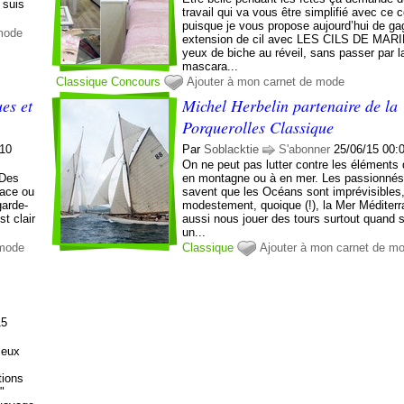
 suis
travail qui va vous être simplifié avec ce 
puisque je vous propose aujourd’hui de ga
 mode
extension de cil avec LES CILS DE MARI
yeux de biche au réveil, sans passer par 
mascara...
Classique
Concours
Ajouter à mon carnet de mode
es et
Michel Herbelin partenaire de la
Porquerolles Classique
:10
Par
Soblacktie
S'abonner
25/06/15 00:
On ne peut pas lutter contre les éléments 
 Des
en montagne ou à en mer. Les passionnés
eace ou
savent que les Océans sont imprévisibles,
garde-
modestement, quoique (!), la Mer Méditer
st clair
aussi nous jouer des tours surtout quand 
un...
 mode
Classique
Ajouter à mon carnet de m
15
 eux
tions
"