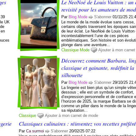
ges
Le NeoNoé de Louis Vuitton : un 
revisité pour les amateurs de mo
:39
Par
Blog Mode
S'abonner
01/11/25 21:
lle UK
Le monde de la mode évolue sans cesse,
 de
certains objets traversent les époques sa
 en
de leur éclat. Le NeoNoé de Louis Vuitton 
incontestablement l’une de ces pièces
pouces
emblématiques. Son histoire et son évolut
plonge dans une aventure...
Classique
Mode
Ajouter à mon carne
Découvrez comment Barbara, ling
classique et gainante, redéfinit la
silhouette
Par
Blog Mode
S'abonner
29/10/25 21:
La lingerie est bien plus qu’un simple vêt
dessous ; elle est un symbole de confort,
d’expression personnelle et de confiance e
l’horizon de 2025, la marque Barbara se di
comme un pilier dans le monde de la linge
sa réputation...
Classique
Ajouter à mon carnet de mode
gerie
Classiques culinaires : réinventez vos recettes préfér
Par
Ca surmoi
S'abonner
20/02/25 07:22