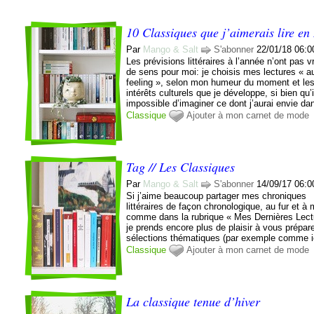
10 Classiques que j’aimerais lire en
Par
Mango & Salt
S'abonner
22/01/18 06:0
Les prévisions littéraires à l’année n’ont pas 
de sens pour moi: je choisis mes lectures « a
feeling », selon mon humeur du moment et le
intérêts culturels que je développe, si bien qu’
impossible d’imaginer ce dont j’aurai envie dan
Classique
Ajouter à mon carnet de mode
Tag // Les Classiques
Par
Mango & Salt
S'abonner
14/09/17 06:0
Si j’aime beaucoup partager mes chroniques
littéraires de façon chronologique, au fur et à
comme dans la rubrique « Mes Dernières Lect
je prends encore plus de plaisir à vous prépar
sélections thématiques (par exemple comme ic
Classique
Ajouter à mon carnet de mode
La classique tenue d’hiver