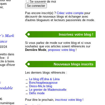
pour leur
Se souvenir de moi
iques
er,
Pas encore inscrit(e) ?
Créez votre compte
pour
découvrir de nouveaux blogs et échanger avec
d'autres blogueurs et lecteurs passionnés de mode.
Inscrivez votre blog !
er’s Mark
gance
Si vous parlez de mode sur votre blog et si vous
souhaitez que vos articles soient référencés sur
10/24
Dernière Mode
,
proposez votre blog
!
retto dans
ve : il
ile à boire.
Nouveaux blogs inscrits
rouge d'hiver
Les derniers blogs référencés :
→
Le blog d'Edna & Léna
s
→
Boncheapbeaugosse
→
Dress-Me,le blog
émodable
→
Le grenier de Mademoiselle
→
Défis mode
06
Pour être le prochain,
inscrivez votre blog !
 numérique