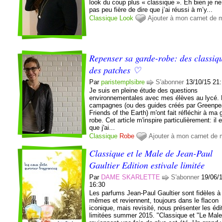
look du coup plus « classique ». Eh bien je ne
pas peu fière de dire que j’ai réussi à m’y...
Classique
Look
Ajouter à mon carnet de
Repenser sa garde-robe: des classiqu
des patches ♡
Par
paristemplsibre
S'abonner
13/10/15 21
Je suis en pleine étude des questions
environnementales avec mes élèves au lycé.
campagnes (ou des guides créés par Greenp
Friends of the Earth) m'ont fait réfléchir à ma 
robe. Cet article m'inspire particulièrement: il e
que j'ai...
Classique
Robe
Ajouter à mon carnet de
Classique et le Male de Jean-Paul
Gaultier Edition estivale limitée
Par
DAME SKARLETTE
S'abonner
19/06/
16:30
Les parfums Jean-Paul Gaultier sont fidèles à
mêmes et reviennent, toujours dans le flacon
iconique, mais revisité, nous présenter les édi
limitées summer 2015. "Classique et "Le Male