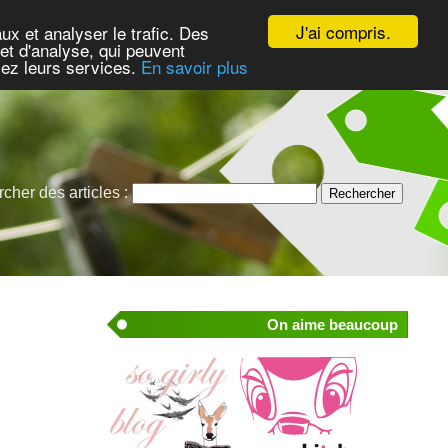
J'ai compris.
ux et analyser le trafic. Des
et d'analyse, qui peuvent
isez leurs services.
En savoir plus
cher des articles :
On aime beaucoup