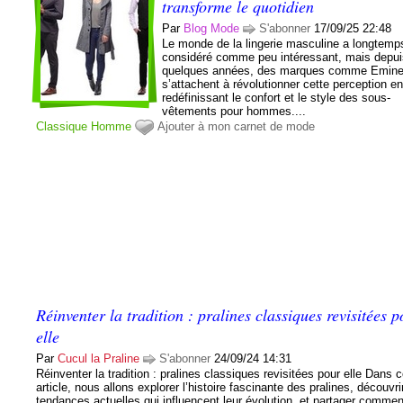
transforme le quotidien
Par
Blog Mode
S'abonner
17/09/25 22:48
Le monde de la lingerie masculine a longtemp
considéré comme peu intéressant, mais depu
quelques années, des marques comme Emin
s’attachent à révolutionner cette perception e
redéfinissant le confort et le style des sous-
vêtements pour hommes....
Classique
Homme
Ajouter à mon carnet de mode
Réinventer la tradition : pralines classiques revisitées 
elle
Par
Cucul la Praline
S'abonner
24/09/24 14:31
Réinventer la tradition : pralines classiques revisitées pour elle Dans c
article, nous allons explorer l’histoire fascinante des pralines, découvri
tendances actuelles qui influencent leur évolution, et partager commen