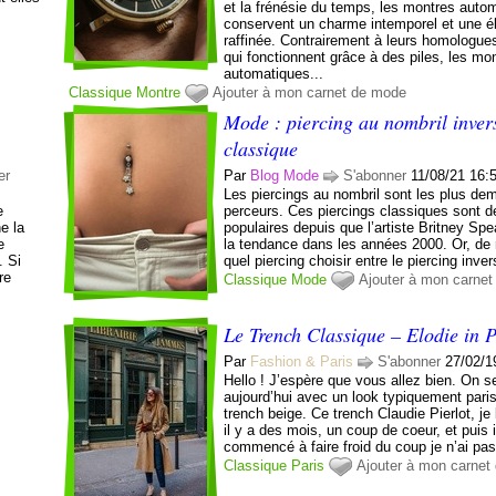
et la frénésie du temps, les montres auto
conservent un charme intemporel et une 
raffinée. Contrairement à leurs homologue
qui fonctionnent grâce à des piles, les mo
automatiques...
Classique
Montre
Ajouter à mon carnet de mode
Mode : piercing au nombril inver
classique
er
Par
Blog Mode
S'abonner
11/08/21 16:
Les piercings au nombril sont les plus d
e
perceurs. Ces piercings classiques sont 
e la
populaires depuis que l’artiste Britney Spe
e
la tendance dans les années 2000. Or, de 
. Si
quel piercing choisir entre le piercing inver
re
Classique
Mode
Ajouter à mon carne
Le Trench Classique – Elodie in P
Par
Fashion & Paris
S'abonner
27/02/1
Hello ! J’espère que vous allez bien. On s
aujourd’hui avec un look typiquement paris
trench beige. Ce trench Claudie Pierlot, je 
il y a des mois, un coup de coeur, et puis i
commencé à faire froid du coup je n’ai pas
Classique
Paris
Ajouter à mon carnet