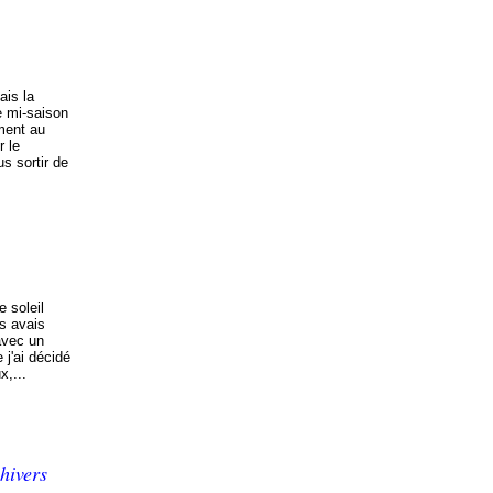
ais la
e mi-saison
ment au
r le
s sortir de
e soleil
s avais
avec un
 j'ai décidé
x,...
hivers