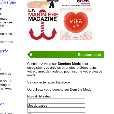
classique
de
46
 mais
ns perdre
est
ion nous
t de mode
erie
Se connecter
Connectez-vous sur
Dernière Mode
pour
enregistrer vos articles et photos préférés dans
46
votre carnet de mode ou pour inscrire votre blog de
ement de
mode.
n soi. À
Se connecter avec Facebook :
stingue
rie. Avec
Ou utilisez votre compte sur Dernière Mode :
Nom d'utilisateur :
ées
Mot de passe