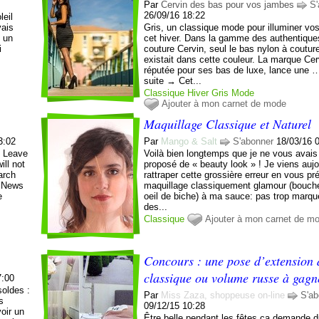
Par
Cervin des bas pour vos jambes
S'
26/09/16 18:22
leil
vais
Gris, un classique mode pour illuminer vo
c un
cet hiver. Dans la gamme des authentique
i
couture Cervin, seul le bas nylon à coutu
existait dans cette couleur. La marque Cer
réputée pour ses bas de luxe, lance une …
suite → Cet...
Classique
Hiver
Gris
Mode
Ajouter à mon carnet de mode
Maquillage Classique et Naturel
3:02
Par
Mango & Salt
S'abonner
18/03/16 
s Leave
Voilà bien longtemps que je ne vous avais
ll not
proposé de « beauty look » ! Je viens aujo
arch
rattraper cette grossière erreur en vous pr
d News
maquillage classiquement glamour (bouch
e
oeil de biche) à ma sauce: pas trop marqu
des...
Classique
Ajouter à mon carnet de m
Concours : une pose d’extension d
classique ou volume russe à gagn
7:00
soldes :
Par
Miss Zaza, shoppeuse on-line
S'ab
s
09/12/15 10:28
oir un
Être belle pendant les fêtes ça demande du