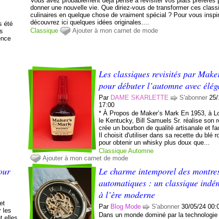
Vous avez probablement déjà pensé à revisiter vos plats préférés 
donner une nouvelle vie. Que diriez-vous de transformer ces class
culinaires en quelque chose de vraiment spécial ? Pour vous inspir
découvrez ici quelques idées originales....
s été
Classique
Ajouter à mon carnet de mode
is
ence
n
Les classiques revisités par Mak
pour débuter l’automne avec élé
Par
DAME SKARLETTE
S'abonner
25/
17:00
* À Propos de Maker’s Mark En 1953, à Lo
le Kentucky, Bill Samuels Sr. réalise son rê
crée un bourbon de qualité artisanale et fac
Il choisit d'utiliser dans sa recette du blé 
pour obtenir un whisky plus doux que...
Classique
Automne
Ajouter à mon carnet de mode
pour
Le charme intemporel des montre
automatiques : un classique ind
à l’ère moderne
et
Par
Blog Mode
S'abonner
30/05/24 00:
r les
Dans un monde dominé par la technologie
t elles