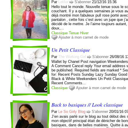
Par
Letilor
S'abonner
21/12/16 15:36
Hello tout le monde. Nouvelle tenue sous le so
couchant. Il y a quelques semaines je vous a
déjà montré mon fabuleux pull rose porté ave
pantalon , cette fois c’est avec un jupe que j’a
décidé de le mettre. Je l’aime toujours autant,
doux,...
Classique
Tenue
Hiver
Ajouter à mon carnet de mode
Un Petit Classique
Par
The Working Girl
S'abonner
26/08/16 1
Wallet by Chanel Post navigation Weekender
A Comment Cancel reply Your email address wi
be published. Required fields are marked * Se
for: Recent Posts Sunday Lazy Sunday Goo
Black & White Weekenders Un Petit Classiqu
Recent Comments...
Classique
Ajouter à mon carnet de mode
Back to basiques // Look classique
Par
Le So Girly Blog
S'abonner
20/01/16 0
J’en avais parlé sur le blog au tout début des 
mon objectif principal était de dénicher de bon
basiques, dans de belles matières. Quitte à av