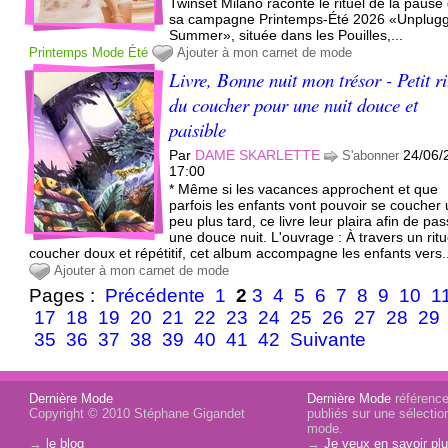
Twinset Milano raconte le rituel de la pause
sa campagne Printemps-Été 2026 «Unplug
Summer», située dans les Pouilles,...
Printemps
Mode
Été
Ajouter à mon carnet de mode
Livre, Bonne nuit mon trésor - Petit ri
du coucher pour une nuit douce et
paisible
Par
DAME SKARLETTE
24/06/
S'abonner
17:00
* Même si les vacances approchent et que
parfois les enfants vont pouvoir se coucher
peu plus tard, ce livre leur plaira afin de pa
une douce nuit. L'ouvrage : À travers un ritu
coucher doux et répétitif, cet album accompagne les enfants vers.
Ajouter à mon carnet de mode
Pages :
Précédente
1
2
3
4
5
6
7
8
9
10
1
17
18
19
20
21
22
23
24
25
26
27
28
29
35
36
37
38
39
40
41
42
Suivante
Dernière Mode
Dernière Mode
référence 
Copyright © 2010 Stéphane Gigandet
publiés sur une sélectio
mode.
→
le blog
→
Je veux en savoir plu