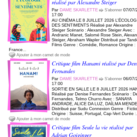
réalisé par Alexandre Steiger
Par
DAME SKARLETTE
07/07/
S'abonner
17:00
AU CINÉMA LE 8 JUILLET 2026 L’ÉCOLOG
DES SENTIMENTS Réalisé par Alexandre
Steiger Scénario : Alexandre Steiger Avec :
Andranic Manet, Salomé Rose Stein, Alexa
Steiger, Abraham Wapler Distribué par Tan
Films Genre : Comédie, Romance Origine :
France...
Ajouter à mon carnet de mode
Critique film Hanami réalisé par Den
Fernandes
Par
DAME SKARLETTE
06/07/
S'abonner
17:00
SORTIE EN SALLE LE 8 JUILLET 2026 HA
Réalisé par Denise Fernandes Scénario : D
Fernandes, Telmo Churro Avec : SANAYA
ANDRADE, ALICE DA LUZ, DAÍLMA MEND
Distribué par Sudu Connexion Genre : Ficti
Origine : Suisse, Portugal, Cap-Vert Durée :.
Ajouter à mon carnet de mode
Critique film Seule la vie réalisé par
Adrian Goiginger