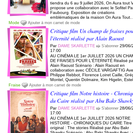
tiendra du 6 au 9 juillet 2026, On Aura tout 
propose une collaboration avec le Sofitel Pa
Faubourg. Exposition de créations
emblématiques de la maison On Aura Tout..
Mode
Ajouter à mon carnet de mode
Critique film Un champ de fraises po
l'éternité réalisé par Alain Raoust
Par
DAME SKARLETTE
29/06/
S'abonner
17:00
AU CINÉMA LE 1er JUILLET 2026 UN CH
DE FRAISES POUR L'ÉTERNITÉ Réalisé pa
Alain Raoust Scénario : Alain Raoust en
collaboration avec CÉCILE VARGAFTIG Ave
Philippe Rebbot, Florence Loiret Caille, Gré
Montel, Quentin Dolmaire, Kim Higelin, Estell
Fraise
Ajouter à mon carnet de mode
Critique film Notre histoire - Chroniq
du Caire réalisé par Abu Bakr Shawk
Par
DAME SKARLETTE
28/06/
S'abonner
17:00
AU CINÉMA LE 1er JUILLET 2026 NOTRE
HISTOIRE - CHRONIQUES DU CAIRE Titre
original : The stories Réalisé par Abu Bakr
Shawky Scénario : Abu Bakr Shawky Avec : 