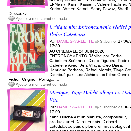
El-Masry, Karim Kassem, Valerie Pachner, N
Karim, Ahmed Kamal, Sabry Fawaz, Sherif
Dessouky,...
Ajouter à mon carnet de mode
Critique film Entroncamento réalisé 
Pedro Cabeleira
Par
DAME SKARLETTE
27/06/
S'abonner
17:30
AU CINÉMA LE 24 JUIN 2026
ENTRONCAMENTO Réalisé par Pedro
Cabeleira Scénario : Diogo Figueira, Pedro
Cabeleira Avec : Ana Vilaça, Cleo Diára,
Henrique Barbosa, Rafael Morais, Tiago Co
Distribué par : Les Alchimistes Films Genre 
Fiction Origine : Portugal,...
Ajouter à mon carnet de mode
Musique, Yann Dulché album La Dul
Vita
Par
DAME SKARLETTE
27/06/
S'abonner
17:00
Yann Dulché est un pianiste, compositeur,
producteur et DJ rouennais. D’abord
autodidacte, puis diplômé en musicologie, il
développe ses talents de musicien au