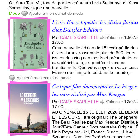
On Aura Tout Vu, fondée par les créateurs Livia Stoianova et Yas
Samouilov, signe une nouvelle...
Mode
Ajouter à mon carnet de mode
Livre, Encyclopédie des élixirs florau
chez Dangles Editions
Par
DAME SKARLETTE
13/07/
S'abonner
17:00
Cette nouvelle édition de l’Encyclopédie des
élixirs floraux rassemble plus de 600 fleurs
issues des cinq continents et présente leurs
caractéristiques, propriétés et usages
traditionnels. Que vous soyez en vacances 
France ou n'importe où dans le monde,...
Ajouter à mon carnet de mode
Critique film documentaire Le berger 
les ours réalisé par Max Keegan
Par
DAME SKARLETTE
12/07/
S'abonner
17:00
AU CINÉMA LE 15 JUILLET 2026 LE BER
ET LES OURS Titre original : The Shepherd
The Bear Réalisé par Max Keegan Distribué
Jour2Fête Genre : Documentaire Origine : É
Unis Royaume-Uni, France Durée : 1 h 41
Synopsis : Dans les Pyrénées françaises,...