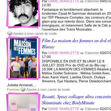
Par
DAME SKARLETTE
04/07/
S'abonner
12:00
Fantasque et terriblement attachant, le
londonien Ziyad Al-Samman dessinait en 2
sur l’EP Pleasure Complex, les contours d’
glam-pop aux relents disco. Dans ses conce
énergiques, et notamment Salle de la Cité 
l’ouverture des Trans Musicales...
Ajouter à mon carnet de mode
Film La maison des femmes en dvd et
Bluray
Par
DAME SKARLETTE
03/07/
S'abonner
17:00
DISPONIBLE EN DVD ET BLURAY LE 8
JUILLET 2026 Prix du DVD et du Blu-ray :
19,99€ LA MAISON DES FEMMES Réalisé 
Mélisa Godet Scénario : Mélisa Godet Avec 
Avec Karin Viard, Laetitia Dosch, Oulaya
Amamra, Eye Haïdara, Pierre Deladoncham
Juliette Armanet,...
Femme
Ajouter à mon carnet de mode
Beauté, Spray collagen ultra concentr
Skinminute chez BodyMinute
Par
DAME SKARLETTE
02/07/
S'abonner