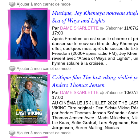
Ajouter à mon carnet de mode
Musique, Jey Khemeya nouveau singl
Sea of Ways and Lights
Par
DAME SKARLETTE
11/07/
S'abonner
17:00
Après Freedom on est sous le charme et pr
danser sur le nouveau titre de Jey Khemeya
effet, quelques mois après le succès de Ext
Freedom (2000+ spins radio FM), Jey Khe
revient avec "A Sea of Ways and Lights" , u
hymne solaire à la croisée...
Ajouter à mon carnet de mode
Critique film The last viking réalisé p
Anders Thomas Jensen
Par
DAME SKARLETTE
10/07/
S'abonner
17:00
AU CINÉMA LE 15 JUILLET 2026 THE LAS
VIKING Titre original : Den Sidste Viking Réa
par Anders Thomas Jensen Scénario : Ande
Thomas Jensen Avec : Mads Mikkelsen, Nik
Lie Kaas, Sofie Grabøl, Lars Brygmann, Bod
Jørgensen, Soren Malling, Nicolas...
Ajouter à mon carnet de mode