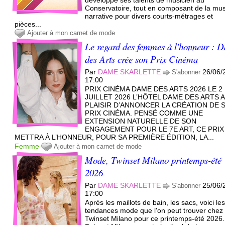
Conservatoire, tout en composant de la mu
narrative pour divers courts-métrages et
pièces...
Ajouter à mon carnet de mode
Le regard des femmes à l'honneur : 
des Arts crée son Prix Cinéma
Par
DAME SKARLETTE
26/06/
S'abonner
17:00
PRIX CINÉMA DAME DES ARTS 2026 LE 2
JUILLET 2026 L’HÔTEL DAME DES ARTS A
PLAISIR D’ANNONCER LA CRÉATION DE 
PRIX CINÉMA. PENSÉ COMME UNE
EXTENSION NATURELLE DE SON
ENGAGEMENT POUR LE 7E ART, CE PRIX
METTRA À L’HONNEUR, POUR SA PREMIÈRE ÉDITION, LA...
Femme
Ajouter à mon carnet de mode
Mode, Twinset Milano printemps-été
2026
Par
DAME SKARLETTE
25/06/
S'abonner
17:00
Après les maillots de bain, les sacs, voici le
tendances mode que l'on peut trouver chez
Twinset Milano pour ce printemps-été 2026.