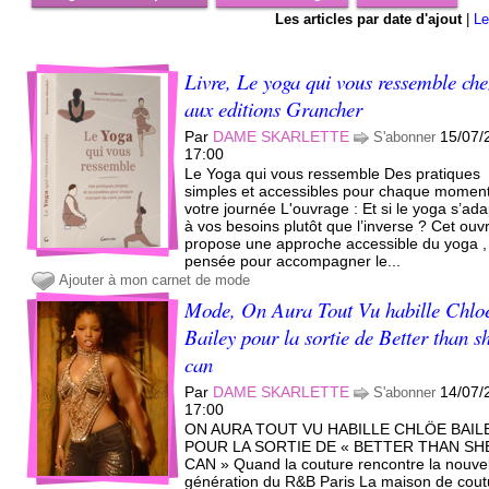
Les articles par date d'ajout
|
Le
Livre, Le yoga qui vous ressemble che
aux editions Grancher
Par
DAME SKARLETTE
15/07/
S'abonner
17:00
Le Yoga qui vous ressemble Des pratiques
simples et accessibles pour chaque momen
votre journée L'ouvrage : Et si le yoga s’ada
à vos besoins plutôt que l’inverse ? Cet ou
propose une approche accessible du yoga ,
pensée pour accompagner le...
Ajouter à mon carnet de mode
Mode, On Aura Tout Vu habille Chlo
Bailey pour la sortie de Better than s
can
Par
DAME SKARLETTE
14/07/
S'abonner
17:00
ON AURA TOUT VU HABILLE CHLÖE BAIL
POUR LA SORTIE DE « BETTER THAN SH
CAN » Quand la couture rencontre la nouve
génération du R&B Paris La maison de cout