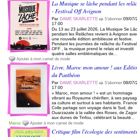
La Musique se lâche pendant les relâ
- Festival Off Avignon
Par
DAME SKARLETTE
09/07/
S'abonner
17:00
Du 13 au 23 juillet 2026, La Musique Se Lâ
pendant les Relâches revient à Avignon ave
une nouvelle édition ambitieuse et festive.
Pendant les journées de relâche du Festival
OFF , la musique prend le relais et investit
quatre salles emblématiques de...
Ajouter à mon carnet de mode
Livre, Maroc mon amour ! aux Editi
du Panthéon
Par
DAME SKARLETTE
08/07/
S'abonner
17:00
« Maroc, mon amour ! » est un hommage
vibrant au Royaume chérifien, à ses paysag
sa culture et surtout à ses habitants. Franc
Colle partage son voyage dans le Sud, de
Ouarzazate à la vallée des Roses, de Zago
aux dunes de Tinfou, célébrant la beauté...
Maroc
Ajouter à mon carnet de mode
Critique film l'écologie des sentiment