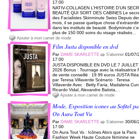
17:00
NATIV-COLLAGEN L’HISTOIRE D’UN SEC
BEAUTÉ QUI SORT DES CABINES Le secre
des Facialistes Skinminute Swiss Depuis de
mois, il se passe quelque chose d’extraordi
dans les instituts de beauté. Bodyminute c’e
plus de 150 000 soins du visage réalisés...
Ajouter à mon carnet de mode
Film Justa disponible en dvd
Par
DAME SKARLETTE
01/07/
S'abonner
17:00
JUSTA DISPONIBLE EN DVD LE 7 JUILLET
2026 Bonus : Tournage avec la réalisatrice 
de vente conseillé : 19.99 euros JUSTA Réa
par Teresa Villaverde Scénario : Teresa
Villaverde Avec : Betty Faria, Madalena Cun
Ricardo Vidal, Alexandre Batista,...
Ajouter à mon carnet de mode
Mode, Exposition icones au Sofitel pa
On Aura Tout Vu
Par
DAME SKARLETTE
30/06/
S'abonner
17:00
On Aura Tout Vu : Icônes Alors que la Paris
Fashion Week Haute Couture féminine se