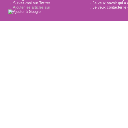
→
Suivez-moi sur Twitter
→
Je veux savoir qui a 
→ Ajouter les articles sur
→
Je veux contacter le 