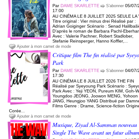
Par
DAME SKARLETTE
05/07/
S'abonner
17:00
AU CINÉMA LE 8 JUILLET 2025 SEULE LA 
Titre original : Vier minus drei Réalisé par :
Adrian Goiginger Scénario : Senad Halilbaši
D’après le roman de Barbara Pachl-Eberhar
Avec : Valerie Pachner, Robert Stadlober,
Stefanie Reinsperger, Hanno Koffler,...
Ajouter à mon carnet de mode
Critique film The fin réalisé par Syey
Park
Par
DAME SKARLETTE
04/07/
S'abonner
17:30
AU CINÉMA LE 8 JUILLET 2026 THE FIN
Réalisé par Syeyoung Park Scénario : Sye
Park Avec : Yeji YEON, Pureum KIM, Goh-
Youngdoo JEONG, Joowon MENG, Yohoon
JANG, Heungjoo YANG Distribué par Damn
Films Genre : Drame, Science-fiction Origine
Corée...
Ajouter à mon carnet de mode
Musique, Ziyad Al-Samman nouveau
Single The Wave avant un futur albu