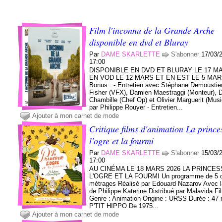
Film l'inconnu de la Grande Arche
disponible en dvd et Bluray
Par
DAME SKARLETTE
S'abonner
17/03/
17:00
DISPONIBLE EN DVD ET BLURAY LE 17 M
EN VOD LE 12 MARS ET EN EST LE 5 MA
Bonus : - Entretien avec Stéphane Demoustier
Fisher (VFX), Damien Maestraggi (Monteur), 
Chambille (Chef Op) et Olivier Marguerit (Mus
par Philippe Rouyer - Entretien...
Ajouter à mon carnet de mode
Critique films d'animation La prince
l'ogre et la fourmi
Par
DAME SKARLETTE
S'abonner
15/03/
17:00
AU CINÉMA LE 18 MARS 2026 LA PRINCES
L'OGRE ET LA FOURMI Un programme de 5 c
métrages Réalisé par Edouard Nazarov Avec l
de Philippe Katerine Distribué par Malavida Fi
Genre : Animation Origine : URSS Durée : 47 
P'TIT HIPPO De 1975...
Ajouter à mon carnet de mode