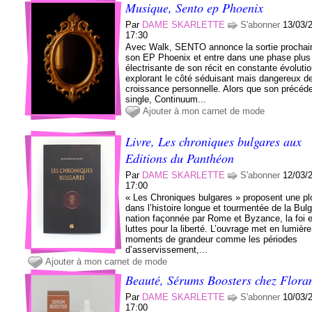
Musique, Sento ep Phoenix
Par
DAME SKARLETTE
S'abonner
13/03/
17:30
Avec Walk, SENTO annonce la sortie prochai
son EP Phoenix et entre dans une phase plus
électrisante de son récit en constante évolutio
explorant le côté séduisant mais dangereux de
croissance personnelle. Alors que son précéd
single, Continuum...
Ajouter à mon carnet de mode
Livre, Les chroniques bulgares aux
Editions du Panthéon
Par
DAME SKARLETTE
S'abonner
12/03/
17:00
« Les Chroniques bulgares » proposent une p
dans l’histoire longue et tourmentée de la Bulg
nation façonnée par Rome et Byzance, la foi e
luttes pour la liberté. L’ouvrage met en lumière
moments de grandeur comme les périodes
d’asservissement,...
Ajouter à mon carnet de mode
Beauté, Sérums Boosters chez Flor
Par
DAME SKARLETTE
S'abonner
10/03/
17:00