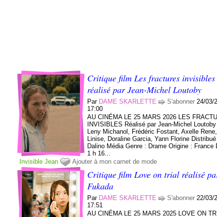
Critique film Les fractures invisibles
réalisé par Jean-Michel Loutoby
Par
DAME SKARLETTE
S'abonner
24/03/
17:00
AU CINÉMA LE 25 MARS 2026 LES FRACT
INVISIBLES Réalisé par Jean-Michel Loutoby
Leny Michanol, Frédéric Fostant, Axelle Rene,
Linise, Doraline Garcia, Yann Florine Distribué
Dalino Média Genre : Drame Origine : France 
1 h 16...
Invisible
Jean
Ajouter à mon carnet de mode
Critique film Love on trial réalisé pa
Fukada
Par
DAME SKARLETTE
S'abonner
22/03/
17:51
AU CINÉMA LE 25 MARS 2025 LOVE ON TR