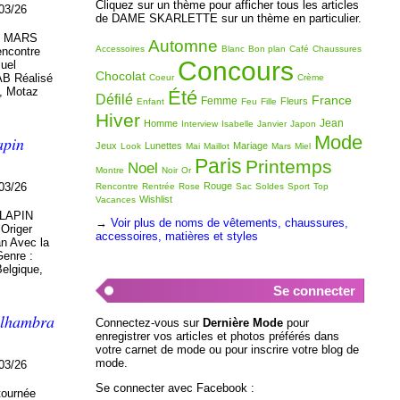
Cliquez sur un thème pour afficher tous les articles
03/26
de DAME SKARLETTE sur un thème en particulier.
6 MARS
Automne
Accessoires
Blanc
Bon plan
Café
Chaussures
ncontre
Concours
uel
Chocolat
B Réalisé
Coeur
Crème
i, Motaz
Été
Défilé
France
Femme
Fleurs
Enfant
Feu
Fille
Hiver
Jean
Homme
Interview
Isabelle
Janvier
Japon
Mode
apin
Jeux
Lunettes
Mariage
Look
Mai
Maillot
Mars
Miel
Paris
Printemps
Noel
Montre
Noir
Or
03/26
Rouge
Rencontre
Rentrée
Rose
Sac
Soldes
Sport
Top
Wishlist
Vacances
 LAPIN
→
Voir plus de noms de vêtements, chaussures,
 Origer
accessoires, matières et styles
an Avec la
Genre :
Belgique,
Se connecter
Alhambra
Connectez-vous sur
Dernière Mode
pour
enregistrer vos articles et photos préférés dans
votre carnet de mode ou pour inscrire votre blog de
mode.
03/26
Se connecter avec Facebook :
tournée