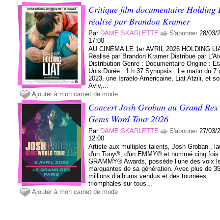
Critique film documentaire Holding 
réalisé par Brandon Kramer
Par
DAME SKARLETTE
S'abonner
28/03/
17:00
AU CINÉMA LE 1er AVRIL 2026 HOLDING LI
Réalisé par Brandon Kramer Distribué par L'Ate
Distribution Genre : Documentaire Origine : Et
Unis Durée : 1 h 37 Synopsis : Le matin du 7 
2023, une Israélo-Américaine, Liat Atzili, et s
Aviv,...
Ajouter à mon carnet de mode
Concert Josh Groban au Grand Rex 
Gems Word Tour 2026
Par
DAME SKARLETTE
S'abonner
27/03/
12:00
Artiste aux multiples talents, Josh Groban , la
d'un Tony®, d'un EMMY® et nommé cinq fois
GRAMMY® Awards, possède l’une des voix le
marquantes de sa génération. Avec plus de 3
millions d’albums vendus et des tournées
triomphales sur tous...
Ajouter à mon carnet de mode