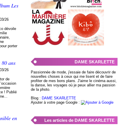
album Les
03/26
co dévoile
milie
naire,
nne
pour porter
e 80 ans
DAME SKARLETTE
03/26
Passionnée de mode, j'essaie de faire découvrir de
nouvelles choses à ceux qui me lisent et de faire
tor de
profiter de mes bons plans. J'aime le cinéma aussi,
 l’occasion
la danse, les voyages où je peux allier ma passion
remière
de la photo.
ce ! Publié
ne...
Blog :
DAME SKARLETTE
Ajouter à votre page Google :
nible en
Les articles de DAME SKARLETTE