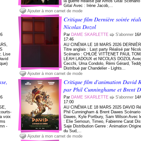
la guerre Réalisé par Amos Gitaï Scénari
Gitaï Avec : Irène Jacob,...
Ajouter à mon carnet de mode
Critique film Dernière soirée réal
Nicolas Dozol
26
Par
DAME SKARLETTE
S'abonner
16/
17:46
ARS,
AU CINÉMA LE 18 MARS 2026 DERNIÈ
RS
Titre anglais : Last party Réalisé par Nico
, Lise
Scénario : CHLOÉ VITTENET PAUL TOM
David
LEAH LADOUX et NICOLAS DOZOL Avec 
ique)
Cecchi, Uma Condolo, Rémi Gérard, Tedd
Distribué par Chandelier - Lights...
Ajouter à mon carnet de mode
sse,
Critique film d'animation David R
par Phil Cunninghame et Brent 
26
Par
DAME SKARLETTE
S'abonner
14/
17:00
SE,
AU CINÉMA LE 18 MARS 2025 DAVID Réa
ourts-
Phil Cunningham & Brent Dawes Scénario 
a voix
Dawes, Kyle Portbury, Sam Wilson Avec l
lms
: Elie Semoun, Timeo, Fabienne Carat Dist
mn -
Saje Distribution Genre : Animation Origine
du Sud,...
Ajouter à mon carnet de mode