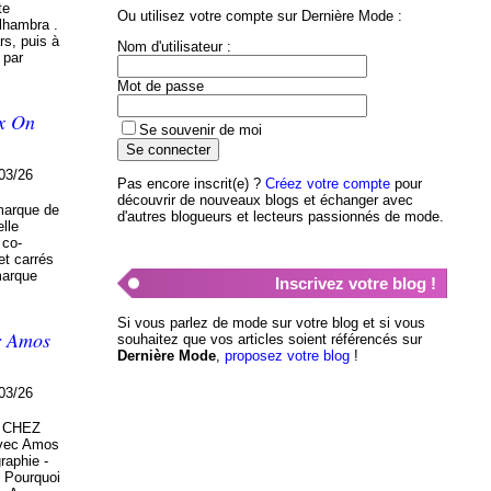
te
Ou utilisez votre compte sur Dernière Mode :
lhambra .
s, puis à
Nom d'utilisateur :
 par
Mot de passe
x On
Se souvenir de moi
03/26
Pas encore inscrit(e) ?
Créez votre compte
pour
découvrir de nouveaux blogs et échanger avec
marque de
d'autres blogueurs et lecteurs passionnés de mode.
lle
 co-
et carrés
marque
Inscrivez votre blog !
Si vous parlez de mode sur votre blog et si vous
ar Amos
souhaitez que vos articles soient référencés sur
Dernière Mode
,
proposez votre blog
!
03/26
6 CHEZ
avec Amos
raphie -
 Pourquoi