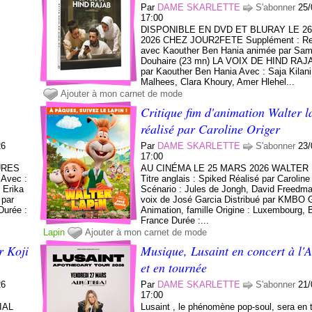
Par
DAME SKARLETTE
S'abonner
25/
17:00
DISPONIBLE EN DVD ET BLURAY LE 2
2026 CHEZ JOUR2FETE Supplément : Re
avec Kaouther Ben Hania animée par Sam
Douhaire (23 mn) LA VOIX DE HIND RAJA
par Kaouther Ben Hania Avec : Saja Kilan
Malhees, Clara Khoury, Amer Hlehel...
Ajouter à mon carnet de mode
Critique fim d'animation Walter l
réalisé par Caroline Origer
26
Par
DAME SKARLETTE
S'abonner
23/
17:00
URES
AU CINÉMA LE 25 MARS 2026 WALTER
 Avec :
Titre anglais : Spiked Réalisé par Caroline
 Erika
Scénario : Jules de Jongh, David Freedm
 par
voix de José Garcia Distribué par KMBO 
Durée :
Animation, famille Origine : Luxembourg, 
France Durée :...
Lapin
Ajouter à mon carnet de mode
r Koji
Musique, Lusaint en concert à l'
et en tournée
26
Par
DAME SKARLETTE
S'abonner
21/
17:00
IAL
Lusaint , le phénomène pop-soul, sera en 