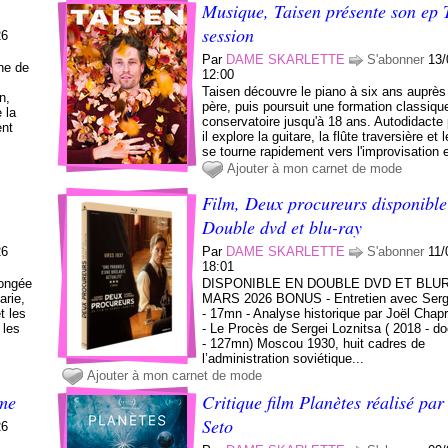
Musique, Taisen présente son ep T
session
26
Par
DAME SKARLETTE
S'abonner
13/
ne de
12:00
Taisen découvre le piano à six ans auprès
n,
père, puis poursuit une formation classiqu
 la
conservatoire jusqu'à 18 ans. Autodidacte
ent
il explore la guitare, la flûte traversière et l
se tourne rapidement vers l'improvisation e
Ajouter à mon carnet de mode
Film, Deux procureurs disponible
Double dvd et blu-ray
26
Par
DAME SKARLETTE
S'abonner
11/
18:01
longée
DISPONIBLE EN DOUBLE DVD ET BLUR
arie,
MARS 2026 BONUS - Entretien avec Serge
t les
- 17mn - Analyse historique par Joël Chap
 les
- Le Procès de Sergei Loznitsa ( 2018 - d
- 127mn) Moscou 1930, huit cadres de
l’administration soviétique...
Ajouter à mon carnet de mode
ame
Critique film Planètes réalisé p
Seto
26