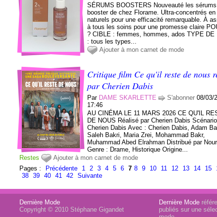
SÉRUMS BOOSTERS Nouveauté les sérums
booster de chez Florame. Ultra-concentrés en 
naturels pour une efficacité remarquable. À as
à tous les soins pour une promesse claire P
? CIBLE : femmes, hommes, ados TYPE D
: tous les types...
Ajouter à mon carnet de mode
Critique film Ce qu'il reste de nous r
par Cherien Dabis
Par
DAME SKARLETTE
S'abonner
08/03/
17:46
AU CINÉMA LE 11 MARS 2026 CE QU'IL RE
DE NOUS Réalisé par Cherien Dabis Scénario
Cherien Dabis Avec : Cherien Dabis, Adam Ba
Saleh Bakri, Maria Zrei, Mohammad Bakr,
Muhammad Abed Elrahman Distribué par Nour
Genre : Drame, Historique Origine...
Restes
Ajouter à mon carnet de mode
Pages :
Précédente
1
2
3
4
5
6
7
8
9
10
11
12
13
14
15
38
39
40
41
42
Suivante
Dernière Mode
Dernière Mode
référe
Copyright © 2010 Stéphane Gigandet
publiés sur une sélec
mode.