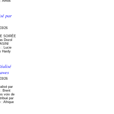
o : Amos
isé par
03/26
RE SOIRÉE
las Dozol
ASINI
: Lucie
y Hardy
éalisé
Dawes
03/26
lisé par
: Brent
es voix de
ribué par
 : Afrique