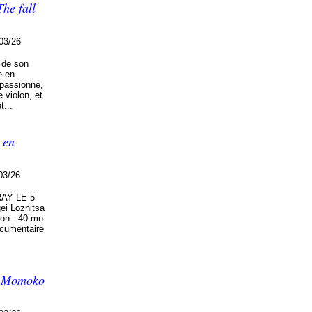
he fall
03/26
 de son
e en
 passionné,
e violon, et
t...
 en
03/26
AY LE 5
i Loznitsa
ron - 40 mn
ocumentaire
ar Momoko