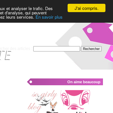
J'ai compris.
ux et analyser le trafic. Des
et d'analyse, qui peuvent
isez leurs services.
En savoir plus
cher des articles :
On aime beaucoup