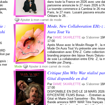
Fukada
dans toute la France en 2026 avec une da
uki
parisienne annoncée le 27 mars 2026 à l'A
gawa,
La tournée commence à Cambrai le 26 mar
da,
Paris, le 27 mars. Lusaint passera ensuite
Orléans le 28...
Ajouter à mon carnet de mode
ie :
Mode, New Collaboration EHz-z 
shi
Aura Tout Vu
Par
DAME SKARLETTE
S'abonner
19/
17:00
26
Après Muse avec le Moulin Rouge ® , la 
Mode On Aura Tout Vu présente une nouve
IIRD
collaboration avec EHz-Z. Cette collection
isé par
branding propose des bijoux fleurs Datura 
:
de soie La collaboration entre EHz ·Z, la 
psis :
fondée par Zhang...
la mer
Mode
Ajouter à mon carnet de mode
Critique film Why War réalisé p
Gitaï disponible en dvd
Par
DAME SKARLETTE
S'abonner
18/
17:00
DISPONIBLE EN DVD LE 18 MARS 202
EPICENTRE FILMS Bonus : - Entretien 
Gitaï et Marie-José Sanselme - Bio, filmog
Bande annonce WHY WAR Titre français :