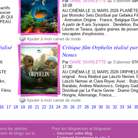
Par
DAME SKARLETTE
S'abonner
09/
18:08
actifs
AU CINÉMA LE 11 MARS 2026 PLANÈTES
socier
par Momoko Seto Distribué par Gebeka F
OUR QUI
: Animation Origine : France, Belgique Dur
E PEAU
A partir de 8 ans Synopsis : Dendelion, B
Léonto et Taraxa, quatre graines de pissenl
rescapées d’explosions...
Ajouter à mon carnet de mode
éalisé
Critique film Orphelin réalisé pa
Nemes
26
Par
DAME SKARLETTE
S'abonner
07/
17:30
STE
AU CINÉMA LE 11 MARS 2026 ORPHELIN
 :
original : Arva Réalisé par László Nemes S
kri,
László Nemes et Clara Royer, Avec : Bojto
Barabás, Andrea Waskovics, Grégory Gad
 Films
Distribué par Le Pacte Genre : Drame Orig
Hongrie, Allemange, France,...
Ajouter à mon carnet de mode
16
17
18
19
20
21
22
23
24
25
26
27
28
29
30
31
32
33
34
3
nce les articles
Pour les blogueuses et blogueurs :
tion de blogs sur la
→
Inscrivez votre blog
→
Comment fonctionne le site ?