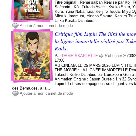
Titre original : Renai saiban Réalisé par Koji 
Scénario : Kōji Fukada Avec : Kyoko Saito, Y
Kura, Yuna Nakamura, Kenjiro Tsuda, Miyu O
Mitsuki Imamura, Hinano Sakura, Kenjiro Tsu
Erika Karata Distribué...
Ajouter à mon carnet de mode
Critique film Lupin The iiird the mov
la lignée immortelle réalisé par Take
Koike
Par
DAME SKARLETTE
S'abonner
20/03/
17:00
AU CINÉMA LE 25 MARS 2026 LUPIN THE I
THE MOVIE : LA LIGNÉE IMMORTELLE Réal
Takeshi Koike Distribué par Eurozoom Genre 
Animation Origine : Japon Durée : 1 h 32 Syno
Lupin III et ses compagnons se dirigent vers 
des Bermudes, à la...
Ajouter à mon carnet de mode