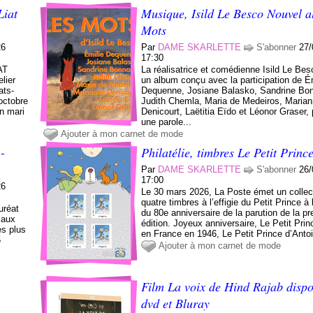
Liat
Musique, Isild Le Besco Nouvel 
Mots
26
Par
DAME SKARLETTE
S'abonner
27/
17:30
AT
La réalisatrice et comédienne Isild Le Bes
lier
un album conçu avec la participation de É
ats-
Dequenne, Josiane Balasko, Sandrine Bon
octobre
Judith Chemla, Maria de Medeiros, Maria
on mari
Denicourt, Laëtitia Eïdo et Léonor Graser, 
une parole...
Ajouter à mon carnet de mode
-
Philatélie, timbres Le Petit Princ
Par
DAME SKARLETTE
S'abonner
26/
17:00
26
Le 30 mars 2026, La Poste émet un collec
quatre timbres à l’effigie du Petit Prince à
uréat
du 80e anniversaire de la parution de la p
 aux
édition. Joyeux anniversaire, Le Petit Prin
s plus
en France en 1946, Le Petit Prince d’Antoi
5
Ajouter à mon carnet de mode
Film La voix de Hind Rajab dispo
dvd et Bluray