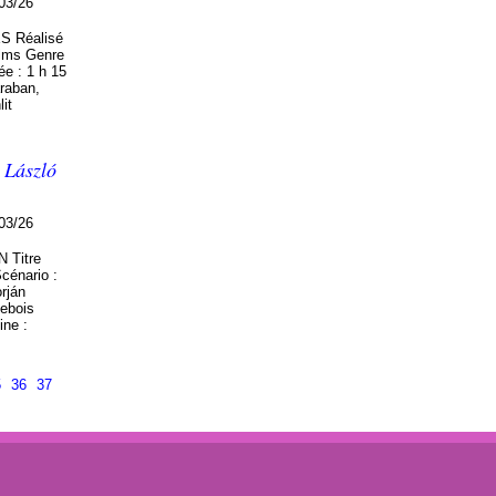
03/26
 Réalisé
ilms Genre
ée : 1 h 15
araban,
it
r László
03/26
 Titre
cénario :
rján
ebois
ine :
5
36
37