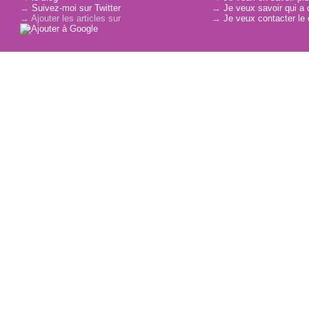
→
Suivez-moi sur Twitter
→
Je veux savoir qui a 
→ Ajouter les articles sur
→
Je veux contacter le 