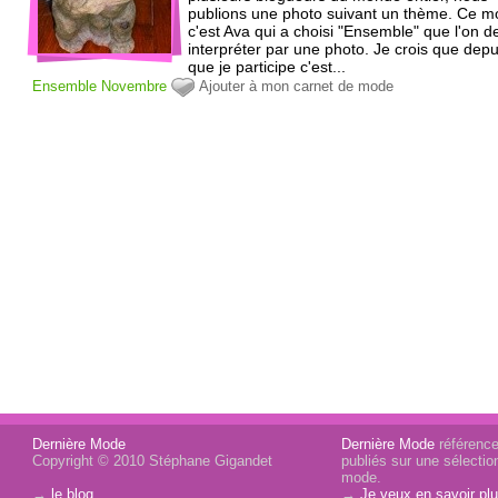
publions une photo suivant un thème. Ce mo
c'est Ava qui a choisi "Ensemble" que l'on d
interpréter par une photo. Je crois que depu
que je participe c'est...
Ensemble
Novembre
Ajouter à mon carnet de mode
Dernière Mode
Dernière Mode
référence 
Copyright © 2010 Stéphane Gigandet
publiés sur une sélectio
mode.
→
le blog
→
Je veux en savoir plu