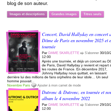
blog de son auteur.
Images et descriptions
Grandes images
Titres seuls
Concert, David Hallyday en concert 
Dôme de Paris en novembre 2025 et 
tournée
Par
DAME SKARLETTE
30/10/
S'abonner
12:00
Après une tournée, et déjà un concert au 
de Paris, David Hallyday y revient et repart 
les routes de France. En décembre 2017,
Johnny Hallyday nous quittait, en laissant
derrière lui des millions de fans orphelins de leur idole… Un seul
homme pouvait...
Novembre
Paris
Ajouter à mon carnet de mode
Dutronc & Dutronc, en tournée et no
album le 4 novembre 2022
Par
DAME SKARLETTE
29/10/
S'abonner
12:00