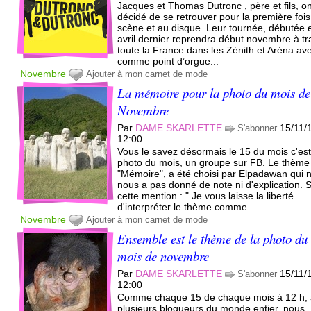
Jacques et Thomas Dutronc , père et fils, o
décidé de se retrouver pour la première fois
scène et au disque. Leur tournée, débutée 
avril dernier reprendra début novembre à tr
toute la France dans les Zénith et Aréna av
comme point d’orgue...
Novembre
Ajouter à mon carnet de mode
La mémoire pour la photo du mois de
Novembre
Par
DAME SKARLETTE
15/11/
S'abonner
12:00
Vous le savez désormais le 15 du mois c'est
photo du mois, un groupe sur FB. Le thème
"Mémoire", a été choisi par Elpadawan qui 
nous a pas donné de note ni d'explication. 
cette mention : " Je vous laisse la liberté
d'interpréter le thème comme...
Novembre
Ajouter à mon carnet de mode
Ensemble est le thème de la photo du
mois de novembre
Par
DAME SKARLETTE
15/11/
S'abonner
12:00
Comme chaque 15 de chaque mois à 12 h,
plusieurs blogueurs du monde entier, nous