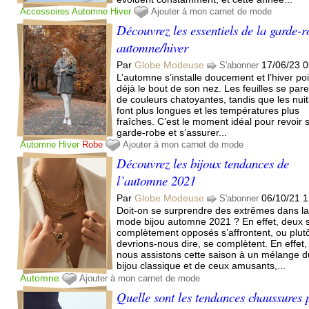
Accessoires
Automne
Hiver
Ajouter à mon carnet de mode
Découvrez les essentiels de la garde-
automne/hiver
Par
Globe Modeuse
17/06/23 0
S'abonner
L’automne s’installe doucement et l’hiver po
déjà le bout de son nez. Les feuilles se par
de couleurs chatoyantes, tandis que les nui
font plus longues et les températures plus
fraîches. C’est le moment idéal pour revoir 
garde-robe et s’assurer...
Automne
Hiver
Robe
Ajouter à mon carnet de mode
Découvrez les bijoux tendances de
l’automne 2021
Par
Globe Modeuse
06/10/21 1
S'abonner
Doit-on se surprendre des extrêmes dans l
mode bijou automne 2021 ? En effet, deux s
complètement opposés s’affrontent, ou plut
devrions-nous dire, se complètent. En effet,
nous assistons cette saison à un mélange d
bijou classique et de ceux amusants,...
Automne
Ajouter à mon carnet de mode
Quelle sont les tendances chaussures 