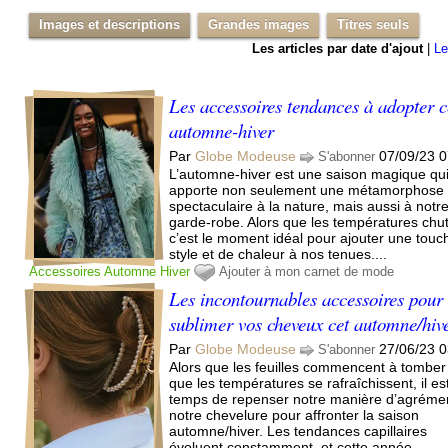
Images et descriptions
Grandes images
Titres seuls
Les articles par date d'ajout
|
Le
Les accessoires tendances à adopter c
automne-hiver
Par
Globe Modeuse
07/09/23 0
S'abonner
L’automne-hiver est une saison magique qu
apporte non seulement une métamorphose
spectaculaire à la nature, mais aussi à notr
garde-robe. Alors que les températures chut
c’est le moment idéal pour ajouter une touc
style et de chaleur à nos tenues....
Accessoires
Automne
Hiver
Ajouter à mon carnet de mode
Les incontournables accessoires pour
sublimer vos cheveux cet automne/hiv
Par
Globe Modeuse
27/06/23 0
S'abonner
Alors que les feuilles commencent à tomber
que les températures se rafraîchissent, il es
temps de repenser notre manière d’agréme
notre chevelure pour affronter la saison
automne/hiver. Les tendances capillaires
évoluent constamment, et cette année...