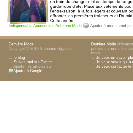
en train de changer et il est temps de range
garde-robe d’été. Place aux vêtements pou
l’entre-saison, à la fois légers et couvrant p
affronter les premières fraîcheurs et l’humidi
Cette année,...
Indispensable
Accessoires
Automne
Mode
Ajouter à mon carnet d
Dernière Mode
Dernière Mode
référence 
Copyright © 2010 Stéphane Gigandet
publiés sur une sélectio
mode.
→
le blog
→
Je veux en savoir plu
→
Suivez-moi sur Twitter
→
Je veux savoir qui a 
→ Ajouter les articles sur
→
Je veux contacter le 