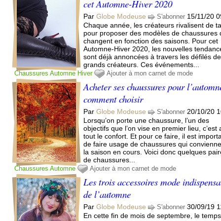
cet Automne-Hiver 2020
Par
Globe Modeuse
15/11/20 0
S'abonner
Chaque année, les créateurs rivalisent de ta
pour proposer des modèles de chaussures 
changent en fonction des saisons. Pour cet
Automne-Hiver 2020, les nouvelles tendanc
sont déjà annoncées à travers les défilés d
grands créateurs. Ces événements...
Chaussures
Automne
Hiver
Ajouter à mon carnet de mode
Acheter ses chaussures pour l’automn
comment choisir
Par
Globe Modeuse
20/10/20 1
S'abonner
Lorsqu’on porte une chaussure, l’un des
objectifs que l’on vise en premier lieu, c’est
tout le confort. Et pour ce faire, il est import
de faire usage de chaussures qui convienne
la saison en cours. Voici donc quelques pai
de chaussures...
Chaussures
Automne
Ajouter à mon carnet de mode
Les trois accessoires mode indispensa
de l’automne
Par
Globe Modeuse
30/09/19 1
S'abonner
En cette fin de mois de septembre, le temps