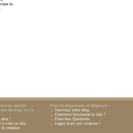
clare la
..
nce les articles
Pour les blogueuses et blogueurs :
tion de blogs sur la
→
Inscrivez votre blog
→
Comment fonctionne le site ?
 plus !
→
Foire Aux Questions
 a créé ce site.
→
Logos avec vos couleurs !
 le créateur.