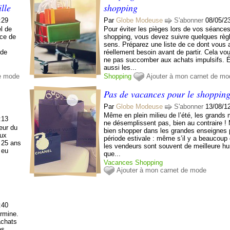
lle
shopping
:29
Par
Globe Modeuse
S'abonner
08/05/2
el de
Pour éviter les pièges lors de vos séance
nce de
shopping, vous devez suivre quelques règ
sens. Préparez une liste de ce dont vous
 de
réellement besoin avant de partir. Cela vo
ne pas succomber aux achats impulsifs. É
aussi les...
de mode
Shopping
Ajouter à mon carnet de mo
Pas de vacances pour le shoppin
Par
Globe Modeuse
S'abonner
13/08/1
Même en plein milieu de l’été, les grands
:13
ne désemplissent pas, bien au contraire ! 
eur du
bien shopper dans les grandes enseignes 
eux
période estivale : même s’il y a beaucou
 25 ans
les vendeurs sont souvent de meilleure h
 eu
que...
Vacances
Shopping
Ajouter à mon carnet de mode
:40
ermine.
achats
es