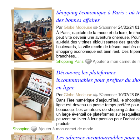
Shopping économique à Paris : où t
des bonnes affaires
Par
Globe Modeuse
S'abonner
24/01/24 01
À Paris, capitale de la mode et du luxe, le sh
peut vite devenir une aventure onéreuse. Pour
au-delà des vitrines éblouissantes des grands
boulevards, la ville recèle de trésors cachés o
shopping économique est bien réel. Des friper
branchées...
Shopping
Paris
Ajouter à mon carnet de 
Découvrez les plateformes
incontournables pour profiter du sh
en ligne
Par
Globe Modeuse
S'abonner
10/07/23 06
Dans l’ère numérique d’aujourd’hui, le shoppin
ligne est devenu un passe-temps préféré pour
beaucoup. Les amateurs de shopping à domici
un large éventail de plateformes sur lesquelles
peuvent se livrer à leur passion pour l’achat d
produits....
Shopping
Ajouter à mon carnet de mode
Les adresses incontournables pour u