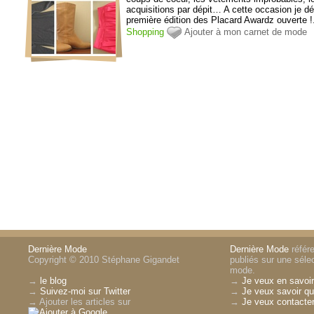
acquisitions par dépit… A cette occasion je dé
première édition des Placard Awardz ouverte !.
Shopping
Ajouter à mon carnet de mode
Dernière Mode
Dernière Mode
référe
Copyright © 2010 Stéphane Gigandet
publiés sur une sélec
mode.
→
le blog
→
Je veux en savoir
→
Suivez-moi sur Twitter
→
Je veux savoir qui
→ Ajouter les articles sur
→
Je veux contacter