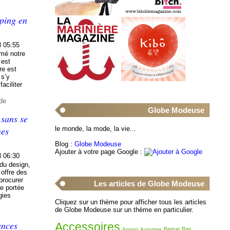
pping en
3 05:55
rmé notre
 est
re est
 s’y
aciliter
de
Globe Modeuse
 sans se
le monde, la mode, la vie...
nes
Blog :
Globe Modeuse
Ajouter à votre page Google :
3 06:30
 du design,
offre des
procurer
Les articles de Globe Modeuse
de portée
gies
Cliquez sur un thème pour afficher tous les articles
de Globe Modeuse sur un thème en particulier.
ances
Accessoires
Bague
Bas
Argent
Automne