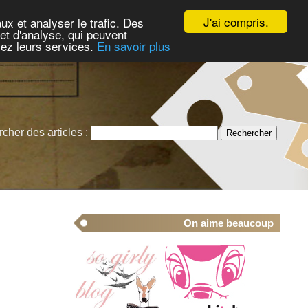
J'ai compris.
ux et analyser le trafic. Des
et d'analyse, qui peuvent
isez leurs services.
En savoir plus
cher des articles :
On aime beaucoup