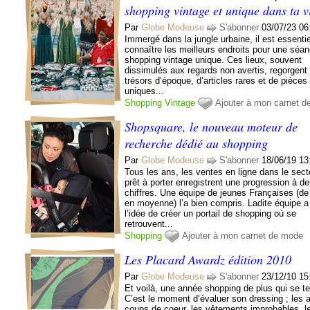
shopping vintage et unique dans ta vi
Par
Globe Modeuse
S'abonner
03/07/23 06
Immergé dans la jungle urbaine, il est essenti
connaître les meilleurs endroits pour une séa
shopping vintage unique. Ces lieux, souvent
dissimulés aux regards non avertis, regorgent
trésors d’époque, d’articles rares et de pièces
uniques...
Shopping
Vintage
Ajouter à mon carnet 
Shopsquare, le nouveau moteur de
recherche dédié au shopping
Par
Globe Modeuse
S'abonner
18/06/19 13
Tous les ans, les ventes en ligne dans le sect
prêt à porter enregistrent une progression à d
chiffres. Une équipe de jeunes Françaises (de
en moyenne) l’a bien compris. Ladite équipe a
l’idée de créer un portail de shopping où se
retrouvent...
Shopping
Ajouter à mon carnet de mode
Les Placard Awardz édition 2010
Par
Globe Modeuse
S'abonner
23/12/10 15
Et voilà, une année shopping de plus qui se t
C’est le moment d’évaluer son dressing ; les 
coups de coeur, les vêtements improbables, l