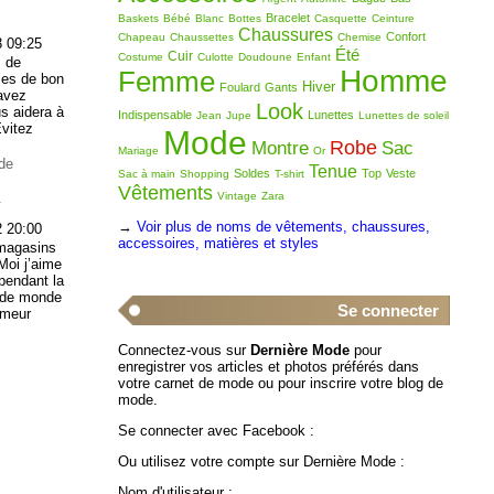
Bracelet
Baskets
Bébé
Blanc
Bottes
Casquette
Ceinture
Chaussures
Confort
Chapeau
Chaussettes
Chemise
3 09:25
Été
Cuir
Costume
Culotte
Doudoune
Enfant
s de
Homme
Femme
les de bon
Hiver
Foulard
Gants
 avez
Look
us aidera à
Indispensable
Lunettes
Jean
Jupe
Lunettes de soleil
vitez
Mode
Robe
Montre
Sac
Mariage
Or
de
Tenue
Soldes
Top
Veste
Sac à main
Shopping
T-shirt
Vêtements
g
Vintage
Zara
→
Voir plus de noms de vêtements, chaussures,
2 20:00
accessoires, matières et styles
 magasins
Moi j’aime
pendant la
p de monde
Se connecter
umeur
Connectez-vous sur
Dernière Mode
pour
enregistrer vos articles et photos préférés dans
votre carnet de mode ou pour inscrire votre blog de
mode.
Se connecter avec Facebook :
Ou utilisez votre compte sur Dernière Mode :
Nom d'utilisateur :