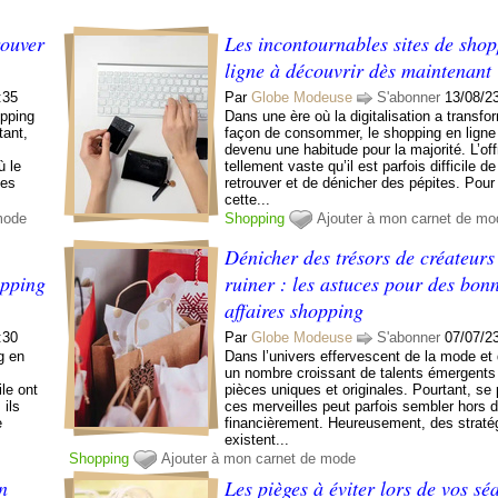
rouver
Les incontournables sites de sho
ligne à découvrir dès maintenant
:35
Par
Globe Modeuse
S'abonner
13/08/2
opping
Dans une ère où la digitalisation a transfo
tant,
façon de consommer, le shopping en ligne
devenu une habitude pour la majorité. L’off
ù le
tellement vaste qu’il est parfois difficile de
ies
retrouver et de dénicher des pépites. Pour f
cette...
mode
Shopping
Ajouter à mon carnet de mo
Dénicher des trésors de créateurs
opping
ruiner : les astuces pour des bon
affaires shopping
:30
Par
Globe Modeuse
S'abonner
07/07/2
g en
Dans l’univers effervescent de la mode et
un nombre croissant de talents émergents 
le ont
pièces uniques et originales. Pourtant, se 
 ils
ces merveilles peut parfois sembler hors 
e
financièrement. Heureusement, des straté
existent...
Shopping
Ajouter à mon carnet de mode
n
Les pièges à éviter lors de vos sé