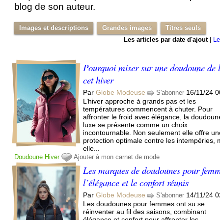
blog de son auteur.
Images et descriptions
Grandes images
Titres seuls
Les articles par date d'ajout
|
Le
Pourquoi miser sur une doudoune de 
cet hiver
Par
Globe Modeuse
16/11/24 0
S'abonner
L’hiver approche à grands pas et les
températures commencent à chuter. Pour
affronter le froid avec élégance, la doudou
luxe se présente comme un choix
incontournable. Non seulement elle offre un
protection optimale contre les intempéries, 
elle...
Doudoune
Hiver
Ajouter à mon carnet de mode
Les marques de doudounes pour femm
l’élégance et le confort réunis
Par
Globe Modeuse
14/11/24 0
S'abonner
Les doudounes pour femmes ont su se
réinventer au fil des saisons, combinant
élégance et confort pour affronter les