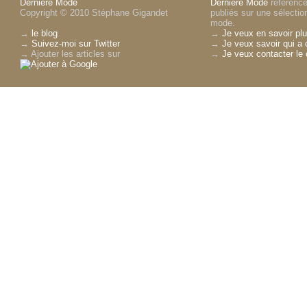
Dernière Mode
Dernière Mode
référence 
Copyright © 2010 Stéphane Gigandet
publiés sur une sélectio
mode.
→
le blog
→
Je veux en savoir plu
→
Suivez-moi sur Twitter
→
Je veux savoir qui a 
→ Ajouter les articles sur
→
Je veux contacter le 