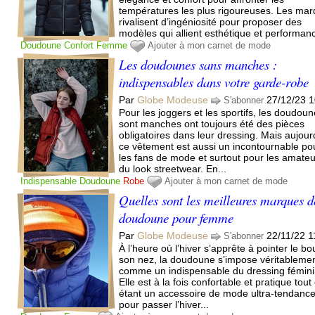
températures les plus rigoureuses. Les ma
rivalisent d’ingéniosité pour proposer des
modèles qui allient esthétique et performanc
Doudoune
Confort
Femme
Ajouter à mon carnet de mode
Les doudounes sans manches :
indispensables dans votre garde-robe
Par
Globe Modeuse
27/12/23 1
S'abonner
Pour les joggers et les sportifs, les doudou
sont manches ont toujours été des pièces
obligatoires dans leur dressing. Mais aujour
ce vêtement est aussi un incontournable po
les fans de mode et surtout pour les amate
du look streetwear. En...
Indispensable
Doudoune
Robe
Ajouter à mon carnet de mode
Quelles sont les meilleures marques d
doudoune pour femme
Par
Globe Modeuse
22/11/22 1
S'abonner
À l’heure où l’hiver s’apprête à pointer le bo
son nez, la doudoune s’impose véritableme
comme un indispensable du dressing fémini
Elle est à la fois confortable et pratique tout
étant un accessoire de mode ultra-tendanc
pour passer l’hiver...