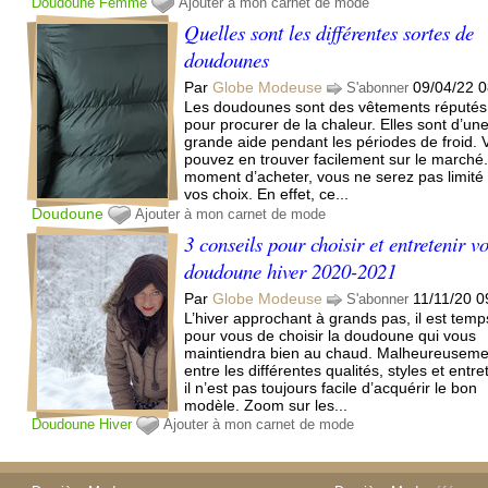
Doudoune
Femme
Ajouter à mon carnet de mode
Quelles sont les différentes sortes de
doudounes
Par
Globe Modeuse
09/04/22 0
S'abonner
Les doudounes sont des vêtements réputés
pour procurer de la chaleur. Elles sont d’un
grande aide pendant les périodes de froid. 
pouvez en trouver facilement sur le marché
moment d’acheter, vous ne serez pas limité
vos choix. En effet, ce...
Doudoune
Ajouter à mon carnet de mode
3 conseils pour choisir et entretenir vo
doudoune hiver 2020-2021
Par
Globe Modeuse
11/11/20 0
S'abonner
L’hiver approchant à grands pas, il est temp
pour vous de choisir la doudoune qui vous
maintiendra bien au chaud. Malheureuseme
entre les différentes qualités, styles et entre
il n’est pas toujours facile d’acquérir le bon
modèle. Zoom sur les...
Doudoune
Hiver
Ajouter à mon carnet de mode