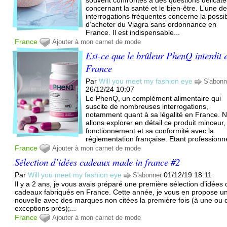
concernant la santé et le bien-être. L’une d
interrogations fréquentes concerne la possibi
d’acheter du Viagra sans ordonnance en
France. Il est indispensable...
France
Ajouter à mon carnet de mode
Est-ce que le brûleur PhenQ interdit 
France
Par
Will you meet my fashion eye
S'abonn
26/12/24 10:07
Le PhenQ, un complément alimentaire qui
suscite de nombreuses interrogations,
notamment quant à sa légalité en France. 
allons explorer en détail ce produit minceur,
fonctionnement et sa conformité avec la
réglementation française. Etant professionne
France
Ajouter à mon carnet de mode
Sélection d’idées cadeaux made in france #2
Par
Will you meet my fashion eye
01/12/19 18:11
S'abonner
Il y a 2 ans, je vous avais préparé une première sélection d’idées 
cadeaux fabriqués en France. Cette année, je vous en propose u
nouvelle avec des marques non citées la première fois (à une ou
exceptions près);...
France
Ajouter à mon carnet de mode