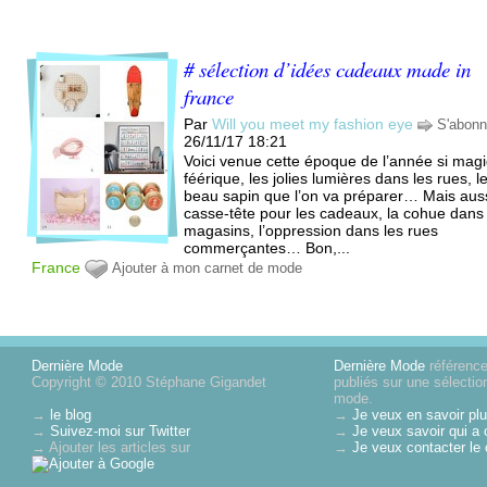
# sélection d’idées cadeaux made in
france
Par
Will you meet my fashion eye
S'abonn
26/11/17 18:21
Voici venue cette époque de l’année si mag
féérique, les jolies lumières dans les rues, l
beau sapin que l’on va préparer… Mais auss
casse-tête pour les cadeaux, la cohue dans 
magasins, l’oppression dans les rues
commerçantes… Bon,...
France
Ajouter à mon carnet de mode
Dernière Mode
Dernière Mode
référence 
Copyright © 2010 Stéphane Gigandet
publiés sur une sélectio
mode.
→
le blog
→
Je veux en savoir plu
→
Suivez-moi sur Twitter
→
Je veux savoir qui a 
→ Ajouter les articles sur
→
Je veux contacter le 