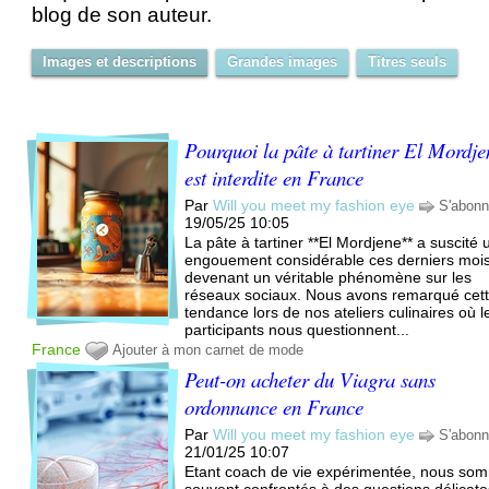
blog de son auteur.
Images et descriptions
Grandes images
Titres seuls
Pourquoi la pâte à tartiner El Mordje
est interdite en France
Par
Will you meet my fashion eye
S'abonn
19/05/25 10:05
La pâte à tartiner **El Mordjene** a suscité 
engouement considérable ces derniers mois
devenant un véritable phénomène sur les
réseaux sociaux. Nous avons remarqué cet
tendance lors de nos ateliers culinaires où l
participants nous questionnent...
France
Ajouter à mon carnet de mode
Peut-on acheter du Viagra sans
ordonnance en France
Par
Will you meet my fashion eye
S'abonn
21/01/25 10:07
Etant coach de vie expérimentée, nous so
souvent confrontés à des questions délicate