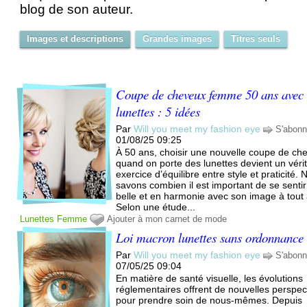
blog de son auteur.
Images et descriptions
Grandes images
Titres seuls
Coupe de cheveux femme 50 ans avec
lunettes : 5 idées
Par
Will you meet my fashion eye
S'abonn
01/08/25 09:25
À 50 ans, choisir une nouvelle coupe de ch
quand on porte des lunettes devient un véri
exercice d’équilibre entre style et praticité.
savons combien il est important de se sentir
belle et en harmonie avec son image à tout
Selon une étude...
Lunettes
Femme
Ajouter à mon carnet de mode
Loi macron lunettes sans ordonnance
Par
Will you meet my fashion eye
S'abonn
07/05/25 09:04
En matière de santé visuelle, les évolutions
réglementaires offrent de nouvelles perspec
pour prendre soin de nous-mêmes. Depuis