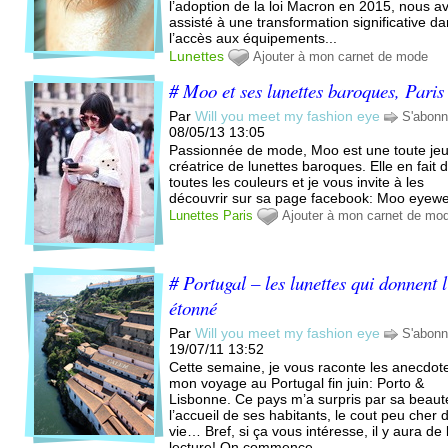
l’adoption de la loi Macron en 2015, nous a
assisté à une transformation significative d
l’accès aux équipements...
Lunettes
Ajouter à mon carnet de mode
# Moo et ses lunettes baroques, Paris
Par
Will you meet my fashion eye
S'abonn
08/05/13 13:05
Passionnée de mode, Moo est une toute je
créatrice de lunettes baroques. Elle en fait 
toutes les couleurs et je vous invite à les
découvrir sur sa page facebook: Moo eyew
Lunettes
Paris
Ajouter à mon carnet de mo
# Portugal – les lunettes qui donnent l
étonné
Par
Will you meet my fashion eye
S'abonn
19/07/11 13:52
Cette semaine, je vous raconte les anecdot
mon voyage au Portugal fin juin: Porto &
Lisbonne. Ce pays m’a surpris par sa beaut
l’accueil de ses habitants, le cout peu cher 
vie… Bref, si ça vous intéresse, il y aura de 
lecture! On commence...