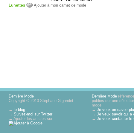
Lunettes
Ajouter à mon carnet de mode
Dernière Mode
Dernière Mode
référence 
Copyright © 2010 Stéphane Gigandet
publiés sur une sélectio
mode.
→
le blog
→
Je veux en savoir plu
→
Suivez-moi sur Twitter
→
Je veux savoir qui a 
→ Ajouter les articles sur
→
Je veux contacter le 