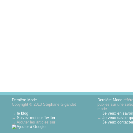
Dernière Mode
Dernière Mode
référe
Copyright © 2010 Stéphane Gigandet
publiés sur une sélec
mode.
→
le blog
→
Je veux en savoir
→
Suivez-moi sur Twitter
→
Je veux savoir qui
→ Ajouter les articles sur
→
Je veux contacter