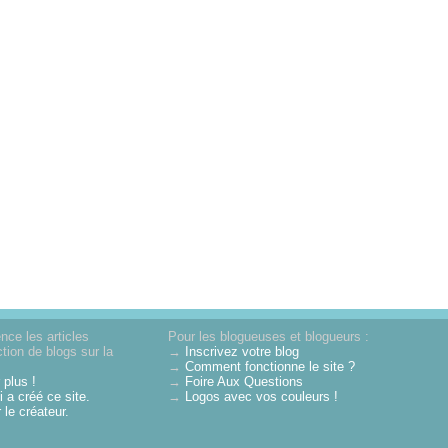
nce les articles
Pour les blogueuses et blogueurs :
tion de blogs sur la
→
Inscrivez votre blog
→
Comment fonctionne le site ?
 plus !
→
Foire Aux Questions
 a créé ce site.
→
Logos avec vos couleurs !
 le créateur.