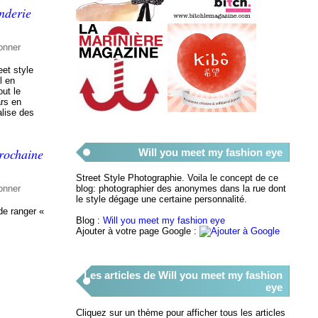
enderie
onner
eet style
l en
ut le
ars en
alise des
rochaine
Will you meet my fashion eye
Street Style Photographie. Voila le concept de ce
blog: photographier des anonymes dans la rue dont
onner
le style dégage une certaine personnalité.
 de ranger «
Blog :
Will you meet my fashion eye
Ajouter à votre page Google :
Les articles de Will you meet my fashion
eye
Cliquez sur un thème pour afficher tous les articles