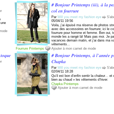
# Bonjour Printemps (iii), à la p
col en fourrure
er
Par
Will you meet my fashion eye
S'ab
a
05/04/11 19:56
: une
Voila, j’ai épuisé ma réserve de photos str
avec des accessoires en fourrure; ici le co
 mode
fourrure pour homme et femme. Ben oui, to
monde les a rangé là! Mais pas moi. Je p
vacances demain matin, et j’ai dans ma v
vêtements...
Fourrure
Printemps
Ajouter à mon carnet de mode
 toque
# Bonjour Printemps, à l’année p
Chapka
er
Par
Will you meet my fashion eye
S'ab
02/04/11 18:28
Qu’il est bon d’enfin sentir la chaleur… et
bien au chaud » les vêtements d’hiver.
Chapka
Printemps
Ajouter à mon carnet de mode