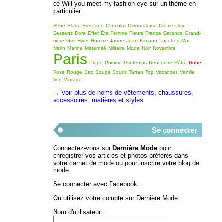
de Will you meet my fashion eye sur un thème en
particulier.
Bébé
Blanc
Bretagne
Chocolat
Citron
Corse
Crème
Cuir
Desserts
Doré
Effet
Été
Femme
Fleurs
France
Garance
Grand-
mère
Gris
Hiver
Homme
Jaune
Jean
Kimono
Lunettes
Mai
Marin
Marine
Maternité
Militaire
Mode
Noir
Novembre
Paris
Plage
Pomme
Printemps
Rencontre
Rétro
Robe
Rose
Rouge
Sac
Soupe
Souris
Tartan
Top
Vacances
Vanille
Vert
Vintage
→
Voir plus de noms de vêtements, chaussures,
accessoires, matières et styles
Se connecter
Connectez-vous sur
Dernière Mode
pour
enregistrer vos articles et photos préférés dans
votre carnet de mode ou pour inscrire votre blog de
mode.
Se connecter avec Facebook :
Ou utilisez votre compte sur Dernière Mode :
Nom d'utilisateur :