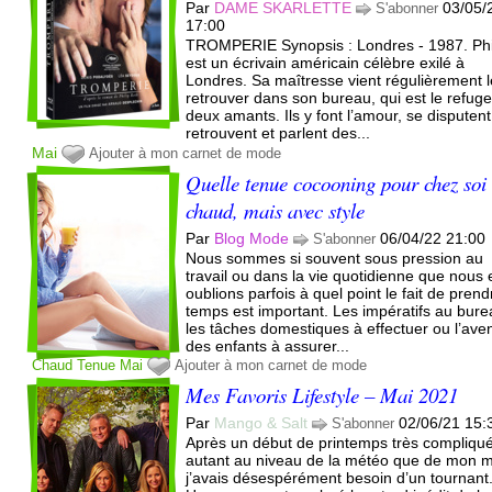
Par
DAME SKARLETTE
03/05/
S'abonner
17:00
TROMPERIE Synopsis : Londres - 1987. Phi
est un écrivain américain célèbre exilé à
Londres. Sa maîtresse vient régulièrement l
retrouver dans son bureau, qui est le refug
deux amants. Ils y font l’amour, se disputent
retrouvent et parlent des...
Mai
Ajouter à mon carnet de mode
Quelle tenue cocooning pour chez soi
chaud, mais avec style
Par
Blog Mode
06/04/22 21:00
S'abonner
Nous sommes si souvent sous pression au
travail ou dans la vie quotidienne que nous 
oublions parfois à quel point le fait de prend
temps est important. Les impératifs au bure
les tâches domestiques à effectuer ou l’aven
des enfants à assurer...
Chaud
Tenue
Mai
Ajouter à mon carnet de mode
Mes Favoris Lifestyle – Mai 2021
Par
Mango & Salt
02/06/21 15:
S'abonner
Après un début de printemps très compliqu
autant au niveau de la météo que de mon m
j’avais désespérément besoin d’un tournant