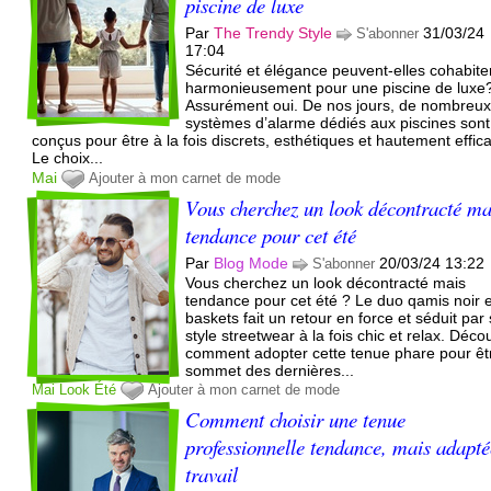
piscine de luxe
Par
The Trendy Style
31/03/24
S'abonner
17:04
Sécurité et élégance peuvent-elles cohabite
harmonieusement pour une piscine de luxe
Assurément oui. De nos jours, de nombreu
systèmes d’alarme dédiés aux piscines sont
conçus pour être à la fois discrets, esthétiques et hautement effic
Le choix...
Mai
Ajouter à mon carnet de mode
Vous cherchez un look décontracté ma
tendance pour cet été
Par
Blog Mode
20/03/24 13:22
S'abonner
Vous cherchez un look décontracté mais
tendance pour cet été ? Le duo qamis noir e
baskets fait un retour en force et séduit par
style streetwear à la fois chic et relax. Déc
comment adopter cette tenue phare pour êt
sommet des dernières...
Mai
Look
Été
Ajouter à mon carnet de mode
Comment choisir une tenue
professionnelle tendance, mais adapt
travail