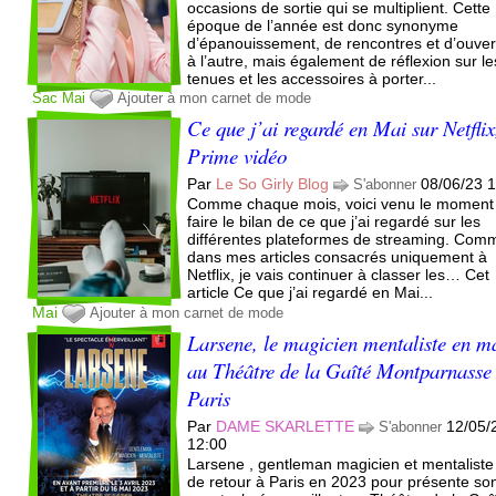
occasions de sortie qui se multiplient. Cette
époque de l’année est donc synonyme
d’épanouissement, de rencontres et d’ouver
à l’autre, mais également de réflexion sur le
tenues et les accessoires à porter...
Sac
Mai
Ajouter à mon carnet de mode
Ce que j’ai regardé en Mai sur Netflix
Prime vidéo
Par
Le So Girly Blog
08/06/23 
S'abonner
Comme chaque mois, voici venu le moment
faire le bilan de ce que j’ai regardé sur les
différentes plateformes de streaming. Com
dans mes articles consacrés uniquement à
Netflix, je vais continuer à classer les… Cet
article Ce que j’ai regardé en Mai...
Mai
Ajouter à mon carnet de mode
Larsene, le magicien mentaliste en m
au Théâtre de la Gaîté Montparnasse
Paris
Par
DAME SKARLETTE
12/05/
S'abonner
12:00
Larsene , gentleman magicien et mentaliste 
de retour à Paris en 2023 pour présente so