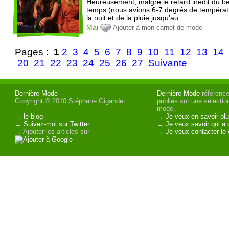
Heureusement, malgré le retard inédit du b
temps (nous avions 6-7 degrés de tempéra
la nuit et de la pluie jusqu’au...
Mai
Ajouter à mon carnet de mode
Pages :
1
2
3
4
5
6
7
8
9
10
11
12
13
14
20
21
22
23
24
25
26
27
Suivante
Dernière Mode
Dernière Mode
référence 
Copyright © 2010 Stéphane Gigandet
publiés sur une sélectio
mode.
→
le blog
→
Je veux en savoir plu
→
Suivez-moi sur Twitter
→
Je veux savoir qui a 
→ Ajouter les articles sur
→
Je veux contacter le 