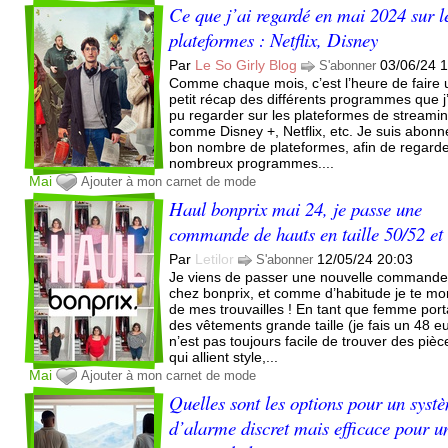
Ce que j’ai regardé en mai 2024 sur l
plateformes : Netflix, Disney
Par
Le So Girly Blog
03/06/24 
S'abonner
Comme chaque mois, c’est l’heure de faire 
petit récap des différents programmes que j’
pu regarder sur les plateformes de streami
comme Disney +, Netflix, etc. Je suis abonn
bon nombre de plateformes, afin de regard
nombreux programmes....
Mai
Ajouter à mon carnet de mode
Haul bonprix mai 24, je passe une
commande de hauts en taille 50/52 et
Par
Letilor
12/05/24 20:03
S'abonner
Je viens de passer une nouvelle command
chez bonprix, et comme d’habitude je te mo
de mes trouvailles ! En tant que femme port
des vêtements grande taille (je fais un 48 eu)
n’est pas toujours facile de trouver des pièc
qui allient style,...
Mai
Ajouter à mon carnet de mode
Quelles sont les options pour un syst
d’alarme discret mais efficace pour u