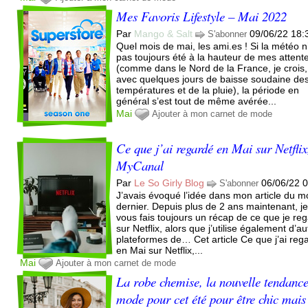
Mes Favoris Lifestyle – Mai 2022
Par
Mango & Salt
09/06/22 18:
S'abonner
Quel mois de mai, les ami.es ! Si la météo n
pas toujours été à la hauteur de mes attent
(comme dans le Nord de la France, je crois,
avec quelques jours de baisse soudaine de
températures et de la pluie), la période en
général s’est tout de même avérée...
Mai
Ajouter à mon carnet de mode
Ce que j’ai regardé en Mai sur Netflix
MyCanal
Par
Le So Girly Blog
06/06/22 
S'abonner
J’avais évoqué l’idée dans mon article du m
dernier. Depuis plus de 2 ans maintenant, j
vous fais toujours un récap de ce que je re
sur Netflix, alors que j’utilise également d’au
plateformes de… Cet article Ce que j’ai reg
en Mai sur Netflix,...
Mai
Ajouter à mon carnet de mode
La robe chemise, la nouvelle tendanc
mode pour cet été pour être chic mais