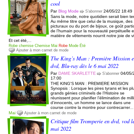
cool
Par
Blog Mode
24/05/22 18:49
S'abonner
Sans la mode, notre quotidien serait bien te
Au même titre que celui de la musique, des 
picturaux ou du port de bijoux, ce goût parti
de l’humain pour la nouveauté perpétuelle 
matière de vêtements nourrit notre joie de v
Et cet été,...
Robe chemise
Chemise
Mai
Robe
Mode
Été
Ajouter à mon carnet de mode
The King’s Man : Première Mission 
dvd, Blu-ray dès le 6 mai 2022
Par
DAME SKARLETTE
04/05/
S'abonner
17:00
THE KING'S MAN : PREMIERE MISSION
Synopsis : Lorsque les pires tyrans et les pl
grands génies criminels de l’Histoire se
réunissent pour planifier l’élimination de mill
d’innocents, un homme se lance dans une
course contre la montre pour contrecarrer...
Mai
Ajouter à mon carnet de mode
Critique film Tromperie en dvd, vod l
mai 2022