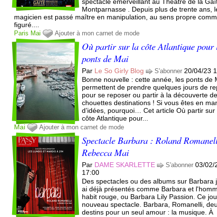
spectacle émerveillant au Théâtre de la Gaî
Montparnasse . Depuis plus de trente ans, l
magicien est passé maître en manipulation, au sens propre com
figuré....
Paris
Mai
Ajouter à mon carnet de mode
Où partir sur la côte Atlantique pour 
ponts de Mai
Par
Le So Girly Blog
20/04/23 
S'abonner
Bonne nouvelle : cette année, les ponts de 
permettent de prendre quelques jours de r
pour se reposer ou partir à la découverte d
chouettes destinations ! Si vous êtes en m
d’idées, pourquoi… Cet article Où partir sur 
côte Atlantique pour...
Mai
Ajouter à mon carnet de mode
Spectacle Barbara : Roland Romanell
Rebecca Mai
Par
DAME SKARLETTE
03/02/
S'abonner
17:00
Des spectacles ou des albums sur Barbara j
ai déjà présentés comme Barbara et l'hom
habit rouge, ou Barbara Lily Passion. Ce jo
nouveau spectacle. Barbara, Romanelli, de
destins pour un seul amour : la musique. À