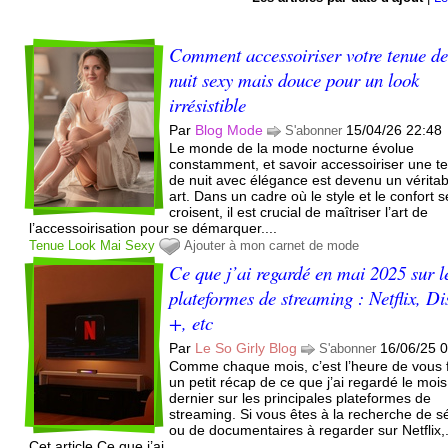
Comment accessoiriser votre tenue d
nuit sexy mais douce pour un look
irrésistible
Par
Blog Mode
15/04/26 22:48
S'abonner
Le monde de la mode nocturne évolue
constamment, et savoir accessoiriser une t
de nuit avec élégance est devenu un véritab
art. Dans un cadre où le style et le confort s
croisent, il est crucial de maîtriser l’art de
l’accessoirisation pour se démarquer....
Tenue
Look
Mai
Sexy
Ajouter à mon carnet de mode
Ce que j’ai regardé en mai 2025 sur l
plateformes de streaming : Netflix, D
+, etc
Par
Le So Girly Blog
16/06/25 
S'abonner
Comme chaque mois, c’est l’heure de vous f
un petit récap de ce que j’ai regardé le mois
dernier sur les principales plateformes de
streaming. Si vous êtes à la recherche de s
ou de documentaires à regarder sur Netflix,.
Cet article Ce que j’ai...