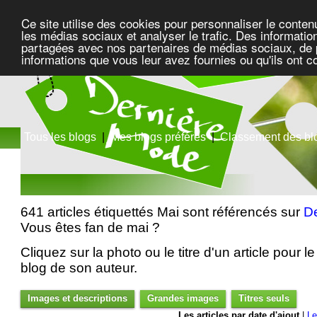
Ce site utilise des cookies pour personnaliser le conten
les médias sociaux et analyser le trafic. Des information
partagées avec nos partenaires de médias sociaux, de pu
informations que vous leur avez fournies ou qu'ils ont c
Tous les blogs
|
Mes blogs préférés
|
Classement des bl
641 articles étiquettés Mai sont référencés sur
D
Vous êtes fan de mai ?
Cliquez sur la photo ou le titre d'un article pour le 
blog de son auteur.
Images et descriptions
Grandes images
Titres seuls
Les articles par date d'ajout
|
Le