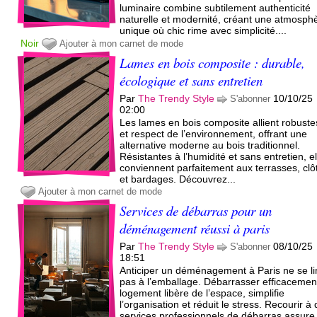
luminaire combine subtilement authenticité
naturelle et modernité, créant une atmosph
unique où chic rime avec simplicité....
Noir
Ajouter à mon carnet de mode
Lames en bois composite : durable,
écologique et sans entretien
Par
The Trendy Style
10/10/25
S'abonner
02:00
Les lames en bois composite allient robust
et respect de l’environnement, offrant une
alternative moderne au bois traditionnel.
Résistantes à l’humidité et sans entretien, e
conviennent parfaitement aux terrasses, clô
et bardages. Découvrez...
Ajouter à mon carnet de mode
Services de débarras pour un
déménagement réussi à paris
Par
The Trendy Style
08/10/25
S'abonner
18:51
Anticiper un déménagement à Paris ne se li
pas à l’emballage. Débarrasser efficacemen
logement libère de l’espace, simplifie
l’organisation et réduit le stress. Recourir à
services professionnels de débarras assure