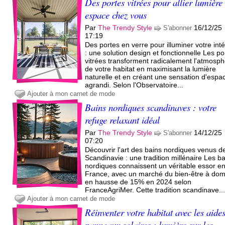
Des portes vitrées pour allier lumière 
espace chez vous
Par
The Trendy Style
16/12/25
S'abonner
17:19
Des portes en verre pour illuminer votre inté
: une solution design et fonctionnelle Les po
vitrées transforment radicalement l'atmosp
de votre habitat en maximisant la lumière
naturelle et en créant une sensation d'espa
agrandi. Selon l'Observatoire...
Ajouter à mon carnet de mode
Bains nordiques scandinaves : votre
refuge relaxant idéal
Par
The Trendy Style
14/12/25
S'abonner
07:20
Découvrir l'art des bains nordiques venus d
Scandinavie : une tradition millénaire Les b
nordiques connaissent un véritable essor e
France, avec un marché du bien-être à domi
en hausse de 15% en 2024 selon
FranceAgriMer. Cette tradition scandinave..
Ajouter à mon carnet de mode
Réinventer votre habitat avec les aide
panneaux solaires : lumière sur les