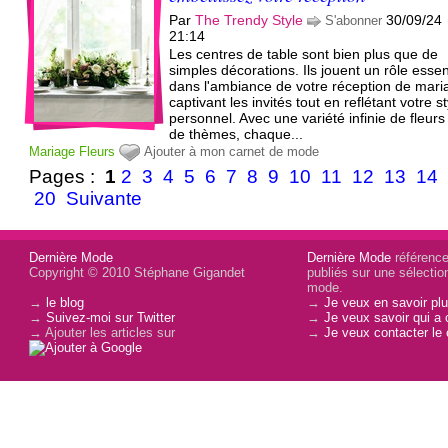
Par
The Trendy Style
30/09/24
S'abonner
21:14
Les centres de table sont bien plus que de
simples décorations. Ils jouent un rôle essen
dans l'ambiance de votre réception de mari
captivant les invités tout en reflétant votre st
personnel. Avec une variété infinie de fleurs
de thèmes, chaque...
Mariage
Fleurs
Ajouter à mon carnet de mode
Pages :
1
2
3
4
5
6
7
8
9
10
11
12
13
14
20
Suivante
Dernière Mode
Dernière Mode
référence 
Copyright © 2010 Stéphane Gigandet
publiés sur une sélectio
mode.
→
le blog
→
Je veux en savoir plu
→
Suivez-moi sur Twitter
→
Je veux savoir qui a 
→ Ajouter les articles sur
→
Je veux contacter le 