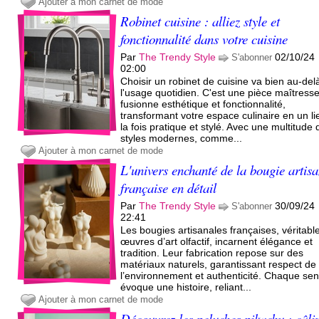
Ajouter à mon carnet de mode
Robinet cuisine : alliez style et
fonctionnalité dans votre cuisine
Par
The Trendy Style
02/10/24
S'abonner
02:00
Choisir un robinet de cuisine va bien au-del
l'usage quotidien. C'est une pièce maîtresse
fusionne esthétique et fonctionnalité,
transformant votre espace culinaire en un li
la fois pratique et stylé. Avec une multitude 
styles modernes, comme...
Ajouter à mon carnet de mode
L'univers enchanté de la bougie artis
française en détail
Par
The Trendy Style
30/09/24
S'abonner
22:41
Les bougies artisanales françaises, véritabl
œuvres d’art olfactif, incarnent élégance et
tradition. Leur fabrication repose sur des
matériaux naturels, garantissant respect de
l’environnement et authenticité. Chaque sen
évoque une histoire, reliant...
Ajouter à mon carnet de mode
Découvrez les peluches pikachu : câlin