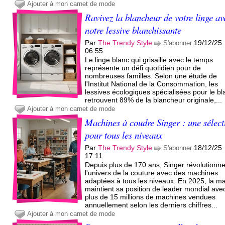
Ajouter à mon carnet de mode
Ravivez la blancheur de votre linge av
notre lessive blanchissante
Par
The Trendy Style
19/12/25
S'abonner
06:55
Le linge blanc qui grisaille avec le temps
représente un défi quotidien pour de
nombreuses familles. Selon une étude de
l'Institut National de la Consommation, les
lessives écologiques spécialisées pour le bl
retrouvent 89% de la blancheur originale,...
Ajouter à mon carnet de mode
Machines à coudre Singer : une sélect
pour tous les niveaux
Par
The Trendy Style
18/12/25
S'abonner
17:11
Depuis plus de 170 ans, Singer révolutionn
l'univers de la couture avec des machines
adaptées à tous les niveaux. En 2025, la m
maintient sa position de leader mondial ave
plus de 15 millions de machines vendues
annuellement selon les derniers chiffres...
Ajouter à mon carnet de mode