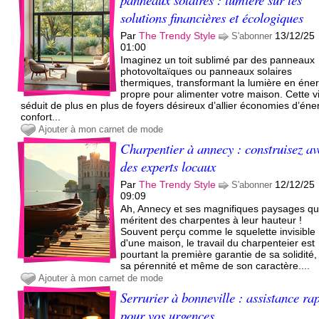
solutions financières et écologiques
Par
The Trendy Style
13/12/25
S'abonner
01:00
Imaginez un toit sublimé par des panneaux
photovoltaïques ou panneaux solaires
thermiques, transformant la lumière en éner
propre pour alimenter votre maison. Cette v
séduit de plus en plus de foyers désireux d’allier économies d’éne
confort...
Ajouter à mon carnet de mode
Charpentier à annecy : construisez av
des experts locaux
Par
The Trendy Style
12/12/25
S'abonner
09:09
Ah, Annecy et ses magnifiques paysages qu
méritent des charpentes à leur hauteur !
Souvent perçu comme le squelette invisible
d'une maison, le travail du charpenteier est
pourtant la première garantie de sa solidité,
sa pérennité et même de son caractère....
Ajouter à mon carnet de mode
Serrurier à bonneville : assistance ra
pour vos urgences