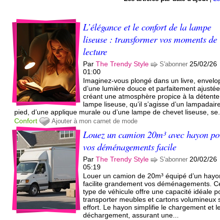
L’élégance et le confort de la lampe
liseuse : transformer vos moments de
lecture
Par
The Trendy Style
25/02/26
S'abonner
01:00
Imaginez-vous plongé dans un livre, envel
d’une lumière douce et parfaitement ajustée
créant une atmosphère propice à la détente
lampe liseuse, qu’il s’agisse d’un lampadair
pied, d’une applique murale ou d’une lampe de chevet liseuse, se.
Confort
Ajouter à mon carnet de mode
Louez un camion 20m³ avec hayon po
vos déménagements facile
Par
The Trendy Style
20/02/26
S'abonner
05:19
Louer un camion de 20m³ équipé d’un hayo
facilite grandement vos déménagements. C
type de véhicule offre une capacité idéale p
transporter meubles et cartons volumineux 
effort. Le hayon simplifie le chargement et l
déchargement, assurant une...