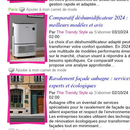
gestion rapide et adaptée...
Paris
Ajouter à mon carnet de mode
Comparatif déshumidificateur 2024 :
meilleurs modèles et avis
Par
The Trendy Style
03/10/24
S'abonner
02:00
Le choix d'un déshumidificateur adapté peu
transformer votre confort quotidien. En 202
une multitude de modèles performants éme
sur le marché, chacun visant à répondre à 
besoins spécifiques. Ce comparatif vous
propose une analyse approfondie...
Ajouter à mon carnet de mode
Ravalement façade aubagne : service
experts et écologiques
Par
The Trendy Style
02/10/24
S'abonner
02:00
Aubagne offre un éventail de services
spécialisés pour le ravalement de façade qu
allient expertise et respect de l'environneme
Les entreprises locales utilisent des techni
de rénovation écologiques pour transformer
façades tout en minimisant...