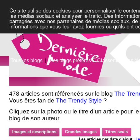
Ce site utilise des cookies pour personnaliser le conten
les médias sociaux et analyser le trafic. Des information
partagées avec nos partenaires de médias sociaux, de pu
informations que vous leur avez fournies ou qu'ils ont c
Tous les blogs
|
Mes blogs préférés
|
Classement des bl
478 articles sont référencés sur le blog
The Tren
Vous êtes fan de
The Trendy Style
?
Cliquez sur la photo ou le titre d'un article pour le 
blog de son auteur.
Images et descriptions
Grandes images
Titres seuls
Les articles par date d'ajout
|
Le