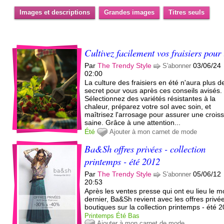
Images et descriptions
Grandes images
Titres seuls
Cultivez facilement vos fraisiers pour 
Par
The Trendy Style
03/06/24
S'abonner
02:00
La culture des fraisiers en été n'aura plus d
secret pour vous après ces conseils avisés.
Sélectionnez des variétés résistantes à la
chaleur, préparez votre sol avec soin, et
maîtrisez l'arrosage pour assurer une crois
saine. Grâce à une attention...
Été
Ajouter à mon carnet de mode
Ba&Sh offres privées - collection
printemps - été 2012
Par
The Trendy Style
05/06/12
S'abonner
20:53
Après les ventes presse qui ont eu lieu le m
dernier, Ba&Sh revient avec les offres privé
boutiques sur la collection printemps - été 
Printemps
Été
Bas
Ajouter à mon carnet de mode