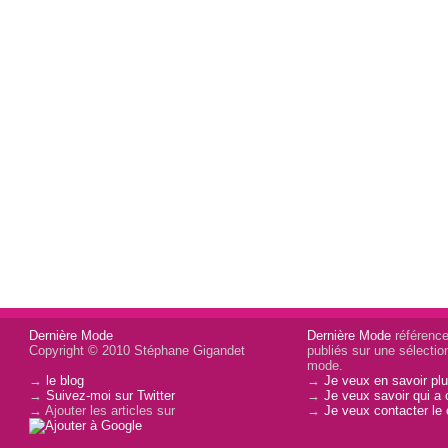
Dernière Mode
Dernière Mode
référence 
Copyright © 2010 Stéphane Gigandet
publiés sur une sélectio
mode.
→
le blog
→
Je veux en savoir plu
→
Suivez-moi sur Twitter
→
Je veux savoir qui a 
→ Ajouter les articles sur
→
Je veux contacter le 