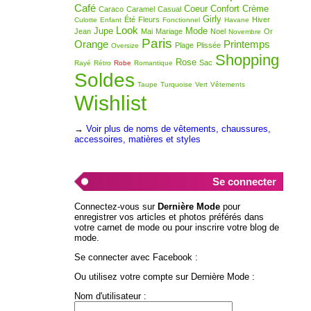
Café
Coeur
Confort
Crème
Caraco
Caramel
Casual
Girly
Été
Fleurs
Hiver
Culotte
Enfant
Fonctionnel
Havane
Look
Jupe
Mode
Jean
Mai
Mariage
Noel
Or
Novembre
Paris
Orange
Printemps
Plage
Plissée
Oversize
Shopping
Rose
Sac
Rayé
Rétro
Robe
Romantique
Soldes
Taupe
Turquoise
Vert
Vêtements
Wishlist
→
Voir plus de noms de vêtements, chaussures,
accessoires, matières et styles
Se connecter
Connectez-vous sur
Dernière Mode
pour
enregistrer vos articles et photos préférés dans
votre carnet de mode ou pour inscrire votre blog de
mode.
Se connecter avec Facebook :
Ou utilisez votre compte sur Dernière Mode :
Nom d'utilisateur :