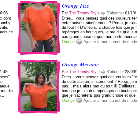
Orange Fizz
20:03
Par
The Trendy Style
S'abonner
01/10/
ix dont
Dites... vous pensez quoi des couleurs t
punchy
cette saison, sincèrement ? Perso, je n'a
vale.
du tout !!! D'ailleurs, à chaque fois que je 
mais ce
repérages en boutiques, je me dis que je n
pas grand chose et que mon porte-monnaie
Orange
Ajouter à mon carnet de mod
Orange Mecanic
11:48
Par
The Trendy Style
S'abonner
28/09/
ances"
Dites... vous pensez quoi des couleurs "
me
de cette saison, sincèrement ? Perso, je 
chaque
pas... mais alors pas du tout !!! D'ailleurs
e me dis
fois que je fais des repérages en boutique
...
que je n'achèterai pas grand chose et que
Orange
Ajouter à mon carnet de mod