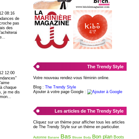
12 08:16
endances de
ccroche pas
fais des
'achèterai
...
e
The Trendy Style
12 12:00
Votre nouveau rendez-vous féminin online.
tendances"
n'aime
Blog :
The Trendy Style
, à chaque
Ajouter à votre page Google :
s, je me dis
 mon...
e
Les articles de The Trendy Style
Cliquez sur un thème pour afficher tous les articles
de The Trendy Style sur un thème en particulier.
Bas
Bon plan
Boots
Automne
Banane
Blouse
Body