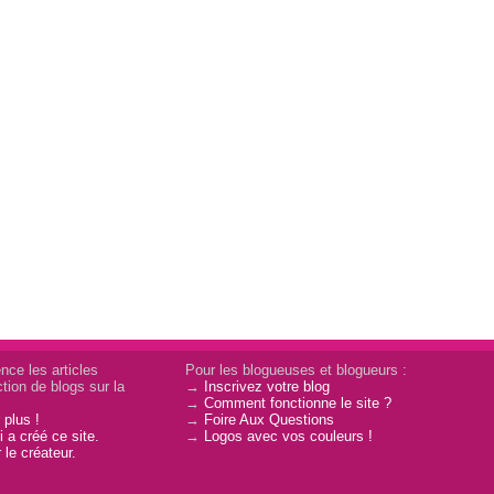
nce les articles
Pour les blogueuses et blogueurs :
tion de blogs sur la
→
Inscrivez votre blog
→
Comment fonctionne le site ?
 plus !
→
Foire Aux Questions
 a créé ce site.
→
Logos avec vos couleurs !
 le créateur.