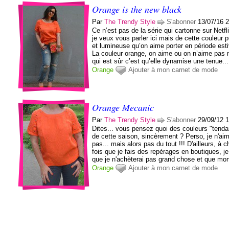
Orange is the new black
Par
The Trendy Style
S'abonner
13/07/16 
Ce n’est pas de la série qui cartonne sur Netfl
je veux vous parler ici mais de cette couleur 
et lumineuse qu’on aime porter en période esti
La couleur orange, on aime ou on n’aime pas 
qui est sûr c’est qu’elle dynamise une tenue...
Orange
Ajouter à mon carnet de mode
Orange Mecanic
Par
The Trendy Style
S'abonner
29/09/12 
Dites... vous pensez quoi des couleurs "tend
de cette saison, sincèrement ? Perso, je n'ai
pas... mais alors pas du tout !!! D'ailleurs, à 
fois que je fais des repérages en boutiques, j
que je n'achèterai pas grand chose et que mon
Orange
Ajouter à mon carnet de mode