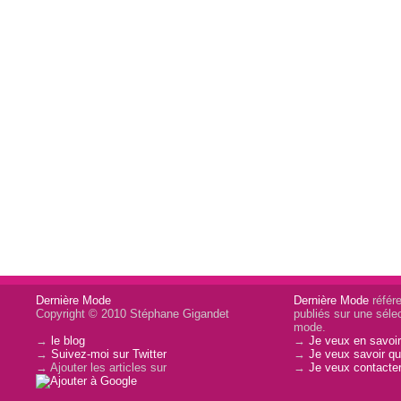
Dernière Mode
Dernière Mode
référe
Copyright © 2010 Stéphane Gigandet
publiés sur une sélec
mode.
→
le blog
→
Je veux en savoir
→
Suivez-moi sur Twitter
→
Je veux savoir qui
→ Ajouter les articles sur
→
Je veux contacter