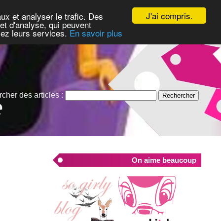
J'ai compris.
ux et analyser le trafic. Des
et d'analyse, qui peuvent
isez leurs services.
En savoir plus
cher des articles :
On aime beaucoup