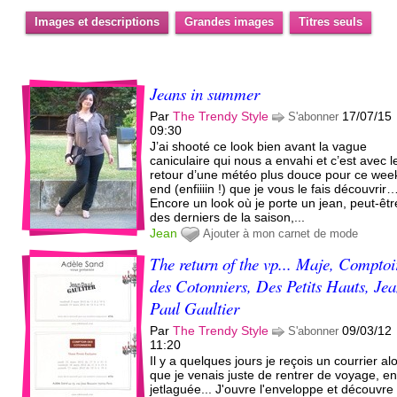
Images et descriptions
Grandes images
Titres seuls
Jeans in summer
Par
The Trendy Style
17/07/15
S'abonner
09:30
J’ai shooté ce look bien avant la vague
caniculaire qui nous a envahi et c’est avec l
retour d’une météo plus douce pour ce wee
end (enfiiiin !) que je vous le fais découvrir
Encore un look où je porte un jean, peut-êt
des derniers de la saison,...
Jean
Ajouter à mon carnet de mode
The return of the vp... Maje, Comptoi
des Cotonniers, Des Petits Hauts, Jea
Paul Gaultier
Par
The Trendy Style
09/03/12
S'abonner
11:20
Il y a quelques jours je reçois un courrier al
que je venais juste de rentrer de voyage, e
jetlaguée... J'ouvre l'enveloppe et découvre 