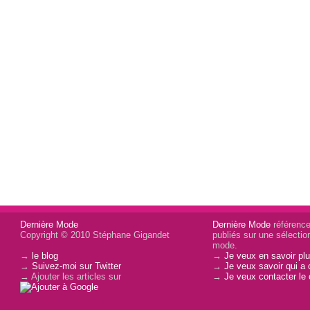
Dernière Mode
Dernière Mode
référence 
Copyright © 2010 Stéphane Gigandet
publiés sur une sélectio
mode.
→
le blog
→
Je veux en savoir plu
→
Suivez-moi sur Twitter
→
Je veux savoir qui a 
→ Ajouter les articles sur
→
Je veux contacter le 