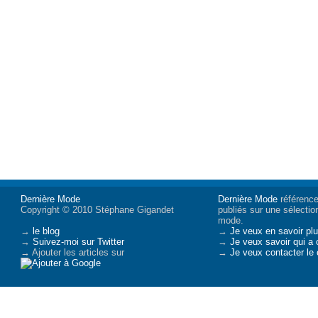
Dernière Mode
Dernière Mode
référence 
Copyright © 2010 Stéphane Gigandet
publiés sur une sélectio
mode.
→
le blog
→
Je veux en savoir plu
→
Suivez-moi sur Twitter
→
Je veux savoir qui a 
→ Ajouter les articles sur
→
Je veux contacter le 