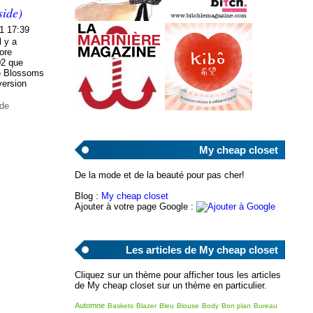
side)
1 17:39
l y a
ore
02 que
se Blossoms
version
ode
My cheap closet
De la mode et de la beauté pour pas cher!
Blog :
My cheap closet
Ajouter à votre page Google :
Les articles de My cheap closet
Cliquez sur un thème pour afficher tous les articles
de My cheap closet sur un thème en particulier.
Automne
Baskets
Blazer
Bleu
Blouse
Body
Bon plan
Bureau