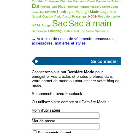
Cartable
Châtaigne
Chemise
Concours
Corail
Décembre
Enfant
Été
Hiver
Femme
Gris
Homme
Indispensable
Janvier
Jean
Look
Mariage
Mode
Kimono
Jeux
Joli
Lyon
Neige
Noel
Robe
Printemps
Noeud
Octobre
Paris
Pastel
Robe de mariée
Sac
Sac à main
Rose
Rouge
Shopping
Septembre
Soldes
Test
Top
Veste
Week-end
→
Voir plus de noms de vêtements, chaussures,
accessoires, matières et styles
Se connecter
Connectez-vous sur
Dernière Mode
pour
enregistrer vos articles et photos préférés dans
votre carnet de mode ou pour inscrire votre blog de
mode.
Se connecter avec Facebook :
Ou utilisez votre compte sur Dernière Mode :
Nom d'utilisateur :
Mot de passe
Se souvenir de moi