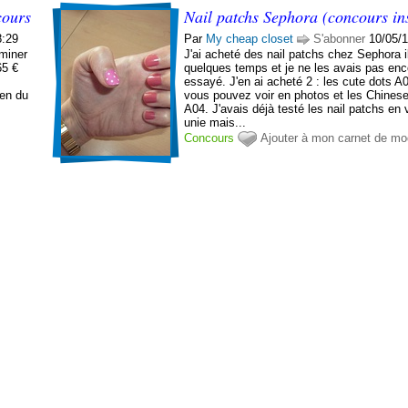
cours
Nail patchs Sephora (concours in
8:29
Par
My cheap closet
S'abonner
10/05/1
rminer
J'ai acheté des nail patchs chez Sephora i
65 €
quelques temps et je ne les avais pas enc
essayé. J'en ai acheté 2 : les cute dots A
ien du
vous pouvez voir en photos et les Chine
A04. J'avais déjà testé les nail patchs en 
unie mais...
Concours
Ajouter à mon carnet de m