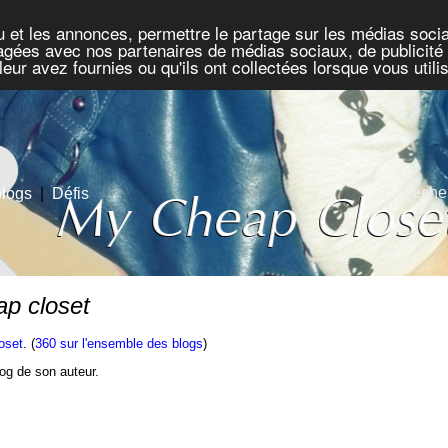
u et les annonces, permettre le partage sur les médias socia
rtagées avec nos partenaires de médias sociaux, de publicité 
eur avez fournies ou qu'ils ont collectées lorsque vous util
Recher
blogs
|
Défis
p closet
oset
. (
360 sur l'ensemble des blogs
)
blog de son auteur.