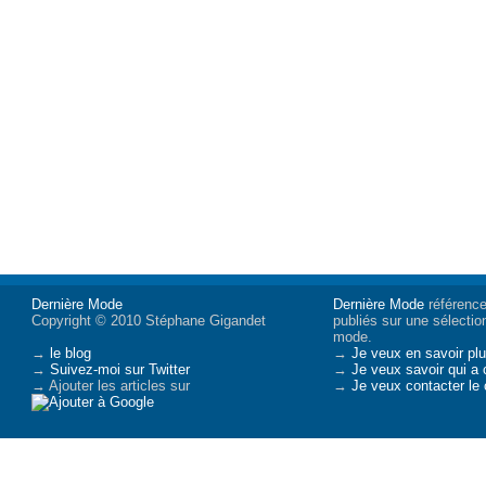
Dernière Mode
Dernière Mode
référence 
Copyright © 2010 Stéphane Gigandet
publiés sur une sélectio
mode.
→
le blog
→
Je veux en savoir plu
→
Suivez-moi sur Twitter
→
Je veux savoir qui a 
→ Ajouter les articles sur
→
Je veux contacter le 