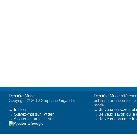
Dernière Mode
Dernière Mode
référence 
Copyright © 2010 Stéphane Gigandet
publiés sur une sélectio
mode.
→
le blog
→
Je veux en savoir plu
→
Suivez-moi sur Twitter
→
Je veux savoir qui a 
→ Ajouter les articles sur
→
Je veux contacter le 