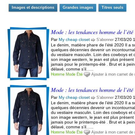
Images et descriptions
Grandes images
Titres seuls
Mode : les tendances homme de l’été
Par
My cheap closet
27/03/20 
S'abonner
Le denim, matière phare de l’été 2020 Il a 
quelques décennies devenir un incontourna
du vestiaire masculin. Loin des cowboys et 
son image western, le jean est plus présent
jamais pour le printemps-été . Brut et à pei
délavé, comme s’il......
Homme
Mode
Été
Ajouter à mon carnet de
Mode : les tendances homme de l’été
Par
My cheap closet
27/03/20 
S'abonner
Le denim, matière phare de l’été 2020 Il a 
quelques décennies devenir un incontourna
du vestiaire masculin. Loin des cowboys et 
son image western, le jean est plus présent
jamais pour le printemps-été . Brut et à pei
délavé, comme s’il......
Homme
Mode
Été
Ajouter à mon carnet de