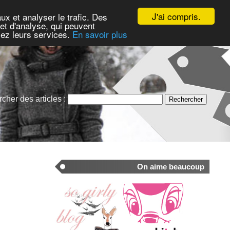
J'ai compris.
ux et analyser le trafic. Des
et d'analyse, qui peuvent
isez leurs services.
En savoir plus
cher des articles :
On aime beaucoup