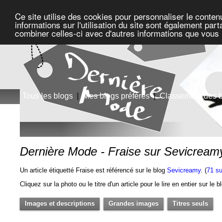
Ce site utilise des cookies pour personnaliser le conten
informations sur l'utilisation du site sont également pa
combiner celles-ci avec d'autres informations que vous l
Tous les blogs
|
Mes blogs préférés
|
Classement des 
Dernière Mode - Fraise sur Sevicream
Un article étiquetté Fraise est référencé sur le blog
Sevicreamy
. (
71 su
Cliquez sur la photo ou le titre d'un article pour le lire en entier sur le 
Images et descriptions
Grandes images
Titres seuls