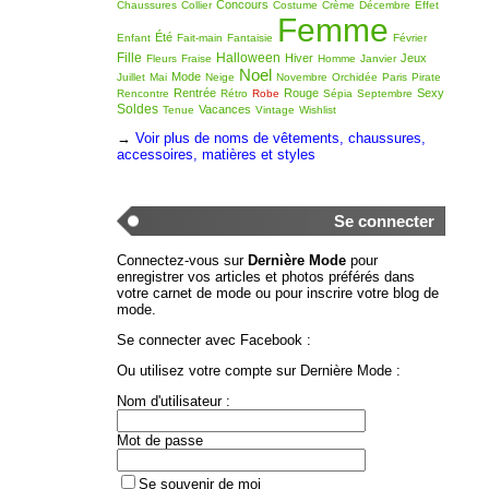
Concours
Chaussures
Collier
Costume
Crème
Décembre
Effet
Femme
Été
Enfant
Fait-main
Fantaisie
Février
Fille
Halloween
Hiver
Jeux
Fleurs
Fraise
Homme
Janvier
Noel
Mode
Juillet
Mai
Neige
Novembre
Orchidée
Paris
Pirate
Rentrée
Rouge
Sexy
Rencontre
Rétro
Robe
Sépia
Septembre
Soldes
Vacances
Tenue
Vintage
Wishlist
→
Voir plus de noms de vêtements, chaussures,
accessoires, matières et styles
Se connecter
Connectez-vous sur
Dernière Mode
pour
enregistrer vos articles et photos préférés dans
votre carnet de mode ou pour inscrire votre blog de
mode.
Se connecter avec Facebook :
Ou utilisez votre compte sur Dernière Mode :
Nom d'utilisateur :
Mot de passe
Se souvenir de moi