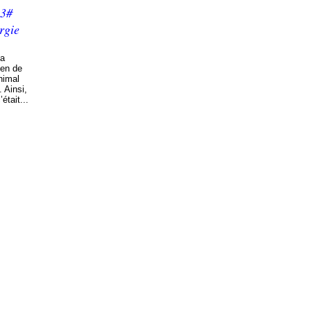
33#
rgie
la
yen de
animal
 Ainsi,
était...