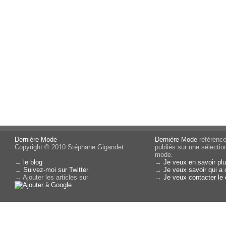
Dernière Mode
Dernière Mode
référence 
Copyright © 2010 Stéphane Gigandet
publiés sur une sélectio
mode.
→
le blog
→
Je veux en savoir plu
→
Suivez-moi sur Twitter
→
Je veux savoir qui a 
→ Ajouter les articles sur
→
Je veux contacter le 