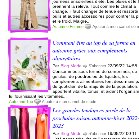
journées ensoleillées d’été. Les pluies et le 
prennent la relève. Tout comme le climat a
changé, il faut changer de tenue et ressortir
pulls et autres accessoires pour contrer la p
et le froid. Malgré...
Automne
Femme
Ajouter à mon carnet de
Comment être au top de sa forme en
automne grâce aux compléments
alimentaires
Par
Blog Mode
22/09/22 14:58
S'abonner
Consommés sous forme de comprimés, de
gélules, de poudres ou de liquides, les
compléments alimentaires font désormais pa
du quotidien de la majorité de la population. 
apportent vitalité, tonus, et aident l’organis
lui fournissant les vitamines...
Automne
Top
Ajouter à mon carnet de mode
Les grandes tendances mode de la
prochaine saison automne-hiver 2022
2023
Par
Blog Mode
19/08/22 00:11
S'abonner
L’été passe très vite et il est temps de pens