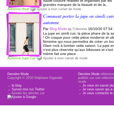
haute-couture réalisés et organisés par les
grandes marques de la beauté et de la...
Automne
Hiver
Ajouter à mon carnet de mode
Comment porter la jupe en simili cuir
automne
Par
Blog Mode
16/10/20 07:54
S'abonner
La jupe en simili cuir, la pièce phare de la s
! On craque pour cette pièce moderne et ult
féminine qui nous permettra de créer un loo
Glam rock à tomber cette saison. La jupe en
n’est plus réservée qu’aux bikeuses et s’est
même fait une place...
Automne
Jupe
Cuir
Ajouter à mon carnet de mode
Dernière Mode
Dernière Mode
référence 
Copyright © 2010 Stéphane Gigandet
publiés sur une sélectio
mode.
→
le blog
→
Je veux en savoir plu
→
Suivez-moi sur Twitter
→
Je veux savoir qui a 
→ Ajouter les articles sur
→
Je veux contacter le 