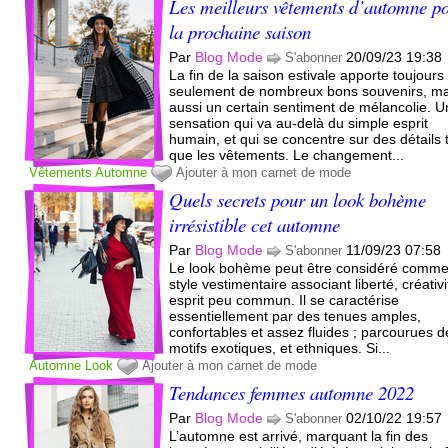
Les meilleurs vêtements d’automne p
la prochaine saison
Par
Blog Mode
20/09/23 19:38
S'abonner
La fin de la saison estivale apporte toujours
seulement de nombreux bons souvenirs, ma
aussi un certain sentiment de mélancolie. 
sensation qui va au-delà du simple esprit
humain, et qui se concentre sur des détails 
que les vêtements. Le changement...
Vêtements
Automne
Ajouter à mon carnet de mode
Quels secrets pour un look bohème
irrésistible cet automne
Par
Blog Mode
11/09/23 07:58
S'abonner
Le look bohème peut être considéré comm
style vestimentaire associant liberté, créativi
esprit peu commun. Il se caractérise
essentiellement par des tenues amples,
confortables et assez fluides ; parcourues d
motifs exotiques, et ethniques. Si...
Automne
Look
Ajouter à mon carnet de mode
Tendances femmes automne 2022
Par
Blog Mode
02/10/22 19:57
S'abonner
L’automne est arrivé, marquant la fin des