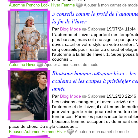
Automne
Poncho
Look
Hiver
Femme
Ajouter à mon carnet de mode
5 conseils contre le froid de l’automn
la fin de l’hiver
Par
Blog Mode
19/07/24 11:44
S'abonner
L’automne et l’hiver apportent des températ
plus basses, mais cela ne signifie pas que 
devez sacrifier votre style ou votre confort. V
cinq conseils pour rester au chaud et éléga
l’automne à la fin de l’hiver. 1. Superposez l
couches...
Automne
Hiver
Ajouter à mon carnet de mode
Blousons homme automne-hiver : les
couleurs et les coupes à privilégier ce
année
Par
Blog Mode
19/12/23 22:46
S'abonner
Les saisons changent, et avec l’arrivée de
l’automne et de l’hiver, il est temps de mettr
jour votre garde-robe pour rester au top de
tendances. Parmi les pièces incontournables
blousons homme occupent évidemment un
place de choix. Du style classique...
Blouson
Automne
Homme
Hiver
Ajouter à mon carnet de mode