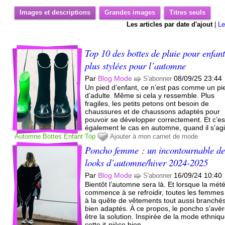
Images et descriptions
Grandes images
Titres seuls
Les articles par date d'ajout
|
Le
Top 10 des bottes de pluie pour enfant
plus stylées pour l’automne
Par
Blog Mode
08/09/25 23:44
S'abonner
Un pied d’enfant, ce n’est pas comme un pi
d’adulte. Même si cela y ressemble. Plus
fragiles, les petits petons ont besoin de
chaussures et de chaussons adaptés pour
pouvoir se développer correctement. Et c’es
également le cas en automne, quand il s’agit
Automne
Bottes
Enfant
Top
Ajouter à mon carnet de mode
Poncho femme : un incontournable de
looks d’automne/hiver 2024-2025
Par
Blog Mode
16/09/24 10:40
S'abonner
Bientôt l’automne sera là. Et lorsque la mét
commence à se refroidir, toutes les femmes
à la quête de vêtements tout aussi branché
bien adaptés. À ce propos, le poncho s’avè
être la solution. Inspirée de la mode ethniqu
cette it-pièce bien...