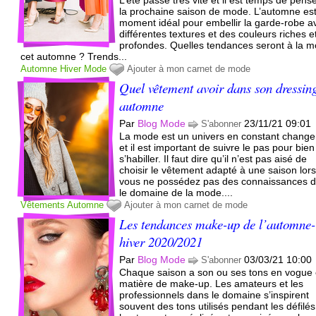
la prochaine saison de mode. L’automne est
moment idéal pour embellir la garde-robe a
différentes textures et des couleurs riches e
profondes. Quelles tendances seront à la 
cet automne ? Trends...
Automne
Hiver
Mode
Ajouter à mon carnet de mode
Quel vêtement avoir dans son dressin
automne
Par
Blog Mode
23/11/21 09:01
S'abonner
La mode est un univers en constant chang
et il est important de suivre le pas pour bien
s’habiller. Il faut dire qu’il n’est pas aisé de
choisir le vêtement adapté à une saison lor
vous ne possédez pas des connaissances 
le domaine de la mode....
Vêtements
Automne
Ajouter à mon carnet de mode
Les tendances make-up de l’automne-
hiver 2020/2021
Par
Blog Mode
03/03/21 10:00
S'abonner
Chaque saison a son ou ses tons en vogue
matière de make-up. Les amateurs et les
professionnels dans le domaine s’inspirent
souvent des tons utilisés pendant les défilés