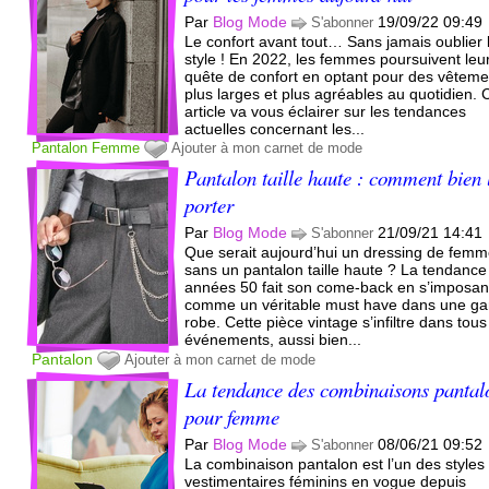
Par
Blog Mode
19/09/22 09:49
S'abonner
Le confort avant tout… Sans jamais oublier 
style ! En 2022, les femmes poursuivent leu
quête de confort en optant pour des vêteme
plus larges et plus agréables au quotidien. 
article va vous éclairer sur les tendances
actuelles concernant les...
Pantalon
Femme
Ajouter à mon carnet de mode
Pantalon taille haute : comment bien 
porter
Par
Blog Mode
21/09/21 14:41
S'abonner
Que serait aujourd’hui un dressing de fem
sans un pantalon taille haute ? La tendance
années 50 fait son come-back en s’imposan
comme un véritable must have dans une ga
robe. Cette pièce vintage s’infiltre dans tous
événements, aussi bien...
Pantalon
Ajouter à mon carnet de mode
La tendance des combinaisons pantal
pour femme
Par
Blog Mode
08/06/21 09:52
S'abonner
La combinaison pantalon est l’un des styles
vestimentaires féminins en vogue depuis