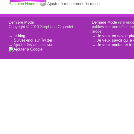
Pantalon
Homme
Ajouter à mon carnet de mode
Dernière Mode
Dernière Mode
référence 
Copyright © 2010 Stéphane Gigandet
publiés sur une sélectio
mode.
→
le blog
→
Je veux en savoir plu
→
Suivez-moi sur Twitter
→
Je veux savoir qui a 
→ Ajouter les articles sur
→
Je veux contacter le 