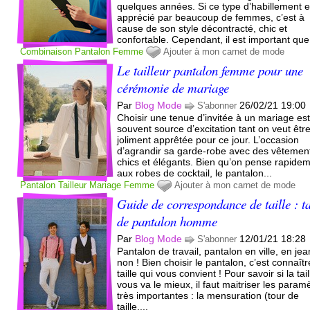
quelques années. Si ce type d’habillement e
apprécié par beaucoup de femmes, c’est à
cause de son style décontracté, chic et
confortable. Cependant, il est important que.
Combinaison
Pantalon
Femme
Ajouter à mon carnet de mode
Le tailleur pantalon femme pour une
cérémonie de mariage
Par
Blog Mode
26/02/21 19:00
S'abonner
Choisir une tenue d’invitée à un mariage es
souvent source d’excitation tant on veut êtr
joliment apprêtée pour ce jour. L’occasion
d’agrandir sa garde-robe avec des vêtemen
chics et élégants. Bien qu’on pense rapide
aux robes de cocktail, le pantalon...
Pantalon
Tailleur
Mariage
Femme
Ajouter à mon carnet de mode
Guide de correspondance de taille : ta
de pantalon homme
Par
Blog Mode
12/01/21 18:28
S'abonner
Pantalon de travail, pantalon en ville, en je
non ! Bien choisir le pantalon, c’est connaîtr
taille qui vous convient ! Pour savoir si la tail
vous va le mieux, il faut maitriser les param
très importantes : la mensuration (tour de
taille,...