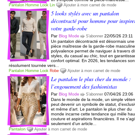
Pantalon
Homme
Look
Lin
Ajouter à mon carnet de mode
5 looks stylés avec un pantalon
décontracté pour homme pour inspire
votre garde-robe
Par
Blog Mode
22/05/26 23:11
S'abonner
Un pantalon décontracté est désormais une
pièce maîtresse de la garde-robe masculine
polyvalence permet de naviguer à travers d
styles, du casual au chic, tout en garantissa
confort optimal. En 2026, les tendances son
résolument tournée vers...
Pantalon
Homme
Look
Robe
Ajouter à mon carnet de mode
Le pantalon le plus cher du monde :
l’engouement des fashionistas
Par
Blog Mode
07/04/26 23:06
S'abonner
Dans le monde de la mode, un simple vête
peut devenir un symbole de statut, d’exclusi
et même d’art. Le pantalon le plus cher du
monde incarne cette tendance qui mêle hau
couture et aspirations financières. Il ne s’ag
seulement d’un article...
Pantalon
Ajouter à mon carnet de mode