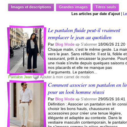
Images et descriptions
Grandes images
Titres seuls
Les articles par date d'ajout
|
Le
Le pantalon fluide peut-il vraiment
remplacer le jean au quotidien
Par
Blog Mode
18/06/26 21:20
S'abonner
Chaque matin, c’est le même geste. La main
vers le jean. Sans réfléchir. Il est là, fidèle et
rassurant, prêt à encaisser la journée. Pour
une rivale s’invite depuis quelques saisons
nos placards et elle ne manque pas
d’arguments. Le pantalon...
Pantalon
Jean
Ajouter à mon carnet de mode
Comment associer son pantalon en li
pour un look homme réussi
Par
Blog Mode
29/05/26 16:41
S'abonner
Définition : Associer un pantalon en lin cons
choisir les bons hauts, chaussures et
accessoires pour créer une tenue légère,
élégante et adaptée au contexte. Dans le
vestiaire masculin contemporain, le pantalo
lin s’impose comme la pièce-maîtresse...