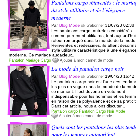
Pantalons cargo réinventés : le maria
du style utilitaire et de l’élégance
moderne
Par
Blog Mode
31/07/23 02:38
S'abonner
Les pantalons cargo, autrefois considérés
comme purement utilitaires, font aujourd’hu
retour remarqué dans le monde de la mode
Réinventés et redessinés, ils allient désorma
style utilitaire caractéristique à une éléganc
moderne. Ce mariage audacieux...
Pantalon
Mariage
Cargo
Ajouter à mon carnet de mode
La mode du pantalon cargo noir
Par
Blog Mode
19/04/23 16:42
S'abonner
Le pantalon cargo noir est l’une des tendan
les plus en vogue dans le monde de la mod
ce moment. Il est devenu un vêtement
indispensable pour les hommes et les fem
en raison de sa polyvalence et de sa praticit
Dans cet article, nous allons discuter...
Pantalon cargo
Pantalon
Cargo
Noir
Mode
Ajouter à mon carnet de mode
Quels sont les pantalons les plus ten
pour les femmes aujourd’hui